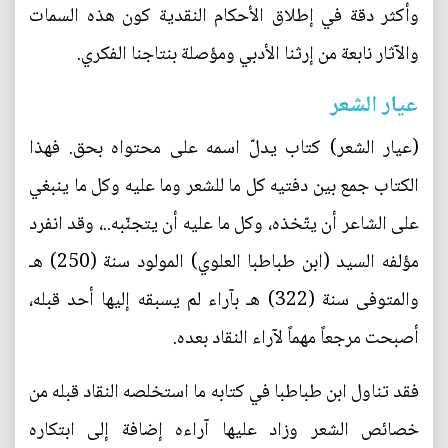
وأكثر دقة في إطلاق الأحكام النقدية كون هذه السمات
والآثار نابعة من إرثنا الأدبي ومؤصلة بنتاجنا الفكري.
عيار الشعر
(عيار الشعر) كتاب يدلّ اسمه على محتواه بحق. فهذا
الكتاب جمع بين دفتيه كل ما للشعر وما عليه وكل ما ينبغي
على الشاعر أن يتّخذه، وكل ما عليه أن يتجنّبه..، وقد انفرد
مؤلفه السيد (ابن طباطبا العلوي) المولود سنة (250) هـ
والمتوفى سنة (322) هـ بآراء لم يسبقه إليها أحد قبله،
أصبحت مرجعاً مهماً لآراء النقاد بعده.
فقد تناول ابن طباطبا في كتابه ما استخلصه النقاد قبله من
خصائص الشعر وزاد عليها آراءه إضافة إلى ابتكاره