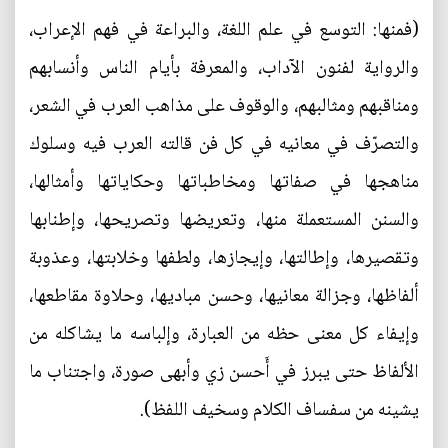
(فمنها: التوسع في علم اللغة، والبراعة في فهم الإعراب،
والرواية لفنون الآداب، والمعرفة بأيام الناس وأنسابهم
ومناقبهم ومثالبهم، والوقوف على مذاهب العرب في الشعر،
والتصرّف في معانيه في كل فن قالته العرب فيه وسلوك
مناهجها في صفاتها ومخاطباتها وحكاياتها وأمثالها،
والسنن المستعملة منها، وتعريضها وتصريحها، وإطنابها
وتقصيرها، وإطالتها، وإيجازها، ولطفها وخلابتها، وعذوبة
ألفاظها، وجزالة معانيها، وحسن مباديها، وحلاوة مقاطعها،
وإيفاء كل معنى حظه من العبارة، وإلباسه ما يشاكله من
الألفاظ حتى يبرز في أَحسن زي وأبهى صورة، واجتناب ما
يشينه من سفساف الكلام وسخيف اللفظ).