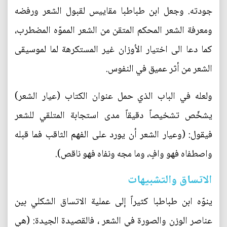
جودته. وجعل ابن طباطبا مقاييس لقبول الشعر ورفضه
ومعرفة الشعر المحكم المتقن من الشعر المموّه المضطرب،
كما دعا الى اختيار الأوزان غير المستكرهة لما لموسيقى
الشعر من أثر عميق في النفوس.
ولعله في الباب الذي حمل عنوان الكتاب (عيار الشعر)
يشخّص تشخيصاً دقيقاً مدى استجابة المتلقي للشعر
فيقول: (وعيار الشعر أن يورد على الفهم الثاقب فما قبله
واصطفاه فهو وافٍ، وما مجه ونفاه فهو ناقص).
الاتساق والتشبيهات
ينوّه ابن طباطبا كثيراً إلى عملية الاتساق الشكلي بين
عناصر الوزن والصورة في الشعر ، فالقصيدة الجيدة: (هي