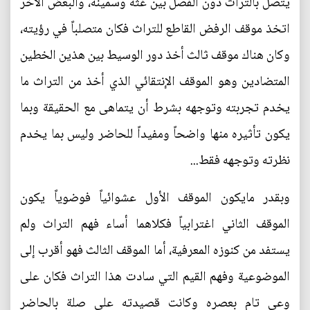
يتصل بالتراث دون الفصل بين غثه وسمينه، والبعض الآخر
اتخذ موقف الرفض القاطع للتراث فكان متصلباً في رؤيته،
وكان هناك موقف ثالث أخذ دور الوسيط بين هذين الخطين
المتضادين وهو الموقف الإنتقائي الذي أخذ من التراث ما
يخدم تجربته وتوجهه بشرط أن يتماهى مع الحقيقة وبما
يكون تأثيره منها واضحاً ومفيداً للحاضر وليس بما يخدم
نظرته وتوجهه فقط...
وبقدر مايكون الموقف الأول عشوائياً فوضوياً يكون
الموقف الثاني اغترابياً فكلاهما أساء فهم التراث ولم
يستفد من كنوزه المعرفية، أما الموقف الثالث فهو أقرب إلى
الموضوعية وفهم القيم التي سادت هذا التراث فكان على
وعي تام بعصره وكانت قصيدته على صلة بالحاضر