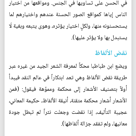
في الحسن على تساويها في الجنس. ومواقعها من اختيار
الناس إياها كمواقع الصور الحسنة عندهم واختيارهم لما
يستحسنونه منها، ولكلٍ اختيار يؤثره، وهوى يتبعه وبغية لَا
يستبدل بها ولا يؤثر عليها).
نقض الألفاظ
ويضع ابن طباطبا محكاً لمعرفة الشعر الجيد من غيره عبر
طريقة نقض الألفاظ وهي تعد ابتكاراً في عالم النقد فيبدأ
أولاً بتصنيف الأشعار إلى محكمة ومموّهة فيقول: (فمن
الأشعار أشعار محكمة متقنة، أنيقة الألفاظ، حكيمة المعاني،
عجيبة التأليف، إذا نقضت وجعلت نثراً لم تبطل جودة
معانيها، ولم تفقد جزالة ألفاظها).