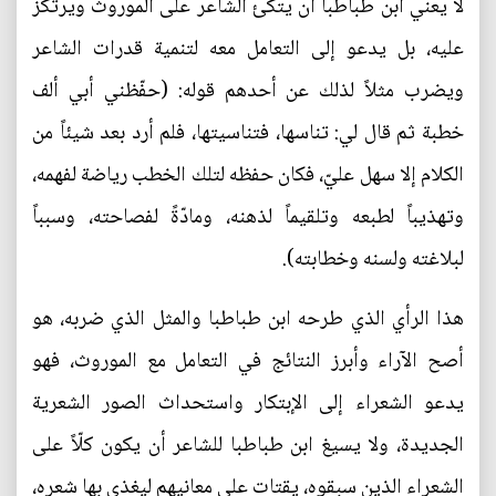
لا يعني ابن طباطبا أن يتكئ الشاعر على الموروث ويرتكز
عليه، بل يدعو إلى التعامل معه لتنمية قدرات الشاعر
ويضرب مثلاً لذلك عن أحدهم قوله: (حفّظني أبي ألف
خطبة ثم قال لي: تناسها، فتناسيتها، فلم أرد بعد شيئاً من
الكلام إلا سهل عليّ، فكان حفظه لتلك الخطب رياضة لفهمه،
وتهذيباً لطبعه وتلقيماً لذهنه، ومادّةً لفصاحته، وسبباً
لبلاغته ولسنه وخطابته).
هذا الرأي الذي طرحه ابن طباطبا والمثل الذي ضربه، هو
أصح الآراء وأبرز النتائج في التعامل مع الموروث، فهو
يدعو الشعراء إلى الإبتكار واستحداث الصور الشعرية
الجديدة، ولا يسيغ ابن طباطبا للشاعر أن يكون كلّاً على
الشعراء الذين سبقوه، يقتات على معانيهم ليغذي بها شعره،