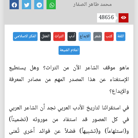
محمد طاهر الصفار
48656
اللغة
كتب
شعر
الابداع
أدب
التراث
العقل
الفكر الاسلامي
اعلام الشيعة
ماهو موقف الشاعر الآن من التراث؟ وهل يستطيع
الإستغناء عن هذا المصدر المهم من مصادر المعرفة
والإبداع؟
في استقرائنا لتاريخ الأدب العربي نجد أن الشاعر العربي
في كل العصور قد استفاد من موروثه (تضميناً)
و(استلهاماً) و(تشبيهاً) فضلاً عن فوائد أخرى تُعنى