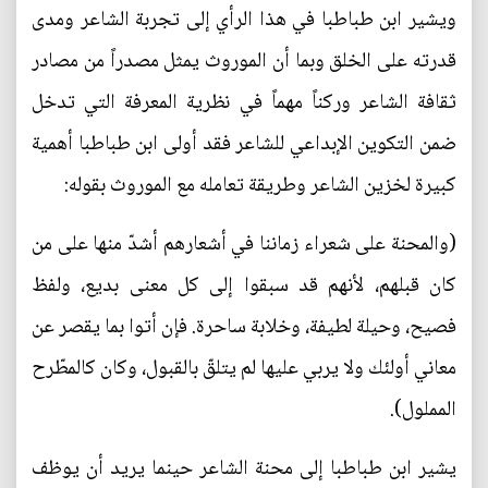
ويشير ابن طباطبا في هذا الرأي إلى تجربة الشاعر ومدى
قدرته على الخلق وبما أن الموروث يمثل مصدراً من مصادر
ثقافة الشاعر وركناً مهماً في نظرية المعرفة التي تدخل
ضمن التكوين الإبداعي للشاعر فقد أولى ابن طباطبا أهمية
كبيرة لخزين الشاعر وطريقة تعامله مع الموروث بقوله:
(والمحنة على شعراء زماننا في أشعارهم أشدّ منها على من
كان قبلهم، لأنهم قد سبقوا إلى كل معنى بديع، ولفظ
فصيح، وحيلة لطيفة، وخلابة ساحرة. فإن أتوا بما يقصر عن
معاني أولئك ولا يربي عليها لم يتلقّ بالقبول، وكان كالمطّرح
المملول).
يشير ابن طباطبا إلى محنة الشاعر حينما يريد أن يوظف