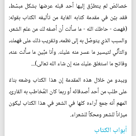
خصائصَ لم يتطرّق إليها أحد قبله عرضها بشكل مبسّط،
فقد بيّن في مقدمة كتابه الغاية من تأليفه الكتاب بقوله:
(فهمت - حاطك الله - ما سألت أن أصفه لك من علم الشعر،
والسبب الذي يتوصّل به إلى نظمه، وتقريب ذلك على فهمك،
والتأنِّي لتيسير ما عسر منه عليك. وأنا مبِّين ما سأَلت عنه،
وفاتح ما استغلق عليك منه إن شاء الله تعالى)...
ويبدو من خلال هذه المقدمة إن هذا الكتاب وضعه بناءً
على طلب من أحد أصدقائه أو ربما كان المُخاطب به القارئ،
المهم أنه جمع آراءه كلها في الشعر في هذا الكتاب ليكون
ميزاناً للشعر ومحكاً للشعراء.
أبواب الكتاب