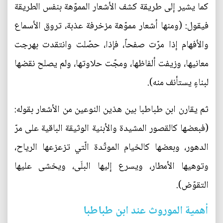
كما يشير إلى طريقة كشف الأشعار المموّهة بنفس الطريقة
فيقول: (ومنها أشعار مموّهة مزخرفة عذبة، تروق الأسماع
والأفهام إذا مرّت صفحاً، فإذا، حصّلت وانتقدت بهرجت
معانيها، وزيفت ألفاظها، ومجّت حلاوتها، ولم يصلح نقضها
لبناءٍ يستأنف منه).
ثم يقارن ابن طباطبا بين هذين النوعين من الأشعار بقوله:
(فبعضها كالقصور المشيدة والأبنية الوثيقة الباقية على مرّ
الدهور، وبعضها كالخيام الموتّدة الّتي تزعزعها الرياح،
وتوهيها الأمطار، ويسرع إليها البلَى، ويخشى عليها
التقوّض).
أهمية الموروث عند ابن طباطبا