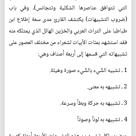
التي تتوافق عناصرها الشكلية وتتجانس)، وفي باب
(ضروب التشبيهات) يكتشف القارئ مدى سعة إطلاع ابن
طباطبا على التراث العربي والخزين الهائل الذي يمتلكه منه
فقد استشهد بمئات الأبيات لشعراء من مختلف العصور على
تشبيهاته التي قسمها إلى أربعة أصناف وهي:
1 ـ تشبيه الشّيء بالشّيء صورة وهيئة.
2 ـ تشبيهه به معنى.
3 ـ تشبيهه به حركة وبطأ وسرعة.
4 ـ تشبيهه به لوناً وصوتاً