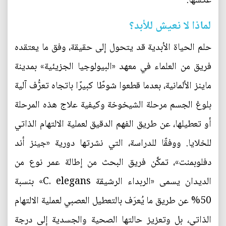
عكسها.
لماذا لا نعيش للأبد؟
حلم الحياة الأبدية قد يتحول إلى حقيقة، وفق ما يعتقده
فريق من العلماء في معهد «البيولوجيا الجزيئية» بمدينة
ماينز الألمانية، بعدما قطعوا شوطًا كبيرًا باتجاه تعرُّف آلية
بلوغ الجسم مرحلة الشيخوخة وكيفية علاج هذه المرحلة
أو تعطيلها، عن طريق الفهم الدقيق لعملية الالتهام الذاتي
للخلايا. ووفقًا للدراسة، التي نشرتها دورية «جينز أند
دفلوبمنت»، تمكَّن فريق البحث من إطالة عمر نوع من
الديدان يسمى «الربداء الرشيقة C. elegans» بنسبة
50% عن طريق ما يُعرَف بالتعطيل العصبي لعملية الالتهام
الذاتي، بل وتعزيز حالتها الصحية والجسدية إلى درجة