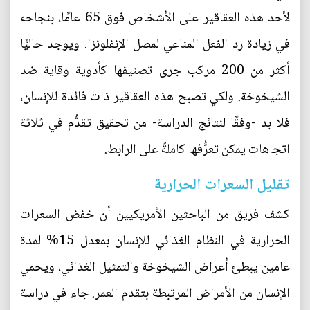
لأحد هذه العقاقير على الأشخاص فوق 65 عامًا، بنجاحه
في زيادة رد الفعل المناعي لمصل الإنفلونزا. ويوجد حاليًّا
أكثر من 200 مركب جرى تصنيفها كأدوية وقاية ضد
الشيخوخة. ولكي تصبح هذه العقاقير ذات فائدة للإنسان،
فلا بد -وفقًا لنتائج الدراسة- من تحقيق تقدُّم في ثلاثة
اتجاهات يمكن تعرُّفها كاملةً على الرابط.
تقليل السعرات الحرارية
كشف فريق من الباحثين الأمريكيين أن خفض السعرات
الحرارية في النظام الغذائي للإنسان بمعدل 15% لمدة
عامين يبطئ أعراض الشيخوخة والتمثيل الغذائي، ويحمي
الإنسان من الأمراض المرتبطة بتقدم العمر. جاء في دراسة