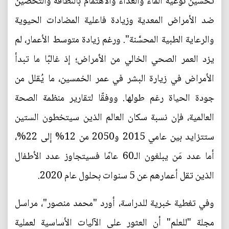
تحسين نوعية الماء والغذاء والاهتمام بالنظافة والتحصين
ضد الأمراض المعدية وزيادة فاعلية المضادات الحيوية
والرعاية الطبية المحسَّنة". ورغم زيادة متوسط الأعمار، لم
يزد العمر الصحي الخالي من الأمراض؛ إذ غالبًا ما تبدأ
الأمراض في زيارة البشر في عمر الخمسين، ما يُقلل من
جودة الحياة رغم طولها. ووفقًا لتقارير منظمة الصحة
العالمية، فإن نسبة سكان العالم الذين سيتخطون الستين
ستتزايد بين عامي 2015 و2050 من 12% إلى 22%،
أما عدد مَن يبلغون الـ60 عامًا فسيتجاوز عدد الأطفال
الذين تقل أعمارهم عن 5 سنوات بحلول عام 2020.
وفي تغطية خبرية للدراسة، أورد "محمد منصور"، مراسل
مجلة "للعلم" أن العثور على الآليات الأساسية لعملية