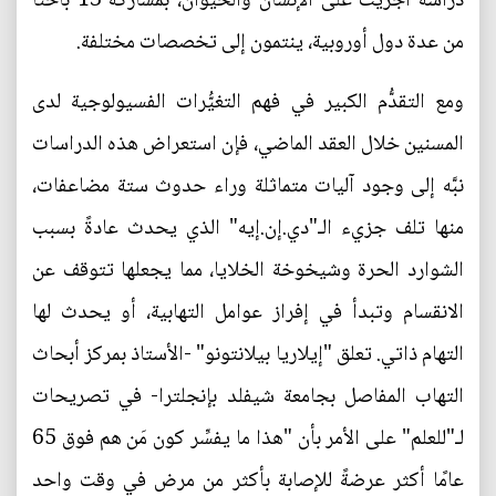
دراسة أُجريت على الإنسان والحيوان، بمشاركة 13 باحثًا
من عدة دول أوروبية، ينتمون إلى تخصصات مختلفة.
ومع التقدُّم الكبير في فهم التغيُّرات الفسيولوجية لدى
المسنين خلال العقد الماضي، فإن استعراض هذه الدراسات
نبَّه إلى وجود آليات متماثلة وراء حدوث ستة مضاعفات،
منها تلف جزيء الـ"دي.إن.إيه" الذي يحدث عادةً بسبب
الشوارد الحرة وشيخوخة الخلايا، مما يجعلها تتوقف عن
الانقسام وتبدأ في إفراز عوامل التهابية، أو يحدث لها
التهام ذاتي. تعلق "إيلاريا بيلانتونو" -الأستاذ بمركز أبحاث
التهاب المفاصل بجامعة شيفلد بإنجلترا- في تصريحات
لـ"للعلم" على الأمر بأن "هذا ما يفسِّر كون مَن هم فوق 65
عامًا أكثر عرضةً للإصابة بأكثر من مرض في وقت واحد