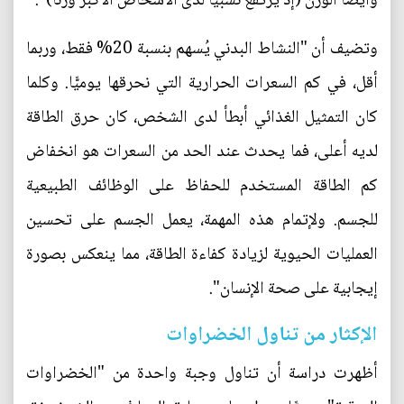
وأيضًا الوزن (إذ يرتفع نسبيًّا لدى الأشخاص الأكبر وزنًا)".
وتضيف أن "النشاط البدني يُسهم بنسبة 20% فقط، وربما
أقل، في كم السعرات الحرارية التي نحرقها يوميًّا. وكلما
كان التمثيل الغذائي أبطأ لدى الشخص، كان حرق الطاقة
لديه أعلى، فما يحدث عند الحد من السعرات هو انخفاض
كم الطاقة المستخدم للحفاظ على الوظائف الطبيعية
للجسم. ولإتمام هذه المهمة، يعمل الجسم على تحسين
العمليات الحيوية لزيادة كفاءة الطاقة، مما ينعكس بصورة
إيجابية على صحة الإنسان".
الإكثار من تناول الخضراوات
أظهرت دراسة أن تناول وجبة واحدة من "الخضراوات