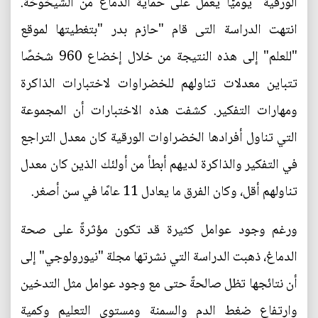
الورقية" يوميًّا يعمل على حماية الدماغ من الشيخوخة.
انتهت الدراسة التى قام "حازم بدر "بتغطيتها لموقع
"للعلم" إلى هذه النتيجة من خلال إخضاع 960 شخصًا
تتباين معدلات تناولهم للخضراوات لاختبارات الذاكرة
ومهارات التفكير. كشفت هذه الاختبارات أن المجموعة
التي تناول أفرادها الخضراوات الورقية كان معدل التراجع
في التفكير والذاكرة لديهم أبطأ من أولئك الذين كان معدل
تناولهم أقل، وكان الفرق ما يعادل 11 عامًا في سن أصغر.
ورغم وجود عوامل كثيرة قد تكون مؤثرةً على صحة
الدماغ، ذهبت الدراسة التي نشرتها مجلة "نيورولوجي" إلى
أن نتائجها تظل صالحةً حتى مع وجود عوامل مثل التدخين
وارتفاع ضغط الدم والسمنة ومستوى التعليم وكمية