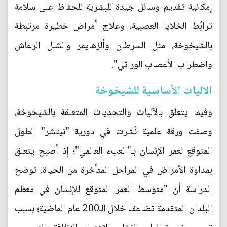
إمكانية تقديم وسائل جيدة للبشرية للحفاظ على سلامة
ترابُط الخلايا العصبية، وعلاج أمراض خطيرة مرتبطة
بالشيخوخة، مثل السرطان وألزهايمر والشلل الرعاش
واضطراب الأعصاب الوراثي".
الآليات الأساسية للشيخوخة
وفيما يتعلق بالآليات والتحديات المتعلقة بالشيخوخة،
وصفت ورقة علمية نُشرت في دورية "نيتشر" الطول
المتوقع لعمر الإنسان بـ"العبء العالمي"؛ إذ أصبح يتعلق
بمداوة الأمراض في المراحل المتأخرة من الحياة. توضح
الدراسة أن "متوسط العمر المتوقع للإنسان في معظم
البلدان المتقدمة تضاعف خلال الـ200 عام الماضية؛ بسبب