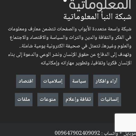
شبكة النبأ المعلوماتية
شبكة واسعة متعددة الأبواب والصفحات تتضمن معارف ومعلومات
في الفكر والثقافة والدين والتراث والسياسة والاقتصاد والاجتماع
والعلوم وغيرها، تتمثل في صحيفة الكترونية يومية شاملة..
وتهدف إلى الدفاع عن حقوق الإنسان ونشر الوعي والدعوة إلى بناء
الإنسان فكريا وثقافيا، وتطوير مهاراته وإمكانياته
آراء وافكار
سياسة
إسلاميات
اقتصاد
إنسانيات
ثقافة وإعلام
منوعات
ملفات
موبايل + واتساب : 009647902409092