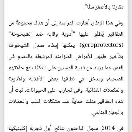
مقارنة بالأصغر سنًّا".
وفي هذا الإطار، أشارت الدراسة إلى أن هناك مجموعةً من
العقاقير يُطلَق عليها "أدوية وقاية ضد الشيخوخة"
(geroprotectors)، يمكنها إبطاء معدل الشيخوخة
وتأخير ظهور الأمراض المتزامنة المرتبطة بالتقدم فى
العمر، مما يزيد من قدرة المسنين على التكيُّف مع حالاتهم
الصحية، ويدخل في نطاقها بعض الأغذية والأدوية
والمكملات الغذائية. وفي تجارب على الحيوانات، ثبت أن
هذه العقاقير مثلت حمايةً ضد مشكلات القلب والعضلات
والجهاز المناعي.
في 2014، سجل الباحثون نتائج أول تجربة إكلينيكية