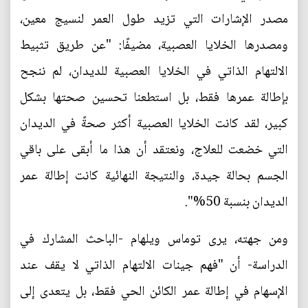
مصدر الإشارات التي تزيد طول العمر لنسيج معين،
ومصدرها الخلايا العصبية، مضيفًا: "عن طريق تثبيط
الالتهام الذاتي في الخلايا العصبية للديدان، لم ننجح
بإطالة عمرها فقط، بل استطعنا تحسين صحتها بشكل
كبير، لقد كانت الخلايا العصبية أكثر صحةً في الديدان
التي خضعت للعلاج، ونعتقد أن هذا ما أبقى على باقي
الجسم بحالة جيدة، والنتيجة النهائية كانت إطالة عمر
الديدان بنسبة 50%".
ومن جهته، يرى توماس ويلهام -الباحث المشارك في
الدراسة- أن "فهم جينات الالتهام الذاتي لا يقف عند
الإسهام في إطالة عمر الكائن الحي فقط، بل يتعدى إلى