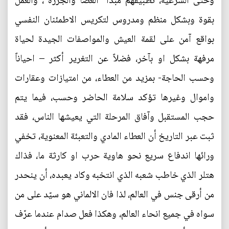
وحتى الشرعية، تطبيقهم مبدأ "العصا والجزرة"، والعمل
بقوة وبشكل منظم ومدروس لتكريس الاطمئنان النفسي
بواقع آمن على لقمة العيش والمواصفات الجيدة لحياة
مرفهة بشكل او بآخر، فضلاً عن التغرير أكثر – احياناً
وحسب الحاجة- بمزيد من العطاء، من امتيازات وعقارات
واموال وغيرها تؤكد سلامة الحاضر وحسب، فيما يتم
حجب المستقبل وآفاق المرحلة التي يعيشها الناس، فقد
ثبت عبر التاريخ أن العطاء المادي والتعبئة المعنوية، تخفي
ورائها اندفاع سريع نحو هاوية حرب او كارثة ما، فذاك
هتلر الذي خاطب شعبه الذي انتخبه وكاد يعبده، أن ينحدر
من أرقى جنس في العالم، لذا فان الالماني هو سيّد على من
سواه في جميع انحاء العالم، وهكذا فعل صدام عندما عرّف