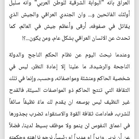
العراق بأنه "البوابة الشرقية للوطن العربي" وأنه سليل
أولئك الفاتحين و... وان الجندي العراقي والجيش الذي
يقاتل في صفوفه، أرقى وأعظم جيش في العالم، كما
تحدث عن الانسان العراقي بشكل عام، ومن يكون...؟!
وعندما نبحث اليوم عن نظام الحكم الناجح والدولة
الناجحة والرشيدة، ما علينا إلا إعادة النظر، ليس في
شخصية الحاكم ومنشئة ومواصفاته، وحسب، وإنما في تلك
الثقافة التي تنتج الحاكم ذو المواصفات السيئة، فالقدح
غير النظيف ليس بوسعه ان يقدم لك ماءً نظيفاً سائغاً
للشرب، فمادامت ثقافة القوة والاستقواء تضرب بجذورها
في اعماق النفوس لن ينمو ولا موظف بسيط لدينا، فضلاً
عن أن نربي وزيراً او مديراً او رئيساً، نرجو نزاهته وحكمته