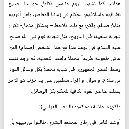
هؤلاء، كما نشهد اليوم ونلمس بكامل حواسنا، صنيع
نظرائهم واسلافهم؛ الحكام في زماننا المعاصر، ولعل أقربهم
مثالاً؛ صدام، ولكن؛ مع ذلك، نلاحظ – وبشكل مذهل- تكرار
تجربة سحيقة في التاريخ، مثل تجربة قوم نبي الله صالح،
عليه السلام، في يومنا هذا مع هذا الشخص (صدام) الذي
عاش طفولته طريداً محملاً بالعقد النفسية، ثم وجد نفسه
وسط القصر الجمهوري في شبابه محملاً بكل وسائل القوة،
من سلاح، واموال، و افراد منظمين على يد حزب هو الآخر
يمتلك عناصر القوة الكافية للحكم بكل الوسائل.
ولكن؛ ما علاقة قوم ثمود بالشعب العراقي؟!
أولئك الناس في إطار المجتمع البشري، طالبوا من نبيهم بأن