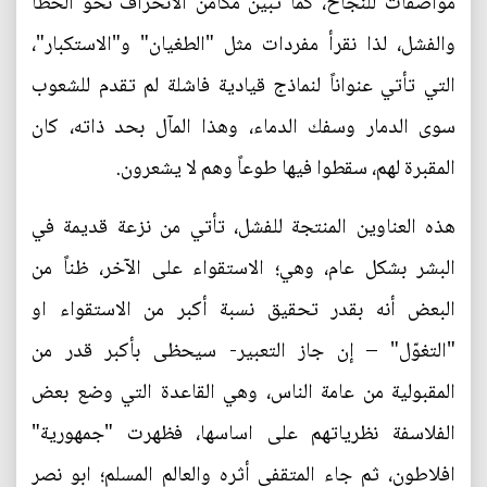
مواصفات للنجاح، كما تبين مكامن الانحراف نحو الخطأ
والفشل، لذا نقرأ مفردات مثل "الطغيان" و"الاستكبار"،
التي تأتي عنواناً لنماذج قيادية فاشلة لم تقدم للشعوب
سوى الدمار وسفك الدماء، وهذا المآل بحد ذاته، كان
المقبرة لهم، سقطوا فيها طوعاً وهم لا يشعرون.
هذه العناوين المنتجة للفشل، تأتي من نزعة قديمة في
البشر بشكل عام، وهي؛ الاستقواء على الآخر، ظناً من
البعض أنه بقدر تحقيق نسبة أكبر من الاستقواء او
"التغوّل" – إن جاز التعبير- سيحظى بأكبر قدر من
المقبولية من عامة الناس، وهي القاعدة التي وضع بعض
الفلاسفة نظرياتهم على اساسها، فظهرت "جمهورية"
افلاطون، ثم جاء المتقفي أثره والعالم المسلم؛ ابو نصر