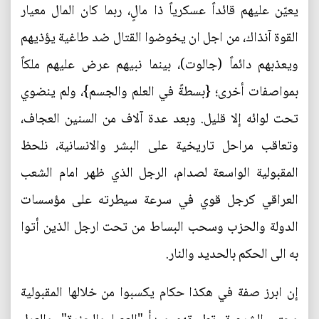
يعيّن عليهم قائداً عسكرياً ذا مالٍ، ربما كان المال معيار
القوة آنذاك، من اجل ان يخوضوا القتال ضد طاغية يؤذيهم
ويعذبهم دائماً (جالوت)، بينما نبيهم عرض عليهم ملكاً
بمواصفات أخرى؛ {بسطةً في العلم والجسم}، ولم ينضوي
تحت لوائه إلا قليل. وبعد عدة آلاف من السنين العجاف،
وتعاقب مراحل تاريخية على البشر والانسانية، نلحظ
المقبولية الواسعة لصدام، الرجل الذي ظهر امام الشعب
العراقي كرجل قوي في سرعة سيطرته على مؤسسات
الدولة والحزب وسحب البساط من تحت ارجل الذين أتوا
به الى الحكم بالحديد والنار.
إن ابرز صفة في هكذا حكام يكسبوا من خلالها المقبولية