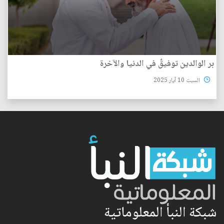
بر الوالدين توفيقٌ في الدنيا والآخرة
السبت 10 آيار 2025
شبكة النبأ المعلوماتية