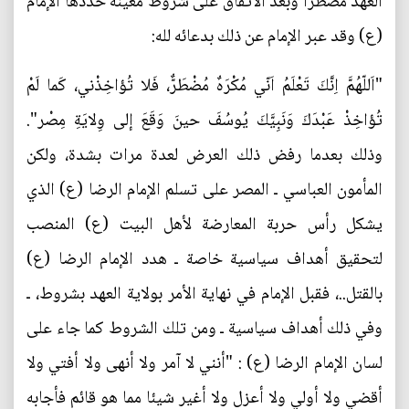
العهد مضطرا وبعد الاتفاق على شروط معينة حددها الإمام
(ع) وقد عبر الإمام عن ذلك بدعائه لله:
"اَللّهُمَّ اِنَّكَ تَعْلَمُ اَنّي مُكْرَهٌ مُضْطَرٌّ، فَلا تُؤاخِذْني، كَما لَمْ
تُؤاخِذْ عَبْدَكَ وَنَبِيَّكَ يُوسُفَ حينَ وَقَعَ إلى وِلايَةِ مِصْر".
وذلك بعدما رفض ذلك العرض لعدة مرات بشدة، ولكن
المأمون العباسي ـ المصر على تسلم الإمام الرضا (ع) الذي
يشكل رأس حربة المعارضة لأهل البيت (ع) المنصب
لتحقيق أهداف سياسية خاصة ـ هدد الإمام الرضا (ع)
بالقتل..، فقبل الإمام في نهاية الأمر بولاية العهد بشروط، ـ
وفي ذلك أهداف سياسية ـ ومن تلك الشروط كما جاء على
لسان الإمام الرضا (ع) : "أنني لا آمر ولا أنهى ولا أفتي ولا
أقضي ولا أولي ولا أعزل ولا أغير شيئا مما هو قائم فأجابه