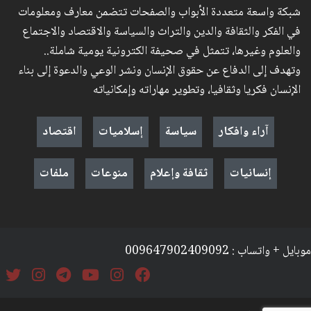
شبكة واسعة متعددة الأبواب والصفحات تتضمن معارف ومعلومات
في الفكر والثقافة والدين والتراث والسياسة والاقتصاد والاجتماع
والعلوم وغيرها، تتمثل في صحيفة الكترونية يومية شاملة..
وتهدف إلى الدفاع عن حقوق الإنسان ونشر الوعي والدعوة إلى بناء
الإنسان فكريا وثقافيا، وتطوير مهاراته وإمكانياته
آراء وافكار
سياسة
إسلاميات
اقتصاد
إنسانيات
ثقافة وإعلام
منوعات
ملفات
موبايل + واتساب : 009647902409092