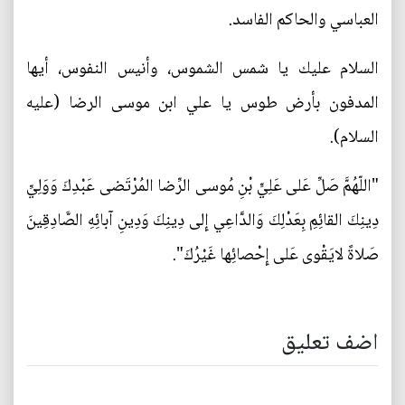
العباسي والحاكم الفاسد.
السلام عليك يا شمس الشموس، وأنيس النفوس، أيها
المدفون بأرض طوس يا علي ابن موسى الرضا (عليه
السلام).
"اللّهُمَّ صَلِّ عَلى عَلِيٍّ بْنِ مُوسى الرِّضا المُرْتَضى عَبْدِكَ وَوَلِيِّ
دِينِكَ القائِمِ بِعَدْلِكَ وَالدَّاعِي إِلى دِينِكَ وَدِينِ آبائِهِ الصَّادِقِينَ
صَلاةً لايَقْوى عَلى إِحْصائِها غَيْرُكَ".
اضف تعليق