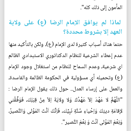
المأمون إلى ذلك كله".
لماذا لم يوافق الإمام الرضا (ع) على ولاية
العهد إلا بشروط محددة؟
حتما هناك أسباب كثيرة لدى الإمام (ع)، ولكن بالتأكيد منها
عدم إعطاء الشرعية للنظام الدكتاتوري الاستبدادي الظالم
اي شرعية، وعدم السماح للنظام من استغلال وجود الإمام
(ع) وتحميله أي مسؤولية في الحكومة الظالمة والفاسدة،
والعمل على إرساء العدل.. حول ذلك يقول الإمام الرضا :
"اللّهُمَّ لا عَهْدَ اِلاّ عَهْدُكَ وَلا وِلايَةَ اِلاّ مِنْ قِبَلِكَ، فَوَفِّقْني
لإقامَةِ دينِكَ وَاِحْياءِ سُنَّةِ نَبِيِّك، فَاِنَّكَ اَنْتَ المَوْلى وَالنَّصيرُ،
وَنِعْمَ المَوْلى اَنْتَ وَ نِعْمَ النَّصير".