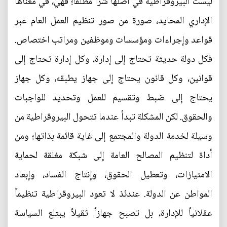
ليست البيروقراطية في أصلها شراً مطلقاً؛ فهي، في معناها
الإداري المحايد، صورة من صور تنظيم العمل العام عبر
قواعد وإجراءات ومؤسسات وموظفين ومراتب اختصاص.
فكل دولة حديثة تحتاج إلى إدارة، وكل إدارة تحتاج إلى
قوانين، وكل قانون يحتاج إلى جهاز يطبقه، وكل جهاز
يحتاج إلى ضبط وتقسيم للعمل وتحديد للواجبات
والحقوق. لكن المشكلة تبدأ عندما تتحول البيروقراطية من
وسيلة لخدمة الدولة والمجتمع إلى غاية قائمة بذاتها؛ ومن
أداة لتنظيم المصالح العامة إلى شبكة مغلقة لحماية
الامتيازات، وتعطيل الحقوق، وإنتاج الفساد، وإبعاد
المواطن عن الدولة. عندئذ لا تعود البيروقراطية تنظيماً
عقلانياً للإدارة، بل تصبح جهازاً ثقيلاً يبتلع السياسة