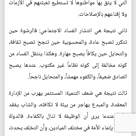
التي لا يثق بها مواطنوها لا تستطيع تعبئتهم في الأزمات
ولا إقناعهم بالإصلاحات.
ثاني نتيجة هي انتشار الفساد الاجتماعي: فالرشوة حين
تتكرر تصبح عادة، والمحسوبية حين تنجح تصبح ثقافة،
والتحايل حين يكافأ يصبح مهارة. وهكذا ينتقل الفساد من
كونه مخالفة إلى كونه نظاماً غير مكتوب. عندها يصبح
الصادق ضعيفاً، والكفوء مهمشاً، والمتحايل ناجحاً.
ثالث نتيجة هي ضعف التنمية: المستثمر يهرب من الإدارة
المعقدة، والمبدع يهاجر من بيئة لا تكافئه، والشاب يفقد
الأمل عندما يرى أن الوظيفة لا تنال بالكفاءة. فالدولة
مطالبة بإنماء الأمة في مختلف الميادين، وأن التخلف يحدث