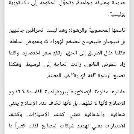
عديدة وعنيفة وجامدة، وتحوّل الحكومة إلى دكتاتورية
بوليسية.
تاسعها المحسوبية والرشوة: وهما ليستا انحرافين جانبيين
بل نتيجتان طبيعيتان لتضخم الإجراءات وغموض السلطة.
فكلما طال الطريق إلى الحق، ارتفع سعر اختصاره. وكلما
زاد غموض القانون، زادت الحاجة إلى الوسيط. وهكذا
تصبح الرشوة “لغة الإدارة” غير المعلنة.
عاشرها مقاومة الإصلاح: فالبيروقراطية الفاسدة لا تقاوم
الإصلاح لأنها لا تفهمه، بل لأنها تخاف منه. الإصلاح يعني
شفافية، والشفافية تعني كشف الامتيازات، وكشف
الامتيازات يعني تهديد شبكات المصالح. لذلك كثيراً ما