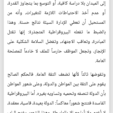
إلى الميدان بلا دراسة كافية، أو التوسع بما يتجاوز القدرة،
أو عدم أخذ الاحتياطات اللازمة للتغيرات، وأنه من
المستحيل أن تعطي الإدارة السيئة نتائج حسنة. وهذا
بالضبط ما تفعله البيروقراطية المتجذرة: إنها تقتل
المبادرة، وتعاقب الاجتهاد، وتفضل السلامة الشكلية على
الإنجاز، وتجعل الموظف حارساً للملف لا خادماً للمصلحة
العامة.
وتقوضها ثالثاً لأنها تضعف الثقة العامة. فالحكم الصالح
يقوم على الثقة بين المواطن والدولة، وعلى شعور المواطن
بأن الدولة تنصفه وتحميه وتساويه بغيره. أما البيروقراطية
الفاسدة فتنتج شعوراً معاكساً: الدولة بعيدة، قاسية، معقدة،
لا تُفهم ولا تُراجع إلا بالواسطة. وهذا الشعور يفتح الباب