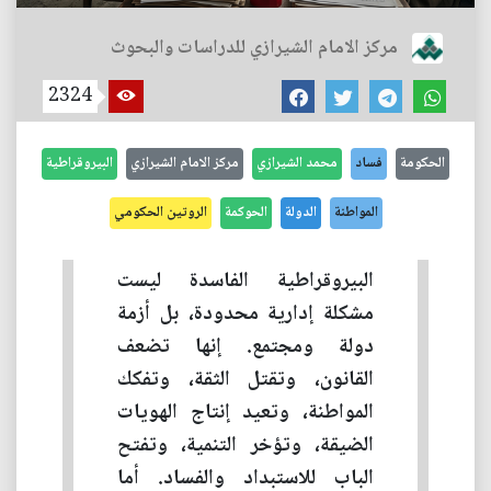
مركز الامام الشيرازي للدراسات والبحوث
2324
الحكومة
فساد
محمد الشيرازي
مركز الامام الشيرازي
البيروقراطية
المواطنة
الدولة
الحوكمة
الروتين الحكومي
البيروقراطية الفاسدة ليست
مشكلة إدارية محدودة، بل أزمة
دولة ومجتمع. إنها تضعف
القانون، وتقتل الثقة، وتفكك
المواطنة، وتعيد إنتاج الهويات
الضيقة، وتؤخر التنمية، وتفتح
الباب للاستبداد والفساد. أما