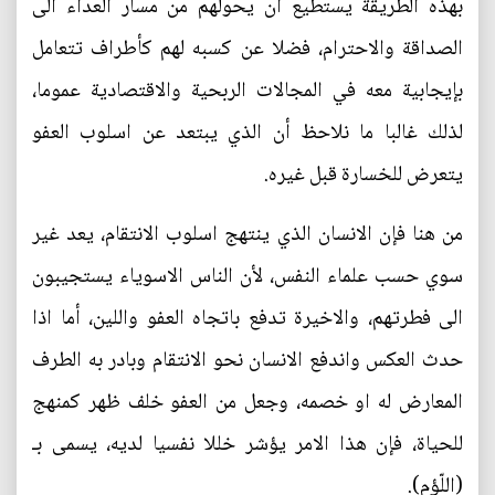
بهذه الطريقة يستطيع أن يحولهم من مسار العداء الى
الصداقة والاحترام، فضلا عن كسبه لهم كأطراف تتعامل
بإيجابية معه في المجالات الربحية والاقتصادية عموما،
لذلك غالبا ما نلاحظ أن الذي يبتعد عن اسلوب العفو
يتعرض للخسارة قبل غيره.
من هنا فإن الانسان الذي ينتهج اسلوب الانتقام، يعد غير
سوي حسب علماء النفس، لأن الناس الاسوياء يستجيبون
الى فطرتهم، والاخيرة تدفع باتجاه العفو واللين، أما اذا
حدث العكس واندفع الانسان نحو الانتقام وبادر به الطرف
المعارض له او خصمه، وجعل من العفو خلف ظهر كمنهج
للحياة، فإن هذا الامر يؤشر خللا نفسيا لديه، يسمى بـ
(اللّؤم).