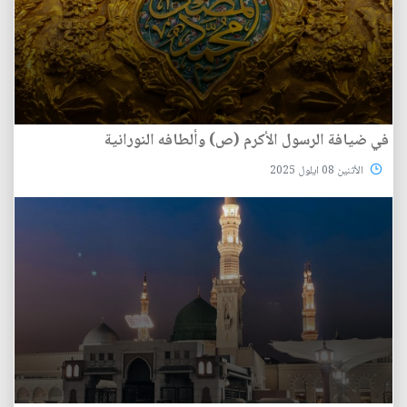
في ضيافة الرسول الأكرم (ص) وألطافه النورانية
الأثنين 08 ايلول 2025