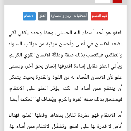
قيم التقدم
أخلاقيات الربح والخسارة
العفو
الانتقام
العفو هو أحد أسماء الله الحسنى، وهذا وحده يكفي لكي
يضعه الانسان في أعلى وأحسن مرتبة من مراتب السلوك
والتفكير، فيكتسب بذلك صفة وملَكَة الانسان القوي الكريم،
ويأتي العفو مقابل إساءة اقترفها إنسان بحق آخر، ويسمى
عفو لأن الانسان المُساء له من القوة والقدرة بحيث يتمكن
أن ينتقم ممن أساء له، لكنه يؤثر العفو على الانتقام،
فيستحق بذلك صفة القوة والكرم، ويُضاف لها الحكمة أيضا.
أما الانتقام فهو مفردة تقابل بمعناها وفعلها العفو، فهناك
أناس لا قدرة لها على العفو، وتفضّل الانتقام ممن أساء لها،