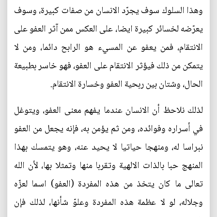
وهذا السلوك سوف يجرّد الانسان من صفات كبيرة، وسوف
يعرّضه لخسائر كبيرة ايضا، على العكس ممن آثر العفو على
الانتقام، فمن يعفو عن المسيء هو الرابح دائما، ومن لا
يتمكن من ذلك فيؤثر الانتقام على العفو، فهو خاسر بطبيعة
الحال، وشتان بين ربحية العفو وخسارة الانتقام.
لذلك نلاحظ أن الانسان عندما يفهم معنى العفو، ويتوغل
في أسراره وفوائده، ومن ثم يؤمن به، فإنه يجعل من العفو
نبراسا له، ومنهجا حياتيا لا يحيد عنه، وهو يتمسك بهذا
المنهج حبا بالذات الالهية وتقربا منها وتمثلا بها، لأن الله
تعالى ما كان يتخذ من هذه المفردة (العفو) اسما لعزّه
وجلاله، لو لا عظمة هذه المفردة وعلوّ شأنها، لذلك فإن