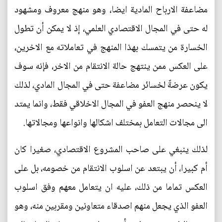
مضاعفة الارباح المادية ايضا، وهو منهج معروف ومشهود
له حتى في المجال الاقتصادي العلمي، إذ لا يمكن أن تطول
الخسارة من يتمسك بهذا المنهج في تعاملاته مع الاخرين،
على العكس ممن ينتهج حالة الانتقام من الاخر، فإنه سوف
يكون عرضةً لخسائر مضاعفة حتى في المجال المادي، لذلك
لا ينحصر منهج العفو في المجال الاخلاقي فقط، وانما يمتد
الى مجالات التعامل بمختلف اشكالها وانواعها ومجالاتها.
لذلك ينبغي على صاحب المشروع الاقتصادي، صغيرا كان
أم كبيرا، أن يبتعد عن اسلوب الانتقام من خصومه، بل على
العكس تماما من ذلك، عليه ان يتعامل معهم وفق اسلوب
العفو الذي يجعل منهم اصدقاء متعاونين ومقربين منه، وهو