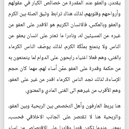
يقتدر، والعفو عند المقدرة من خصائص الكبار في عقولهم
وأرواحهم وقلوبهم، لذلك هناك ترابط وثيق الصلة بين الكرم
والعفو وبالعكس، فالانسان الكريم هو الاقدر على العفو من
غيره عن المسيئين له، ونادرا ما تعثر على انسان يعفو عن
الناس ولا يتمتع بملَكَة الكرم، لذلك يوصَف الناس الكرماء
بالغنى، وهم فعلا اغنياء رابحون على الدوام لما يتمتعون به
من حكمة وقدرة على العفو عمّن أساء لهم، مهما كان حجم
الإساءة، لذلك نجد الناس الكرماء اقدر من غير على العفو،
وهم الأقرب من غيرهم الى الغنى المادي والمعنوي.
هنا يربط العارفون وأهل التخصص بين الربحية وبين العفو،
والربحية هنا لا تقتصر على الجانب الاخلاقي فحسب،
بمعنى عندما تكون قويا وقادرا على الاقتصاص من اساء