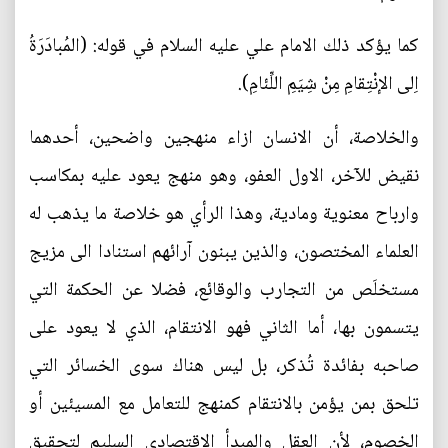
كما يؤكد ذلك الامام علي عليه السلام في قوله: (المُبادَرَةُ
اِلى الإنْتِقامِ مِنْ شِيَمِ اللِّئامِ).
والخلاصة، أن الانسان ازاء منهجين واضحين، أحدهما
نقيض للآخر، الاول العفو، وهو منهج يعود عليه بمكاسب
وارباح معنوية ومادية، وهذا الرأي هو خلاصة ما يذهب له
العلماء المختصون، والذين يبنون آرائهم استنادا الى مزيج
مستخلَص من التجارب والوقائع، فضلا عن الحكمة التي
يتسمون بها، أما الثاني فهو الانتقام، الذي لا يعود على
صاحبه بفائدة تُذكر، بل ليس هناك سوى الخسائر التي
تلحق بمن يؤمن بالانتقام كمنهج للتعامل مع المسيئين أو
الخصوم، لأن العقل والمبدأ الاقتصادي السليم لتحقيق