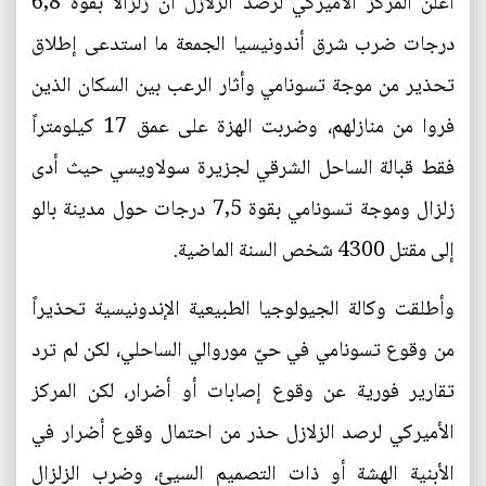
أعلن المركز الأميركي لرصد الزلازل أن زلزالاً بقوة 6,8
درجات ضرب شرق أندونيسيا الجمعة ما استدعى إطلاق
تحذير من موجة تسونامي وأثار الرعب بين السكان الذين
فروا من منازلهم، وضربت الهزة على عمق 17 كيلومتراً
فقط قبالة الساحل الشرقي لجزيرة سولاويسي حيث أدى
زلزال وموجة تسونامي بقوة 7,5 درجات حول مدينة بالو
إلى مقتل 4300 شخص السنة الماضية.
وأطلقت وكالة الجيولوجيا الطبيعية الإندونيسية تحذيراً
من وقوع تسونامي في حيّ موروالي الساحلي، لكن لم ترد
تقارير فورية عن وقوع إصابات أو أضرار، لكن المركز
الأميركي لرصد الزلازل حذر من احتمال وقوع أضرار في
الأبنية الهشة أو ذات التصميم السيئ، وضرب الزلزال