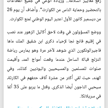
رفع معايير السلامة... وزيادة الوعي في جميع القطاعات
بالتحضير وحماية الناس من الكوارث“. وأضاف أن يوم 26
من ديسمبر كانون الأول اعتبر اليوم الوطني لمنع الكوارث.
ووضع المسؤولون في وقت لاحق أكاليل الزهور عند نصب
في إقليم فانج نجا لإحياء ذكرى ابن شقيق الملك ماها
فاجيرالونكورن الذي شوهد لآخر مرة وهو يمارس رياضة
التزلج قبالة الساحل عندما وقعت أمواج المد، وأقيمت
صلوات للمسلمين والمسيحيين والبوذيين كذلك، وفي
الهند، حيث لقي أكثر من عشرة آلاف حتفهم في الكارثة،
سيحيي الناجون أيضا الذكرى. وقتل ما يربو على 35 ألفا
في سريلانكا.