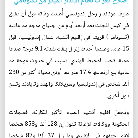
إصلاح ثغرات نظام الإنذار المبكر من تسونامي
عارف موناندار رجل إندونيسي أُعلنت وفاته قبل أن يفيق
في كيس للجثث بعد أربعة أيام من اجتياح موجة مد عاتية
(تسونامي) قريته في إقليم آتشيه، شمال إندونيسيا، قبل
15 عاما، وعندما أحدث زلزال بلغت شدته 9.1 درجة صدعا
عميقا تحت المحيط الهندي، تسبب في حدوث موجة مد
عاتية بلغ ارتفاعها 17.4 متر مما أودى بحياة أكثر من 230
ألف شخص في إندونيسيا وسريلانكا والهند وتايلاند وتسع
دول أخرى.
وتحمل اقليم آتشيه العبء الأكبر للكارثة، فسجلات
الحكومة ووكالات الإغاثة تقول إن 128 ألفا و858 شخصا
لاقوا حتفهم في الإقليم. وما زال 37 ألفا و87 شخصا