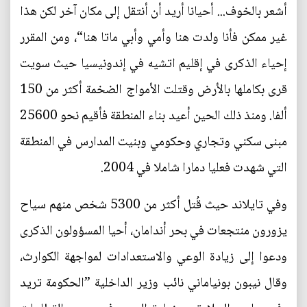
أشعر بالخوف... أحيانا أريد أن أنتقل إلى مكان آخر لكن هذا
غير ممكن فأنا ولدت هنا وأمي وأبي ماتا هنا“، ومن المقرر
إحياء الذكرى في إقليم اتشيه في إندونيسيا حيث سويت
قرى بكاملها بالأرض وقتلت الأمواج الضخمة أكثر من 150
ألفا. ومنذ ذلك الحين أعيد بناء المنطقة فأقيم نحو 25600
مبنى سكني وتجاري وحكومي وبنيت المدارس في المنطقة
التي شهدت فعليا دمارا شاملا في 2004.
وفي تايلاند حيث قُتل أكثر من 5300 شخص منهم سياح
يزورون منتجعات في بحر أندامان، أحيا المسؤولون الذكرى
ودعوا إلى زيادة الوعي والاستعدادات لمواجهة الكوارث،
وقال نيبون بونياماني نائب وزير الداخلية ”الحكومة تريد