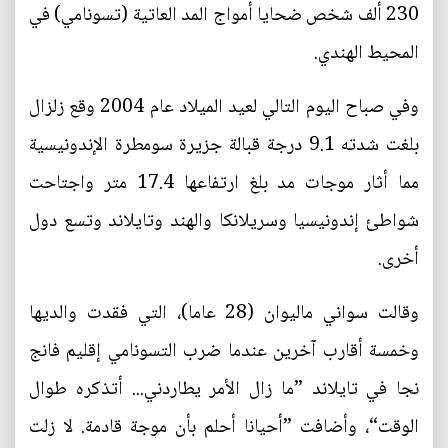
230 ألف شخص ضحايا أمواج المد العاتية (تسونامي) في
المحيط الهندي.
وفي صباح اليوم التالي لعيد الميلاد عام 2004 وقع زلزال
بلغت شدته 9.1 درجة قبالة جزيرة سومطرة الإندونيسية
مما أثار موجات مد بلغ ارتفاعها 17.4 متر واجتاحت
شواطئ إندونيسيا وسريلانكا والهند وتايلاند وتسع دول
أخرى.
وقالت سواني ماليوان (28 عاما)، التي فقدت والديها
وخمسة أقارب آخرين عندما ضرب التسونامي إقليم فانج
نجا في تايلاند ”ما زال الأمر يطاردني... أتذكره طوال
الوقت“، وأضافت ”أحيانا أحلم بأن موجة قادمة. لا زلت