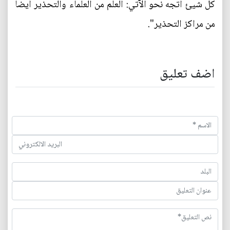
كل شيئ اتجه نحو الآتي: العلم من العلماء والتحذير أيضا
من مراكز التحذير".
اضف تعليق