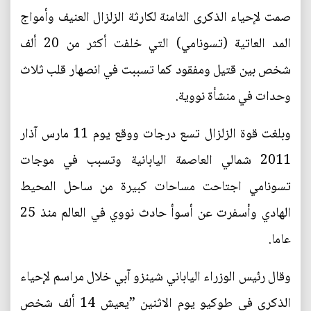
صمت لإحياء الذكرى الثامنة لكارثة الزلزال العنيف وأمواج
المد العاتية (تسونامي) التي خلفت أكثر من 20 ألف
شخص بين قتيل ومفقود كما تسببت في انصهار قلب ثلاث
وحدات في منشأة نووية.
وبلغت قوة الزلزال تسع درجات ووقع يوم 11 مارس آذار
2011 شمالي العاصمة اليابانية وتسبب في موجات
تسونامي اجتاحت مساحات كبيرة من ساحل المحيط
الهادي وأسفرت عن أسوأ حادث نووي في العالم منذ 25
عاما.
وقال رئيس الوزراء الياباني شينزو آبي خلال مراسم لإحياء
الذكرى في طوكيو يوم الاثنين ”يعيش 14 ألف شخص