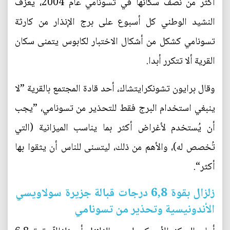
أكثر من نصف سكانها في تسونامي عام 2004، يُعزف
النشيد الوطني كل أسبوع على برج الإنذار من كارثة
تسونامي كشكل من أشكال الاختبار لكابوس يتمنى سكان
القرية ألا تتكرر أبدا.
وقال برايون تشونكرايتشاك، أحد قادة المجتمع بالقرية ”لا
ينبغي استخدام البرج فقط للتحذير من تسونامي، ”يجب
أن يُستخدم لأغراض أكثر بما يناسب الميزانية (التي
تُخصص له)، والأهم من ذلك، ليتسنى للناس أن يثقوا بها
أكثر“.
زلزال بقوة 6,8 درجات قبالة جزيرة سولاويسي
الأندونيسية وتحذير من تسونامي