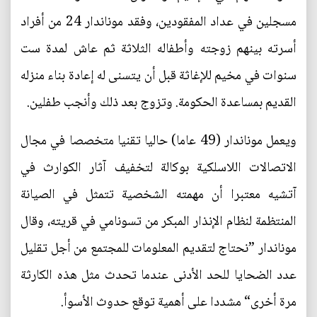
مسجلين في عداد المفقودين، وفقد موناندار 24 من أفراد
أسرته بينهم زوجته وأطفاله الثلاثة ثم عاش لمدة ست
سنوات في مخيم للإغاثة قبل أن يتسنى له إعادة بناء منزله
القديم بمساعدة الحكومة. وتزوج بعد ذلك وأنجب طفلين.
ويعمل موناندار (49 عاما) حاليا تقنيا متخصصا في مجال
الاتصالات اللاسلكية بوكالة لتخفيف آثار الكوارث في
آتشيه معتبرا أن مهمته الشخصية تتمثل في الصيانة
المنتظمة لنظام الإنذار المبكر من تسونامي في قريته، وقال
موناندار ”نحتاج لتقديم المعلومات للمجتمع من أجل تقليل
عدد الضحايا للحد الأدنى عندما تحدث مثل هذه الكارثة
مرة أخرى“ مشددا على أهمية توقع حدوث الأسوأ.