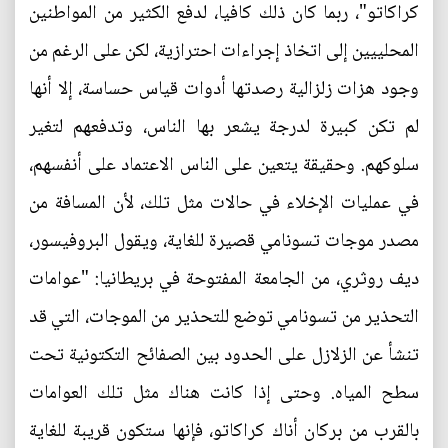
كراكاتو"، ربما كان ذلك كافيا، لدفع الكثير من المواطنين
المحلييين إلى اتخاذ إجراءات احترازية، لكن على الرغم من
وجود هزات زلزالية رصدتها أدوات قياس حساسة، إلا أنها
لم تكن كبيرة لدرجة يشعر بها الناس، وتدفعهم لتغير
سلوكهم. وحقيقة يتعين على الناس الاعتماد على أنفسهم،
في عمليات الإخلاء في حالات مثل تلك، لأن المسافة من
مصدر موجات تسونامي قصيرة للغاية، ويقول البروفيسور،
ديف روثري، من الجامعة المفتوحة في بريطانيا: "عوامات
التحذير من تسونامي توضع للتحذير من الموجات، التي قد
تنشأ عن الزلازل على الحدود بين الصفائح التكتونية تحت
سطح المياه. وحتى إذا كانت هناك مثل تلك العوامات
بالقرب من بركان أناك كراكاتو، فإنها ستكون قريبة للغاية