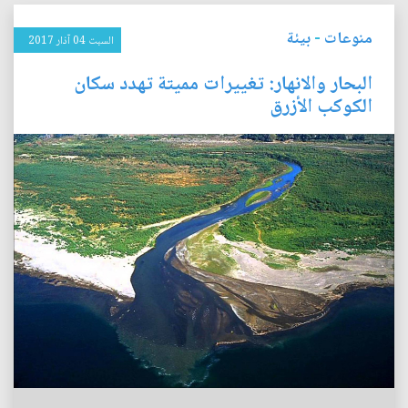
منوعات
-
بيئة
السبت 04 آذار 2017
البحار والانهار: تغييرات مميتة تهدد سكان
الكوكب الأزرق