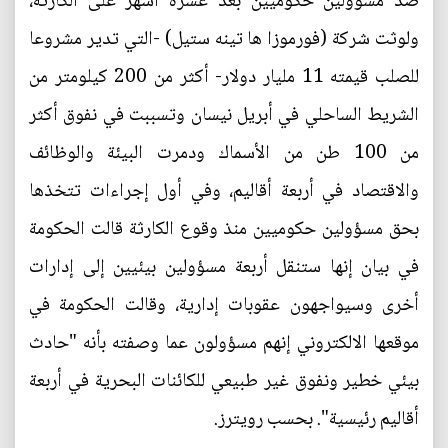
ضد مسؤولين حكوميين بعد عشرة أشهر على الكارثة،
ولوثت شركة (فورموزا ها تينه ستيل) -التي تدير مشروعا
للصلب قيمته 11 مليار دولار- أكثر من 200 كيلومتر من
الشريط الساحلي في أبريل نيسان وتسببت في نفوق أكثر
من 100 طن من الأسماك ودمرت البيئة والوظائف
والاقتصاد في أربعة أقاليم، وفي أول إجراءات تتخذها
بحق مسؤولين حكوميين منذ وقوع الكارثة قالت الحكومة
في بيان إنها ستنقل أربعة مسؤولين بيئيين إلى إدارات
أخرى وسيواجهون عقوبات إدارية، وقالت الحكومة في
موقعها الالكتروني إنهم مسؤولون عما وصفته بأنه "حادث
بيئي خطير ونفوق غير طبيعي للكائنات البحرية في أربعة
أقاليم رئيسية". بحسب رويترز.