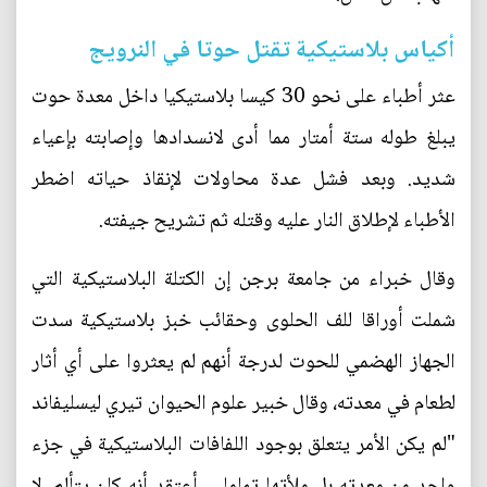
أكياس بلاستيكية تقتل حوتا في النرويج
عثر أطباء على نحو 30 كيسا بلاستيكيا داخل معدة حوت
يبلغ طوله ستة أمتار مما أدى لانسدادها وإصابته بإعياء
شديد. وبعد فشل عدة محاولات لإنقاذ حياته اضطر
الأطباء لإطلاق النار عليه وقتله ثم تشريح جيفته.
وقال خبراء من جامعة برجن إن الكتلة البلاستيكية التي
شملت أوراقا للف الحلوى وحقائب خبز بلاستيكية سدت
الجهاز الهضمي للحوت لدرجة أنهم لم يعثروا على أي أثار
لطعام في معدته، وقال خبير علوم الحيوان تيري ليسليفاند
"لم يكن الأمر يتعلق بوجود اللفافات البلاستيكية في جزء
واحد من معدته بل ملأتها تماما ... أعتقد أنه كان يتألم. لا