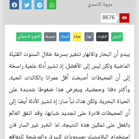
مروة الاسدي
8676
الارض
التلوث
أنهار
مياه
البحار
محيط
التنوع الاحيائي
يبدو أن البحار والانهار تتغير بسرعة خلال السنوت القليلة
الماضية ولكن ليس إلى الأفضل، إذ تشير أدلة علمية راسخة
إلى أن المحيطات أصبحت أقل عمرانا بالكائنات الحية،
وأكثر دفئا وحمضية، ويفرض هذا ضغوطا شديدة على
الحياة البحرية. ولكن هناك نبأ سار: إذ تشير الأدلة أيضا إلى
أن المحيطات قادرة على تجديد شبابها، وقد اتفق العالَم
بالفعل على تمكين هذه النتيجة، اما الخبر غير السار فان
استخدام البلاستيك بمستويات كبيرة، والمرشحة للتفاقم