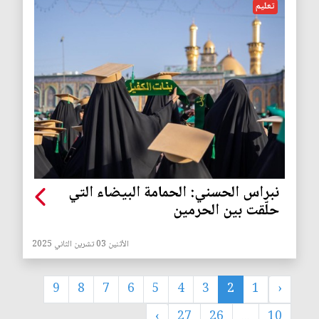
تعليم
نبراس الحسني: الحمامة البيضاء التي
حلّقت بين الحرمين
الأثنين 03 تشرين الثاني 2025
9
8
7
6
5
4
3
2
1
‹
›
27
26
...
10