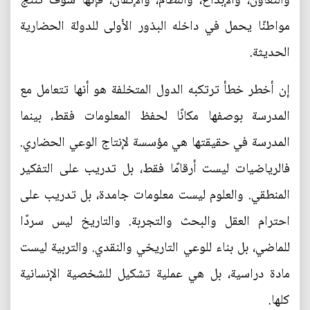
والتعاون، والإبداع، والنظام، والإتقان، فإنها سوف تنتج
مواطنًا يحمل في داخله البذور الأولى للدولة الحضارية
الحديثة.
إن أخطر خطأ ترتكبه الدول المتخلفة هو أنها تتعامل مع
المدرسة بوصفها مكانًا لحفظ المعلومات فقط، بينما
المدرسة في حقيقتها هي مؤسسة لإنتاج الوعي الحضاري.
فالرياضيات ليست أرقامًا فقط، بل تدريب على التفكير
المنطقي. والعلوم ليست معلومات جامدة، بل تدريب على
احترام العقل والبحث والتجربة. والتاريخ ليس سردًا
للماضي، بل بناء للوعي التاريخي والنقدي. والتربية ليست
مادة دراسية، بل هي عملية تشكيل للشخصية الإنسانية
كلها.