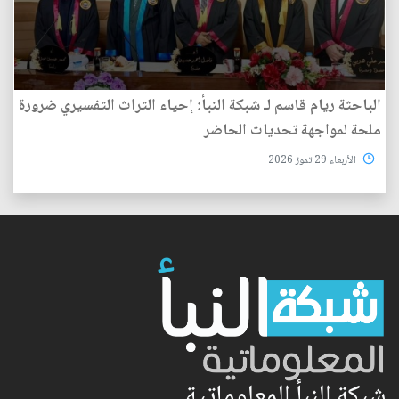
الباحثة ريام قاسم لـ شبكة النبأ: إحياء التراث التفسيري ضرورة
ملحة لمواجهة تحديات الحاضر
الأربعاء 29 تموز 2026
شبكة النبأ المعلوماتية