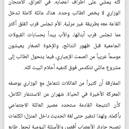
كله يمشي على أطراف أعصابه. في العراق، الامتحان
الوزاري لا يخص الطالب وحده. هناك عائلة كاملة تدخل
القاعة معه بطريقة غير مرئية. الأم تجلس قرب القلق أكثر
مما تجلس قرب أبنائها، والأب يبدأ بحسابات القبولات
الجامعية قبل ظهور النتائج، والإخوة الصغار يعيشون
موسماً غريباً من الصمت الإجباري، فيما يتحول الطالب إلى
مشروع عائلي تتكدس فوق كتفيه أحلام البيت كله.
المفارقة أن كثيراً من العائلات تتعامل مع الوزاري بوصفه
المعركة الأخيرة في الحياة. شهران من الاستنفار الكامل،
كأن النتيجة القادمة ستحدد مصير العائلة الاجتماعي
بأكمله. ولهذا تتغير حتى لغة الحديث داخل المنزل؛ الكلمات
تصبح حادة، الأعصاب أقصر، والأسئلة اليومية تحمل طابع