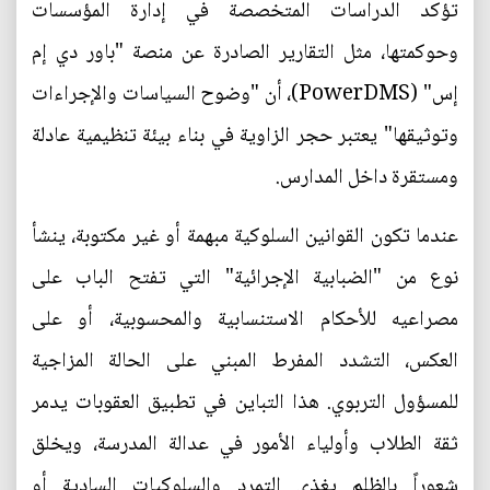
تؤكد الدراسات المتخصصة في إدارة المؤسسات
وحوكمتها، مثل التقارير الصادرة عن منصة "باور دي إم
إس" (PowerDMS)، أن "وضوح السياسات والإجراءات
وتوثيقها" يعتبر حجر الزاوية في بناء بيئة تنظيمية عادلة
ومستقرة داخل المدارس.
عندما تكون القوانين السلوكية مبهمة أو غير مكتوبة، ينشأ
نوع من "الضبابية الإجرائية" التي تفتح الباب على
مصراعيه للأحكام الاستنسابية والمحسوبية، أو على
العكس، التشدد المفرط المبني على الحالة المزاجية
للمسؤول التربوي. هذا التباين في تطبيق العقوبات يدمر
ثقة الطلاب وأولياء الأمور في عدالة المدرسة، ويخلق
شعوراً بالظلم يغذي التمرد والسلوكيات السادية أو