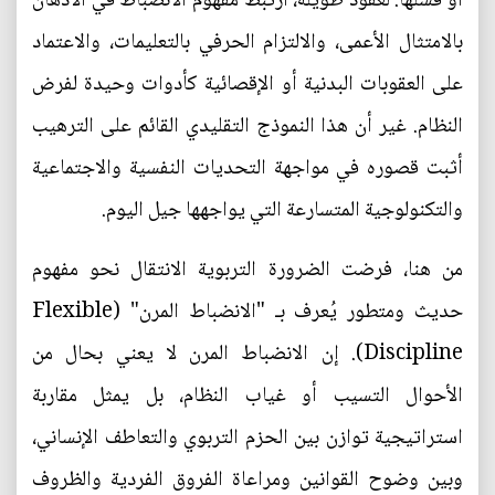
أو فشلها. لعقود طويلة، ارتبط مفهوم الانضباط في الأذهان
بالامتثال الأعمى، والالتزام الحرفي بالتعليمات، والاعتماد
على العقوبات البدنية أو الإقصائية كأدوات وحيدة لفرض
النظام. غير أن هذا النموذج التقليدي القائم على الترهيب
أثبت قصوره في مواجهة التحديات النفسية والاجتماعية
والتكنولوجية المتسارعة التي يواجهها جيل اليوم.
من هنا، فرضت الضرورة التربوية الانتقال نحو مفهوم
حديث ومتطور يُعرف بـ "الانضباط المرن" (Flexible
Discipline). إن الانضباط المرن لا يعني بحال من
الأحوال التسيب أو غياب النظام، بل يمثل مقاربة
استراتيجية توازن بين الحزم التربوي والتعاطف الإنساني،
وبين وضوح القوانين ومراعاة الفروق الفردية والظروف