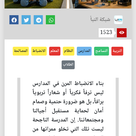
شبكة النبأ
1523
التربية
التسامح
المدارس
النظام
المعلم
الانضباط
المصالحة
الطلاب
بناء الانضباط المرن في المدارس
ليس ترفاً فكرياً أو شعاراً تربوياً
براقاً، بل هو ضرورة حتمية وصمام
أمان لحماية مستقبل أجيالنا
ومجتمعاتنا. إن المدرسة الناجحة
ليست تلك التي تخلو ممراتها من