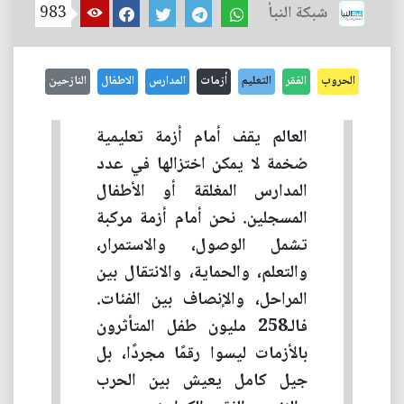
شبكة النبأ
983
الحروب
الفقر
التعليم
أزمات
المدارس
الاطفال
النازحين
العالم يقف أمام أزمة تعليمية
ضخمة لا يمكن اختزالها في عدد
المدارس المغلقة أو الأطفال
المسجلين. نحن أمام أزمة مركبة
تشمل الوصول، والاستمرار،
والتعلم، والحماية، والانتقال بين
المراحل، والإنصاف بين الفئات.
فالـ258 مليون طفل المتأثرون
بالأزمات ليسوا رقمًا مجردًا، بل
جيل كامل يعيش بين الحرب