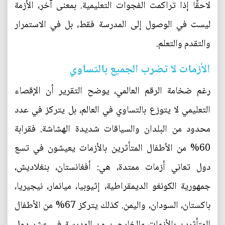
لاحقًا إذا تراكمت الفجوات التعليمية. بمعنى آخر، الأزمة
ليست في الوصول إلى المدرسة فقط، بل في الاستمرار
والتقدم والتعلم.
الأزمات لا تضرب الجميع بالتساوي
رغم ضخامة الرقم العالمي، يوضح التقرير أن الإقصاء
التعليمي لا يتوزع بالتساوي في العالم، بل يتركز في عدد
محدود من البلدان والسياقات شديدة الهشاشة. فقرابة
60% من الأطفال المتأثرين بالأزمات يعيشون في تسع
دول تعاني أزمات ممتدة، هي: أفغانستان، بنغلاديش،
جمهورية الكونغو الديمقراطية، إثيوبيا، ميانمار، نيجيريا،
باكستان، السودان، واليمن. كذلك يتركز 67% من الأطفال
المتأثرين بالأزمات والخارجين من المدرسة في عشر دول