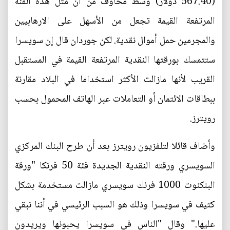
(567.40 دولار) وسط مخاوف من أن مثل هذه الفئة
المرتفعة القيمة تجعل من الأسهل على الارهابيين
والمجرمين حمل أموال نقدية. لكن جوردان قال إن سويسرا
ستتمسك بورقتها النقدية المرتفعة القيمة في المستقبل
القريب لأنها مازالت الأكثر استخداما في البلاد مقارنة
ببطاقات الائتمان أو التعاملات عبر الهاتف المحمول بحسب
رويترز.
وأضاف قائلا لتلفزيون رويترز بعد أن طرح البنك المركزي
السويسري ورقته النقدية الجديدة فئة 50 فرنكا "ورقة
البنكنوت 1000 فرنك سويسري مازالت مستخدمة بشكل
كثيف في سويسرا وذلك هو السبب الرئيسي في أننا نبقي
عليها." وقال "الناس في سويسرا يحبونها ويريدون