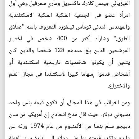
الفيزيائي جيمس كلارك ماكسويل وماري سمرفيل وهي أول
امرأة عضو في الجمعية الفلكية الملكية الاسكتلندية
والمهندس المدني توماس تيلفورد المعروف باسم ‬"عملاق
الطرق." وشارك أكثر من 400 شخص في اختيار
المرشحين الذين بلغ عددهم 128 شخصا والذين كان
يتعين أن يكونوا شخصيات تاريخية اسكتلندية أو
أشخاص قدموا إسهاما كبيرا لاسكتلندا في مجال العلم
والاختراع.
ومن الغرائب في هذا المجال، أن تكون قيمة بنس واحد
بمليوني دولار، حيث قال مدع اتحادي إن أمريكيا من سان
دييجو سلم بنسا من الألمنيوم من عام 1974 ورثه عن
والده وتقدر قيمته بمليوني دولار إلى إدارة سك العملة