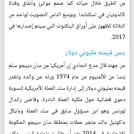
من الطرق خلال حياته كما صمم موانئ وأنفاق وقناة
كالدونيان في اسكتلندا. وبوسع الناس التصويت لواحد من
الثلاثة للظهور على أوراق البنكنوت التي سيتم إصدارها في
2017.
بنس قيمته مليوني دولار
من جهته قال مدع اتحادي إن أمريكيا من سان دييجو سلم
بنسا من الألمنيوم من عام 1974 ورثه عن والده وتقدر
قيمته بمليوني دولار إلى إدارة سك العملة الأمريكية لتسوية
دعوى قضائية حول ملكية العملة النادرة. وقاضى راندال
لورنس وهو ابن مسؤول سابق في سك العملة ومايكل
ماكونيل مالك متجر عملات بمنطقة سان دييجو الحكومة
الاتحادية في 2014 بعد أن طالبت بإعادة البنس. وكان