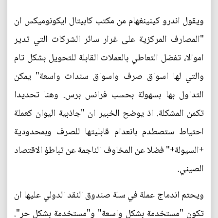
ويقول اندرو كينينغهام من مكتب كابيتال ايكونوميكس ان
"المصارف المركزية على غرار سائر الشركات التي تدير
اموالا، تفضل التعاطي بالعملات القابلة للتحويل بشكل تام
والتي لها اسواق صرف واسواق سندات واسعة" يمكن
التداول بها بسهولة بحسب فرانس برس. وهنا تحديدا
تكمن المشكلة. اذ يوضح الخبير ان "جاذبية اليوان كعملة
احتياط ستصطدم بانعدام قابليتها للصرف وبمحدودية
+السيولة+" فضلا عن المخاوف الناجمة عن تباطؤ الاقتصاد
الصيني.
ويحتم اندماج عملة في سلة صندوق النقد الدولي عليها ان
تكون "مستخدمة بشكل واسعة" و"مستخدمة بشكل حر".