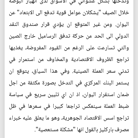
وتدخلها بشكل عشوائي في الاسواق لدى انهيار البوصة
خلال الصيف "يشكلان عوامل قوية تدفع الى الابتعاد" عن
اليوان. ومن غير المتوقع ان يؤدي قرار صندوق النقد
الدولي الى الحد من حركة تدفق الرساميل خارج الصين
والتي تسارعت على الرغم من القيود المفروضة، يغذيها
تراجع الظروف الاقتصادية والمخاوف من استمرار في
تدني سعر العملة الصينية. وفي هذا السياق، يتوقع ان
يستمر البنك المركزي في التدخل بصورة مكثفة من اجل
ضمان استقرار اليوان، اذ ان اي تليين سريع في سياسة
ضبط العملة سينعكس تراجعا كبيرا في سعرها في ظل
تراجع اسس الاقتصاد الجوهرية، وهو ما يعلق عليه خبراء
مصرف باركليز بالقول انها "مشكلة مستعصية".