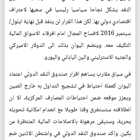
النقد يشكل نجاحا سياسيا رئيسيا في سعيها لاعتراف
اقتصادي دولي بها. لكن هذا القرار لن ينفذ قبل نهاية ايلول/
سبتمبر 2016 لافساح المجال امام افرقاء الاسواق المالية
التكيف معه. وينضم اليوان بذلك الى الدولار الاميركي
والجنيه الاسترليني والين الياباني واليورو.
في سياق مقارب يساهم اقرار صندوق النقد الدولي اعتماد
اليوان كعملة احتياط في تشجيع التداول به خارج الصين
ويعزز موقعه ضمن احتياطات المصارف المركزية، الا ان
انطلاقته ستستغرق وقتا طويلا مع انعدام امكانية تحويله
بحرية، وستبقى مرهونة بالاصلاحات المالية المنتظرة من
بكين. واكد صندوق النقد الدولي في واشنطن الاثنين ضم