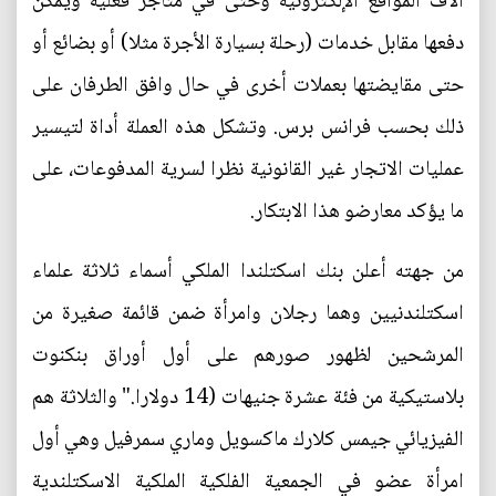
آلاف المواقع الإلكترونية وحتى في متاجر فعلية ويمكن
دفعها مقابل خدمات (رحلة بسيارة الأجرة مثلا) أو بضائع أو
حتى مقايضتها بعملات أخرى في حال وافق الطرفان على
ذلك بحسب فرانس برس. وتشكل هذه العملة أداة لتيسير
عمليات الاتجار غير القانونية نظرا لسرية المدفوعات، على
ما يؤكد معارضو هذا الابتكار.
من جهته أعلن بنك اسكتلندا الملكي أسماء ثلاثة علماء
اسكتلندنيين وهما رجلان وامرأة ضمن قائمة صغيرة من
المرشحين لظهور صورهم على أول أوراق بنكنوت
بلاستيكية من فئة عشرة جنيهات ‬(14 دولارا." والثلاثة هم
الفيزيائي جيمس كلارك ماكسويل وماري سمرفيل وهي أول
امرأة عضو في الجمعية الفلكية الملكية الاسكتلندية