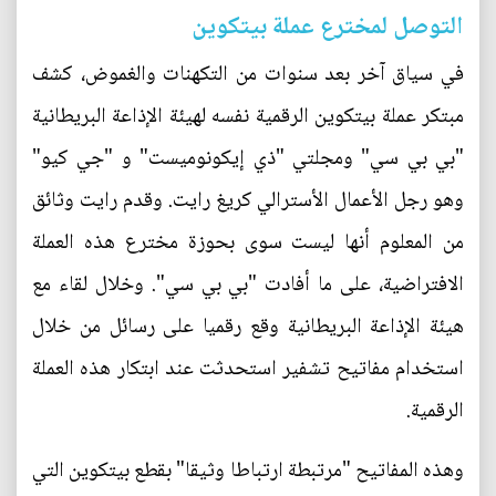
التوصل لمخترع عملة بيتكوين
في سياق آخر بعد سنوات من التكهنات والغموض، كشف
مبتكر عملة بيتكوين الرقمية نفسه لهيئة الإذاعة البريطانية
"بي بي سي" ومجلتي "ذي إيكونوميست" و "جي كيو"
وهو رجل الأعمال الأسترالي كريغ رايت. وقدم رايت وثائق
من المعلوم أنها ليست سوى بحوزة مخترع هذه العملة
الافتراضية، على ما أفادت "بي بي سي". وخلال لقاء مع
هيئة الإذاعة البريطانية وقع رقميا على رسائل من خلال
استخدام مفاتيح تشفير استحدثت عند ابتكار هذه العملة
الرقمية.
وهذه المفاتيح "مرتبطة ارتباطا وثيقا" بقطع بيتكوين التي