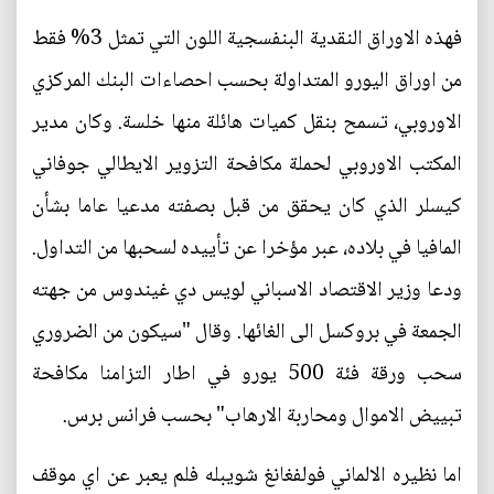
فهذه الاوراق النقدية البنفسجية اللون التي تمثل 3% فقط
من اوراق اليورو المتداولة بحسب احصاءات البنك المركزي
الاوروبي، تسمح بنقل كميات هائلة منها خلسة. وكان مدير
المكتب الاوروبي لحملة مكافحة التزوير الايطالي جوفاني
كيسلر الذي كان يحقق من قبل بصفته مدعيا عاما بشأن
المافيا في بلاده، عبر مؤخرا عن تأييده لسحبها من التداول.
ودعا وزير الاقتصاد الاسباني لويس دي غيندوس من جهته
الجمعة في بروكسل الى الغائها. وقال "سيكون من الضروري
سحب ورقة فئة 500 يورو في اطار التزامنا مكافحة
تبييض الاموال ومحاربة الارهاب" بحسب فرانس برس.
اما نظيره الالماني فولفغانغ شويبله فلم يعبر عن اي موقف