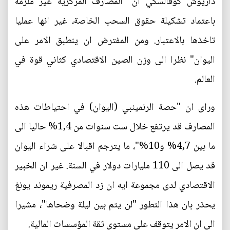
داريوش كوفالسكي ان "المصارف المركزية غير ملزمة
باعتماد تشكيلة حقوق السحب الخاصة، غير انها عمليا
تاخذها بالاعتبار. ومن المفترض ان ينطبق الامر على
اليوان" نظرا الى وزن الصين الاقتصادي كثاني قوة في
العالم.
وراى ان "حصة الرنمينبي (اليوان) في احتياطات هذه
المصارف قد يرتفع خلال ست سنوات من 1,4% حاليا الى
ما بين 4,7% و10%"، ما يترجم اقبالا على شراء اليوان
قد يصل الى 110 مليارات دولار في السنة. غير ان الخبير
الاقتصادي لدى مجموعة ايه ان زد المصرفية ريموند يونغ
يحذر بان هذا التطور "لن يتم بين ليلة وضحاها"، مشيرا
الى ان الامر يتوقف على مستوى ثقة المؤسسات المالية.