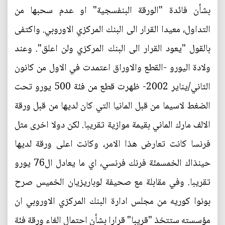
بشأن فائدة "الورقة البنفسجية" او عدم سحبها من
التداول، معيدا القرار الى البنك المركزي الاوروبي. واكتفى
بالقول "يعود القرار الى البنك المركزي ولن اعلق". وعند
ولادة اليورو -القطع والاوراق اعتمدت في الاول من كانون
الثاني/يناير 2002- ظهرت قطع من فئة 500 يورو تحت
الضغط لاسيما من قبل المانيا التي كان لديها من قبل ورقة
الالف مارك الماني بقيمة موازية تقريبا. لكن دولا اخرى مثل
فرنسا كانت تعارض هذا الامر، وكانت اعلى ورقة لديها
حينذاك الخمسمئة فرنك فرنسي، اي ما يعادل ال76 يورو
تقريبا. وفي مقابلة مع صحيفة لوباريزيان الخميس صرح
بونوا كوريه من مجلس ادارة البنك المركزي الاوروبي ان
مؤسسته ستتخذ "قريبا" قرارا بشأن احتمال الغاء ورقة فئة