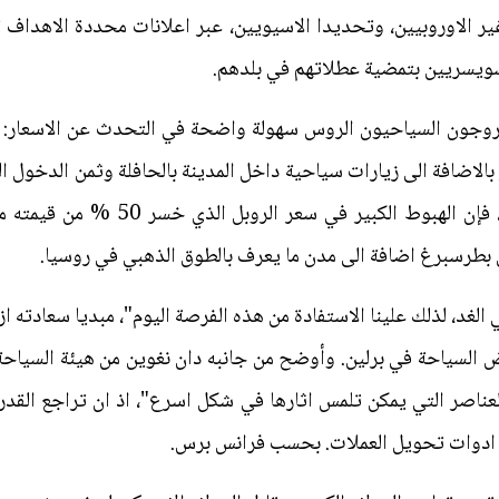
ير الاوروبيين، وتحديدا الاسيويين، عبر اعلانات محددة الاهداف ت
لسويسريين بتمضية عطلاتهم في بلدهم.
الاضافة الى زيارات سياحية داخل المدينة بالحافلة وثمن الدخول ا
بطرسبرغ اضافة الى مدن ما يعرف بالطوق الذهبي في روسيا.
الغد، لذلك علينا الاستفادة من هذه الفرصة اليوم"، مبديا سعادته ازا
لسياحة في برلين. وأوضح من جانبه دان نغوين من هيئة السياحة 
لعناصر التي يمكن تلمس اثارها في شكل اسرع"، اذ ان تراجع القدرة
 ادوات تحويل العملات. بحسب فرانس برس.