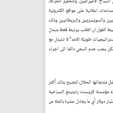
 السياح الاميركيين. ولتحفيز الحركة،
حات اعلانية على مواقع الكترونية
ركيين والسويسريين والبريطانيين وذلك
سيط القول ان الطلب يرتبط فقط بتبدل
تراتيجيات طويلة الامد" لا تتبدل مع
كن يجب عدم السعي دائما الى اجراء
منتجاتها الحلال، لتصبح بذلك أكثر
اته مؤسسة كريسنت رايتينج السياحية
 ماستر كارد. وأظهرت دراسة في العام الماضي أن نحو 108 ملايين مسافر مسلم أنفقوا نحو 145 مليار دولار أي ما يعادل عشرة بالمئة من