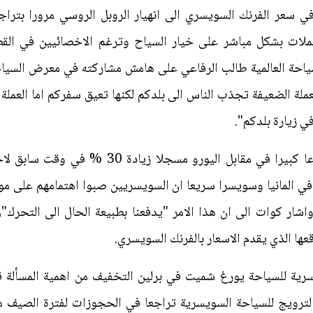
في سعر الفرنك السويسري الى انهيار الروبل الروسي مرورا بتراج
عملات بشكل مباشر على خيار السياح وترغم الاخصائيين في القط
لسياحة العالمية طالب الرفاعي على هامش مشاركته في معرض السياحة 
عملة الضعيفة تجذب الناس الى بلدكم لكنها تعيق سفركم اما العملة
ي زيارة بلدكم".
وعندما حقق الفرنك السويسري ارتفاعا كبيرا في م
ي المانيا وسويسرا سريعا ان السويسريين صبوا اهتمامهم على مواقع
واشار كوات الى ان هذا الامر "يدفعنا بطبيعة الحال الى التحرك
ا الذي يقدم الاسعار بالفرنك السويسري.
سرية للسياحة يورغ شميت في برلين التخفيف من اهمية المسألة قا
بالترويج للسياحة السويسرية تراجعا في الحجوزات لفترة الصيف من