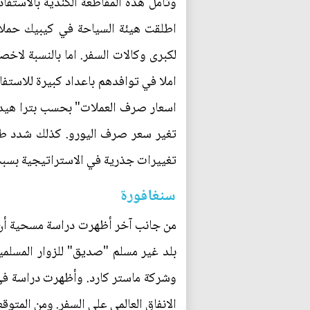
وتأمل هذه المقاطعة الكندية بالاستفاد
اطلقت هيئة السياحة في كيبيك حملا
لكبرى وكالات السفر. اما بالنسبة لاخص
املا في توافدهم باعداد كبيرة للاستف
اسعار صرف العملات" بحسب بترا هيدورف
تغير سعر صرف اليورو. كذلك شدد طال
تغييرات جذرية في الاستراتيجية بسبب 
سنغافورة
من جانب آخر أظهرت دراسة مسحية أن 
بلد غير مسلم "صديق" للزوار المسلمي
الانفاق العالمي على السفر. ومن المتوقع ارتفاع هذا الرقم إل