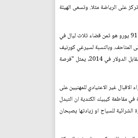
ركز على الرياضة مثلا. وتسعى الهيئة
وخلافا لزملائهم في سويسرا، يجد المروجون السياحيون الروس سهولة واضحة في التحدث عن الاسعار: 91 يورو هو ثمن قضاء ثلاث ليال في
لى المتاحف. وبالنسبة لسيرغي كورنيف
من الوكالة الفدرالية للسياحة الروسية، فإن الهبوط الكبير في سعر الروبل الذي خسر 50 % من قيمته مقابل الدولار في 2014، يمثل "فرصة
ء الاقبال غير الاعتيادي للمهنيين على
في مقاطعة كيبيك الكندية ان التبدل
 الشرائية للسياح او زيادتها يصبحان