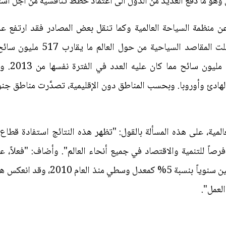
وهو ما دفع العديد من الدول الى اعتماد خطط تنافسية من اجل اس
النصف الأول من العام 2014 واستق
وحزيران/يو
الهادئ وأوروبا. وبحسب المناطق دون الإقليمية، تصدَّرت مناطق جنو
المية، على هذه المسألة بالقول: "تظهر هذه النتائج استفادة قطاع
رصاً للتنمية والاقتصاد في جميع أنحاء العالم". وأضاف: "فعلاً،
والاقتصادية، ارتفع عدد السيّاح الدولي
لعمل".