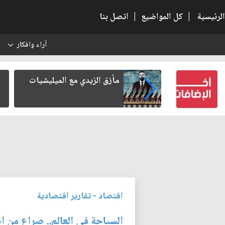
الرئيسية
|
كل المواضيع
|
اتصل بنا
آراء وافكار
س
ن من الخطابات
مأزق الزيدي مع الميليشيات
لعمل العسكري
اقتصاد
-
تقارير اقتصادية
السياحة في العالم.. صراع من