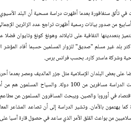
 في تألق سنغافورة بعدما أظهرت دراسة مسحية أن البلد الآسيو
سابيع من صدور بيانات رسمية أظهرت تراجع عدد الزائرين الإجمالي ل
التي تتميز بتعدديتها الثقافية على تايلاند وهونغ كونغ وتايوان فض
كثر بلد غير مسلم "صديق" للزوار المسلمين حسبما أفاد المؤشر ال
احية وشركة ماستر كارد. بحسب فرانس برس.
ا على بعض البلدان الإسلامية مثل جزر المالديف ومصر بعدما أحرز
مع العائلات والأمان والخدمات. وشملت الدراسة مسافرين من 100 
اقتصاد في أوروبا والصين. ويبحث المسافرون المسلمون عن مطاعم 
ما يهتمون بالأمان. وتشير الدراسة إلى أن تصاعد المشاعر المعا
سلاميين من بواعث القلق الأمر الذي ساعد في حصول قارة آسيا على