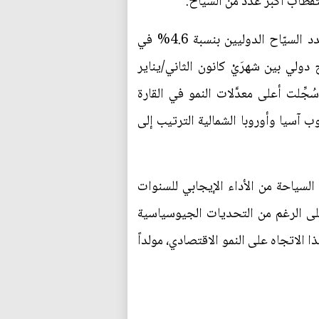
تقطاب اكبر عدد من السياح.
وبحسب الإحصائيات السابقة الصادر عن منظمة السياحة العالمية وكما تنقل بعض المصادر فقد ارتفع عدد السيّاح الدوليين بنسبة 4.6% في
بلت المقاصد السياحية من حول العالم ما يقارب 517 مليون سائح دولي بين شهرَيْ كانون الثاني/يناير
نيو 2014، أي أكثر بـ22 مليون سائح مما كان عليه العدد في الفترة نفسها من 2013. وسُجِّلت أعلى معدَّلات النمو في القارة
ب آسيا وأوروبا الشمالية الترتيب إلى
 السياحة من الأداء الإيجابي للسنوات
 على الرغم من التحديات الجيوسياسية
ين سنوياً بنسبة 5% كمعدل وسطي منذ العام 2010، وقد انعكس هذا الاتجاه على النمو الاقتصادي، مولداً