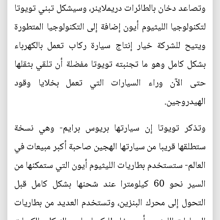
وتصاعد دخان بالطائرات دريملاينر، وسيشكل تبني تويوتا
لتكنولوجيا الليثيوم أيون إضافة إلى التكنولوجيا المتطورة
ويتيح للشركة خيار إنتاج سيارة ركاب تعمل بالكهرباء
بشكل كامل وهو ما تجنبته تويوتا مفضلة أن تلقي بثقلها
حتى الآن وراء السيارات التي تعمل بخلايا وقود
الهيدروجين.
وتذكر تويوتا إن سيارتها بريوس برايم- وهي نسخة
ستطلقها قريبا من سيارتها الهجين صاحبة أكبر مبيعات في
العالم- ستستخدم بطاريات الليثيوم أيون التي ستمكنها من
السير نحو 60 كيلومترا عند شحنها بشكل كامل قبل
التحول إلى محرك البنزين، وتستخدم العديد من بطاريات