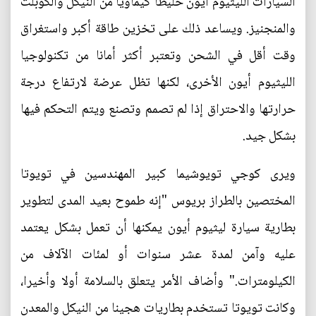
السيارات الليثيوم أيون خليطا كيماويا من النيكل والكوبلت
والمنجنيز. ويساعد ذلك على تخزين طاقة أكبر واستغراق
وقت أقل في الشحن وتعتبر أكثر أمانا من تكنولوجيا
الليثيوم أيون الأخرى، لكنها تظل عرضة لارتفاع درجة
حرارتها والاحتراق إذا لم تصمم وتصنع ويتم التحكم فيها
بشكل جيد.
ويرى كوجي تويوشيما كبير المهندسين في تويوتا
المختصين بالطراز بريوس "إنه طموح بعيد المدى لتطوير
بطارية سيارة ليثيوم أيون يمكنها أن تعمل بشكل يعتمد
عليه وآمن لمدة عشر سنوات أو لمئات الآلاف من
الكيلومترات." وأضاف الأمر يتعلق بالسلامة أولا وأخيرا،
وكانت تويوتا تستخدم بطاريات هجينا من النيكل والمعدن