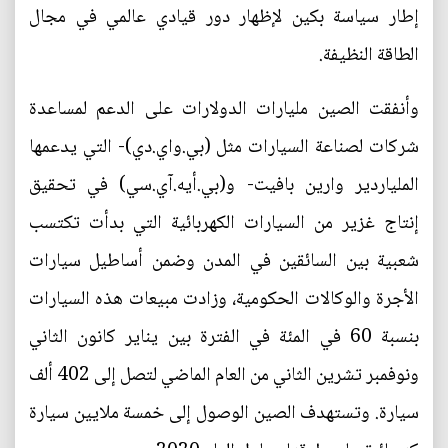
إطار سياسة بكين لإظهار دور قيادي عالمي في مجال
الطاقة النظيفة.
وأنفقت الصين مليارات الدولارات على الدعم لمساعدة
شركات لصناعة السيارات مثل (بي.واي.دي)- التي يدعمها
الملياردير وارين بافيت- و(بي.أيه.آي.سي) في تحقيق
إنتاج غزير من السيارات الكهربائية التي بدأت تكتسب
شعبية بين السائقين في المدن وضمن أساطيل سيارات
الأجرة والوكالات الحكومية، وزادت مبيعات هذه السيارات
بنسبة 60 في المئة في الفترة بين يناير كانون الثاني
ونوفمبر تشرين الثاني من العام الماضي لتصل إلى 402 ألف
سيارة. وتستهدف الصين الوصول إلى خمسة ملايين سيارة