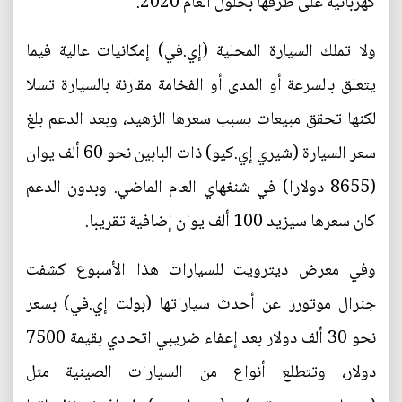
كهربائية على طرقها بحلول العام 2020.
ولا تملك السيارة المحلية (إي.في) إمكانيات عالية فيما
يتعلق بالسرعة أو المدى أو الفخامة مقارنة بالسيارة تسلا
لكنها تحقق مبيعات بسبب سعرها الزهيد، وبعد الدعم بلغ
سعر السيارة (شيري إي.كيو) ذات البابين نحو 60 ألف يوان
(8655 دولارا) في شنغهاي العام الماضي. وبدون الدعم
كان سعرها سيزيد 100 ألف يوان إضافية تقريبا.
وفي معرض ديترويت للسيارات هذا الأسبوع كشفت
جنرال موتورز عن أحدث سياراتها (بولت إي.في) بسعر
نحو 30 ألف دولار بعد إعفاء ضريبي اتحادي بقيمة 7500
دولار، وتتطلع أنواع من السيارات الصينية مثل