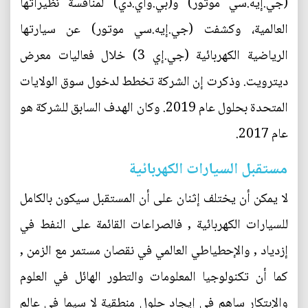
(جي.إيه.سي موتور) و(بي.واي.دي) لمنافسة نظيراتها
العالمية، وكشفت (جي.إيه.سي موتور) عن سيارتها
الرياضية الكهربائية (جي.إي 3) خلال فعاليات معرض
ديترويت. وذكرت إن الشركة تخطط لدخول سوق الولايات
المتحدة بحلول عام 2019. وكان الهدف السابق للشركة هو
عام 2017.
مستقبل السيارات الكهربائية
لا يمكن أن يختلف إثنان على أن المستقبل سيكون بالكامل
للسيارات الكهربائية , فالصراعات القائمة على النفط في
إزدياد , والإحطياطي العالمي في نقصان مستمر مع الزمن ,
كما أن تكنولوجيا المعلومات والتطور الهائل في العلوم
والإبتكار ساهم في إيجاد حلول منطقية لا سيما في عالم