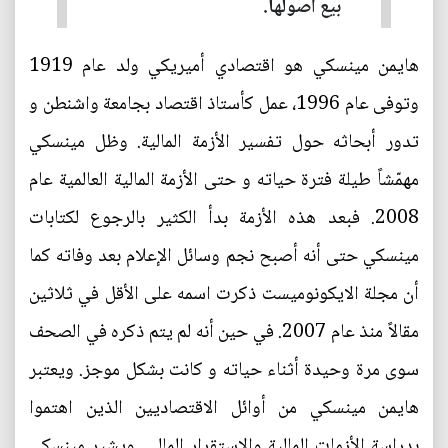
بيع أصولها.
هايمن مينسكي هو اقتصادي أميريكي ولد عام 1919
وتوفى عام 1996، عمل كأستاذ اقتصاد بجامعة واشنطن و
تدور أبحاثه حول تفسير الأزمة المالية. وظل مينسكي
مهمّشاً طيلة فترة حياته و حتى الأزمة المالية العالمية عام
2008. فبعد هذه الأزمة بدأ الكثير بالرجوع لكتابات
مينسكي حتى أنه أصبح نجم وسائل الإعلام بعد وفاته كما
أن مجلة الايكونوميست ذكرت اسمه على الأقل في ثلاثين
مقالاً منذ عام 2007. في حين أنه لم يتم ذكره في الصحف
سوى مرة وحيدة أثناء حياته و كانت بشكل موجز. ويعتبر
هايمن مينسكي من أوائل الاقتصاديين الذين اهتموا
بدراسة الأزمات المالية والاستقرار المالي. ويشير مينسكي