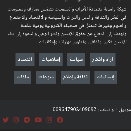
شبكة واسعة متعددة الأبواب والصفحات تتضمن معارف ومعلومات
في الفكر والثقافة والدين والتراث والسياسة والاقتصاد والاجتماع
والعلوم وغيرها، تتمثل في صحيفة الكترونية يومية شاملة..
وتهدف إلى الدفاع عن حقوق الإنسان ونشر الوعي والدعوة إلى بناء
الإنسان فكريا وثقافيا، وتطوير مهاراته وإمكانياته
آراء وافكار
سياسة
إسلاميات
اقتصاد
إنسانيات
ثقافة وإعلام
منوعات
ملفات
موبايل + واتساب : 009647902409092