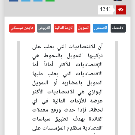
4241
الاقتصاد
الاستقرار
التمويل
الازمة المالية
القروض
هايمن مينسكي
أن الاقتصاديات التي يغلب على
تركيبها التمويل بالتحوط هي
الإقتصاديات الأكثر أماناً أما
الاقتصاديات التي يغلب عليها
التمويل بالمضاربة أو التمويل
البونزي هي الاقتصاديات الأكثر
عرضة للأزمات المالية في اي
لحظة، فإذا حدث ورفع معدلات
الفائدة بهدف تطبيق سياسات
اقتصادية ستُقدِم المؤسسات على