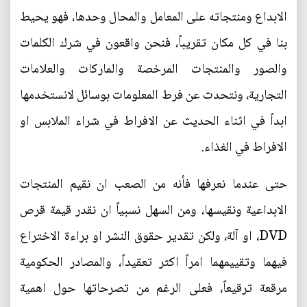
الابداع ومنتجاته على المعامل والمحال وحدها، فهو يحيط
بنا في كل مكان تقريباً، فنحن واقعون في شرك الكلمات
والصور والمنتجات المرخصة والماركات والعلامات
التجارية، ونتحدث عن فرط المعلومات بوسائل لانستخدمها
ابداً في اثناء الحديث عن الافراط في شراء الملابس او
الافراط في الغذاء.
حتى عندما نعرفها فأنه من الصعب ان نقيم المنتجات
الابداعية ونقيسها، ومن السهل نسبياً ان نقدر قيمة قرص
DVD، او آلة، ولكن تقدير حقوق النشر او براءة الاختراع
فيهما وتقييمهما امراً اكثر تعقيداً، والمصادر الحكومية
مرقعة ترقيعاً، فعلى الرغم من تصرحاتها حول اهمية