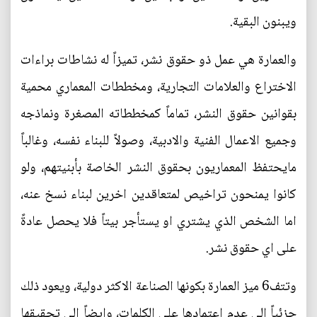
ويبنون البقية.
والعمارة هي عمل ذو حقوق نشر، تميزاً له نشاطات براءات
الاختراع والعلامات التجارية، ومخططات المعماري محمية
بقوانين حقوق النشر، تماماً كمخططاته المصغرة ونماذجه
وجميع الاعمال الفنية والادبية، وصولاً للبناء نفسه، وغالباً
مايحتفظ المعماريون بحقوق النشر الخاصة بأبنيتهم، ولو
كانوا يمنحون تراخيص لمتعاقدين اخرين لبناء نسخ عنه،
اما الشخص الذي يشتري او يستأجر بيتاً فلا يحصل عادةً
على اي حقوق نشر.
وتتف6 ميز العمارة بكونها الصناعة الاكثر دولية، ويعود ذلك
جزئياً الى عدم اعتمادها على الكلمات، وايضاً الى تحقيقها