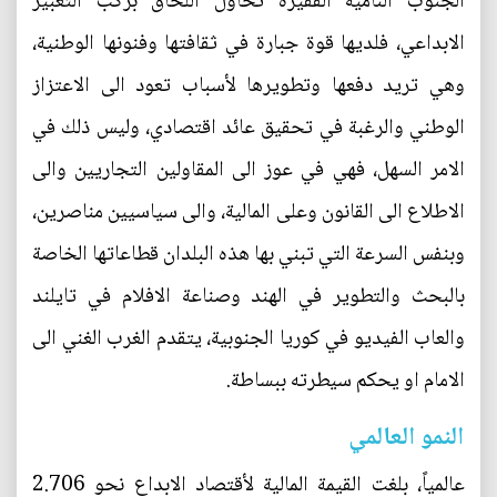
الجنوب النامية الفقيرة تحاول اللحاق بركب التعبير
الابداعي، فلديها قوة جبارة في ثقافتها وفنونها الوطنية،
وهي تريد دفعها وتطويرها لأسباب تعود الى الاعتزاز
الوطني والرغبة في تحقيق عائد اقتصادي، وليس ذلك في
الامر السهل، فهي في عوز الى المقاولين التجاريين والى
الاطلاع الى القانون وعلى المالية، والى سياسيين مناصرين،
وبنفس السرعة التي تبني بها هذه البلدان قطاعاتها الخاصة
بالبحث والتطوير في الهند وصناعة الافلام في تايلند
والعاب الفيديو في كوريا الجنوبية، يتقدم الغرب الغني الى
الامام او يحكم سيطرته ببساطة.
النمو العالمي
عالمياً، بلغت القيمة المالية لأقتصاد الابداع نحو 2.706