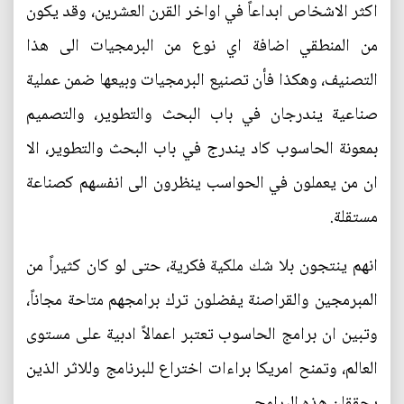
اكثر الاشخاص ابداعاً في اواخر القرن العشرين، وقد يكون
من المنطقي اضافة اي نوع من البرمجيات الى هذا
التصنيف، وهكذا فأن تصنيع البرمجيات وبيعها ضمن عملية
صناعية يندرجان في باب البحث والتطوير، والتصميم
بمعونة الحاسوب كاد يندرج في باب البحث والتطوير، الا
ان من يعملون في الحواسب ينظرون الى انفسهم كصناعة
مستقلة.
انهم ينتجون بلا شك ملكية فكرية، حتى لو كان كثيراً من
المبرمجين والقراصنة يفضلون ترك برامجهم متاحة مجاناً،
وتبين ان برامج الحاسوب تعتبر اعمالاً ادبية على مستوى
العالم، وتمنح امريكا براءات اختراع للبرنامج وللاثر الذين
يحققان هذه البرامج .