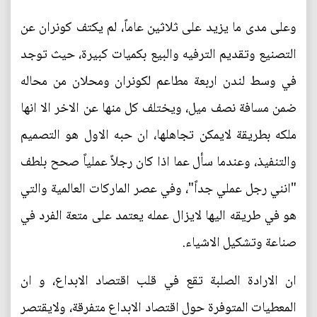
وعلى مدى ما يزيد على ثلاثين عاماً، لم يكتف كونران عن
التصنيع وتقديم الترفيه والبيع بكميات كبيرة، حيث توجد
في وسط لندن اربعة مطاعم لكونران ومحلان من محاله
ضمن مسافة نصف ميل، ويختلف كل منها عن الاخر الا انها
ملكه بطريقة لايمكن تجاهلها، ان حبه الاول هو التصميم
والتنفيذ، وعندما سأل عما اذا كان رجلاً عملياً صحح بلطف
"انني رجل عملي جداً"، وفي عصر الماركات العالمية والتي
هو في طريقه اليها لايزال عمله يعتمد على متعة الفرد في
صناعة وتشكيل الاشياء.
ان الارادة الصلبة تقع في قلب اقتصاد الابداع، و ان
المعطيات المتوفرة حول اقتصاد الابداع متفرقة، ولايقتصر