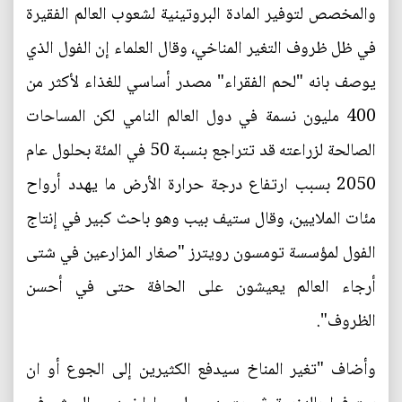
والمخصص لتوفير المادة البروتينية لشعوب العالم الفقيرة
في ظل ظروف التغير المناخي، وقال العلماء إن الفول الذي
يوصف بانه "لحم الفقراء" مصدر أساسي للغذاء لأكثر من
400 مليون نسمة في دول العالم النامي لكن المساحات
الصالحة لزراعته قد تتراجع بنسبة 50 في المئة بحلول عام
2050 بسبب ارتفاع درجة حرارة الأرض ما يهدد أرواح
مئات الملايين، وقال ستيف بيب وهو باحث كبير في إنتاج
الفول لمؤسسة تومسون رويترز "صغار المزارعين في شتى
أرجاء العالم يعيشون على الحافة حتى في أحسن
الظروف".
وأضاف "تغير المناخ سيدفع الكثيرين إلى الجوع أو ان