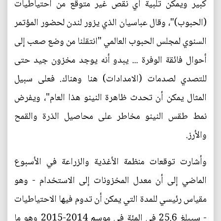
كبير ويمكن تلبية أي نقص غير متوقع من احتياطيات
(الحبوب)"، وقال عباسيان الذي يزور لندن لحضور المؤتمر
السنوي لمجلس الحبوب العالمي "انتقلنا من وضع صعب إلى
أحوال فائقة الوفرة ... يبدو أنه يوجد مخزون جيد حتى
للتصدي لصدمات (الامدادات) هنا وهناك. فعلى سبيل
المثال يمكن أن تحدث ظاهرة النينو هذا العام"، ويفرض
نمط طقس النينو مخاطر على محاصيل الذرة والقمح
والأرز.
وأشارت توقعات منظمة الأغذية والزراعة في الأسبوع
الماضي إلى أن معدل المخزونات إلى الاستخدام - وهو
مقياس رئيسي للمدة التي يمكن أن تدوم فيها الاحتياطيات
- سيبلغ 25.6 في المئة في موسم 2014-2015 وهو ما