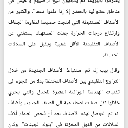
يعترفوا بالهزيمة ثم يتجهون لبيع اراضيهم والعيش في
مناطق عشوائية بالحضر إلا إذا تلقوا دعما"، والكثير من
الأصناف المستنبطة التي انتجت خصيصا لمقاومة الجفاف
وارتفاع درجات الحرارة جعلت المستهلك يستغني عن
الأصناف التقليدية الأقل شعبية ويقبل على السلالات
الحديثة.
وقال بيب إنه تم استنباط الأصناف الجديدة من خلال
التزاوج التقليدي بين الأصناف المختلفة بدلا من اللجوء الى
تقنيات الهندسة الوراثية المثيرة للجدل والتي يجري
خلالها نقل صفات اصطناعية الى الصنف الجديد، وأضاف
انه تم التوصل لهذه الأصناف بعد أن فحص العلماء آلاف
السلالات من الفول المخزنة في "بنوك الجينات". وكان