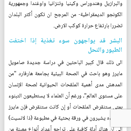
والبرازيل وهندوراس وكينيا وتنزانيا واوغندا وجمهورية
الكونجو الديمقراطية- من المرجح ان تكون أكثر البلدان
تضررا بارتفاع حرارة كوكب الارض.
البشر قد يواجهون سوء تغذية إذا اختفت
الطيور والنحل
الى ذلك قال كبير الباحثين في دراسة جديدة صامويل
مايرز وهو باحث في الصحة البيئية بجامعة هارفارد "من
المدهش مدى أهمية الملقحات الحيوانية لصحة الإنسان
على مستوى العالم"، ورغم أن العلماء لا يستطيعون التبنوء
بمتى ستنقرض الملقحات أو إن كانت ستنقرض فإن مايرز
وزملاءه يشيرون في ورقة بحثية في مطبوعة (ذا لانسيت)
إلى أن هناك أدلة كافية على تراجع أعداد أنواع معينة من