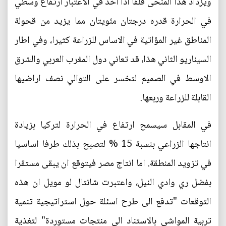
ويزداد هذا المنحى قلقا اذا اخذ في الاعتبار ارتفاع وسطي
في الحرارة قدره درجتان مئويتان مما يزيد من قحولة
المناطق غير المؤاتية في الاساس للزراعة كثيرا، وفي اطار
السيناريو الثاني هذا، قد تعاني دول المغرب العربي والشرق
الاوسط في الصميم لتخسر على التوالي نصف اراضيها
القابلة للزراعة وربعها.
في المقابل سيسمح ارتفاع في الحرارة لتركيا بزيادة
انتاجها الزراعي بنسبة 15 % لتصبح بذلك طرفا اساسيا
في تزويد المنطقة. اما انتاج مصر فيتوقع ان يبقى مستقرا
بفضل ري وادي النيل، واعتبرت شانتال لو مويل ان هذه
التوقعات "تدفع الى طرح اسئلة حول استراتيجية تنمية
تربية المواشي بالاستناد الى منتجات مستوردة" لتغذية