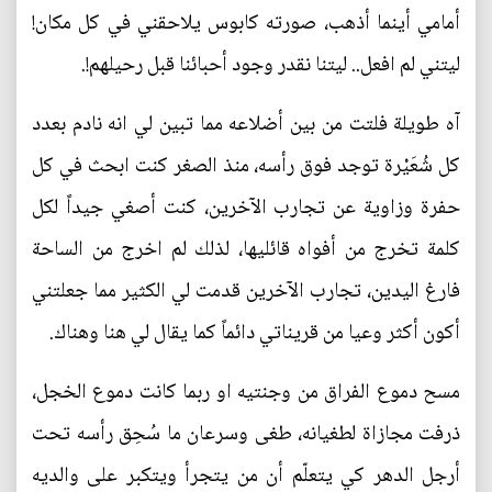
أمامي أينما أذهب، صورته كابوس يلاحقني في كل مكان!
ليتني لم افعل.. ليتنا نقدر وجود أحبائنا قبل رحيلهم!.
آه طويلة فلتت من بين أضلاعه مما تبين لي انه نادم بعدد
كل شُعَيْرة توجد فوق رأسه، منذ الصغر كنت ابحث في كل
حفرة وزاوية عن تجارب الآخرين، كنت أصغي جيداً لكل
كلمة تخرج من أفواه قائليها، لذلك لم اخرج من الساحة
فارغ اليدين، تجارب الآخرين قدمت لي الكثير مما جعلتني
أكون أكثر وعيا من قريناتي دائماً كما يقال لي هنا وهناك.
مسح دموع الفراق من وجنتيه او ربما كانت دموع الخجل،
ذرفت مجازاة لطغيانه، طغى وسرعان ما سُحِق رأسه تحت
أرجل الدهر كي يتعلّم أن من يتجرأ ويتكبر على والديه