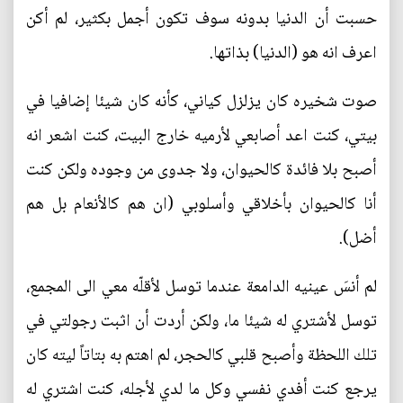
حسبت أن الدنيا بدونه سوف تكون أجمل بكثير، لم أكن
اعرف انه هو (الدنيا) بذاتها.
صوت شخيره كان يزلزل كياني، كأنه كان شيئا إضافيا في
بيتي، كنت اعد أصابعي لأرميه خارج البيت، كنت اشعر انه
أصبح بلا فائدة كالحيوان، ولا جدوى من وجوده ولكن كنت
أنا كالحيوان بأخلاقي وأسلوبي (ان هم كالأنعام بل هم
أضل).
لم أنسَ عينيه الدامعة عندما توسل لأقلّه معي الى المجمع،
توسل لأشتري له شيئا ما، ولكن أردت أن اثبت رجولتي في
تلك اللحظة وأصبح قلبي كالحجر، لم اهتم به بتاتاً ليته كان
يرجع كنت أفدي نفسي وكل ما لدي لأجله، كنت اشتري له