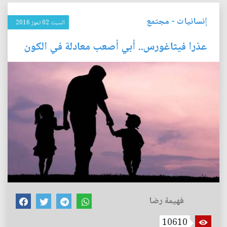
إنسانيات
-
مجتمع
السبت 02 تموز 2016
عذرا فيثاغورس.. أبي أصعب معادلة في الكون
فهيمة رضا
10610