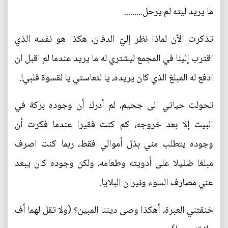
ما يريد ليته لم يرحل.........
تذكرت الآن لماذا نظر إليّ الدفان، هكذا هو نفسه الذي
اقترب إلينا في المجمع ليشتري له ما يريد عندما لم اقبل ان
ادفع له المبلغ الذي كان يريده، يا لتعاستي يا لقسوة قلبي!.
تحولت حياتي الى جحيم، لم أدرك أن وجوده بركة في
البيت إلا بعد خروجه، كم كنت فقيرا عندما فكرت أن
وجوده يتطلب مني بذل أموالي فقط، ربما كنت اصرف
مبلغا ضئيلا على أدويته وطعامه، ولكن وجوده كان يبعد
عني مصارف السوء ونيران البلايا.
خنقتني العبرة، أهكذا وصى ديننا المبين؟ (ولا تقل لهما أف