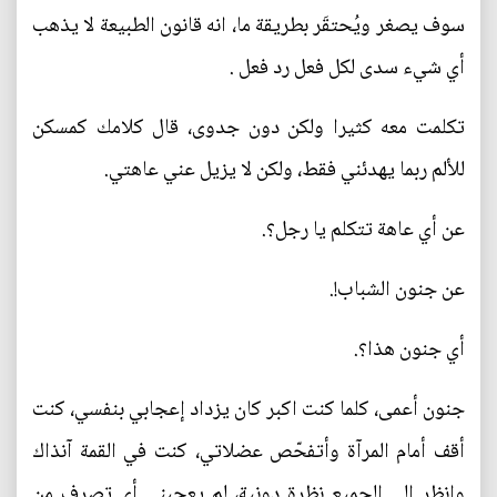
سوف يصغر ويُحتقَر بطريقة ما، انه قانون الطبيعة لا يذهب
أي شيء سدى لكل فعل رد فعل .
تكلمت معه كثيرا ولكن دون جدوى، قال كلامك كمسكن
للألم ربما يهدئني فقط، ولكن لا يزيل عني عاهتي.
عن أي عاهة تتكلم يا رجل؟.
عن جنون الشباب!.
أي جنون هذا؟.
جنون أعمى، كلما كنت اكبر كان يزداد إعجابي بنفسي، كنت
أقف أمام المرآة وأتفحّص عضلاتي، كنت في القمة آنذاك
وانظر الى الجميع نظرة دونية، لم يعجبني أي تصرف من