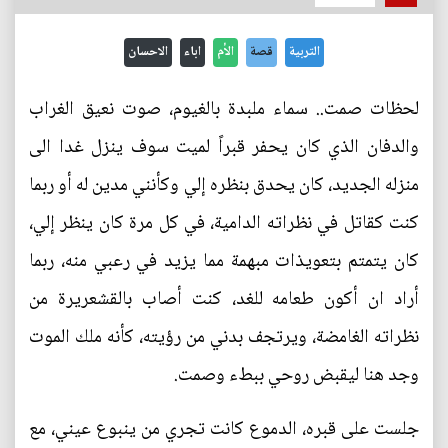
التربية
قصة
الأم
اباء
الاحسان
لحظات صمت.. سماء ملبدة بالغيوم، صوت نعيق الغراب
والدفان الذي كان يحفر قبراً لميت سوف ينزل غدا الى
منزله الجديد، كان يحدق بنظره إلي وكأنني مدين له أو ربما
كنت كقاتل في نظراته الدامية، في كل مرة كان ينظر إلي،
كان يتمتم بتعويذات مبهمة مما يزيد في رعبي منه، ربما
أراد ان أكون طعامه للغد، كنت أصاب بالقشعريرة من
نظراته الغامضة، ويرتجف بدني من رؤيته، كأنه ملك الموت
وجد هنا ليقبض روحي ببطء وصمت.
جلست على قبره، الدموع كانت تجري من ينبوع عيني، مع