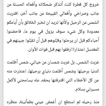
خروج كل قطرة كنت أتذكر ضحكاته وأفعاله الحسنة من
جانب وصراخي وأفعالي القبيحة من جانب آخر، اقتربت
الشمس من الرحيل وكأنها تريد ان تخبر الخلائق بأن أيامكم
معدودة وكل شيء سوف يزول في يوم ما، فاحضنوا
أحباءكم قبل ان يرحلوا وقبّلوهم قبل أن تقبّلوا جبينهم في
المغتسل اعتذارا! ارفقوا بهم قبل فوات الأوان.
غربت الشمس.. بل غربت شمسان من حياتي، شمس أظلمت
الدنيا برحيلها وشمس أظلمت دنياي برحيلها، اعتذرت منه
عن كل الأخطاء التي اقترفتها بحقه، عله يسامحني لأكمل
مسيرتي بسلام.
منذ رحيله لم استطع ان أغمض عيني بطمأنينة، منظره