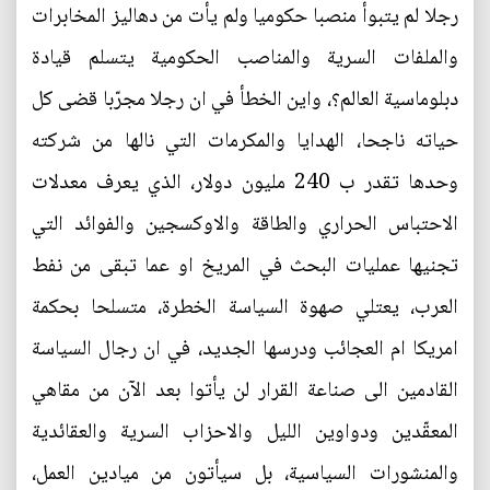
رجلا لم يتبوأ منصبا حكوميا ولم يأت من دهاليز المخابرات
والملفات السرية والمناصب الحكومية يتسلم قيادة
دبلوماسية العالم؟، واين الخطأ في ان رجلا مجرّبا قضى كل
حياته ناجحا، الهدايا والمكرمات التي نالها من شركته
وحدها تقدر ب 240 مليون دولار، الذي يعرف معدلات
الاحتباس الحراري والطاقة والاوكسجين والفوائد التي
تجنيها عمليات البحث في المريخ او عما تبقى من نفط
العرب، يعتلي صهوة السياسة الخطرة، متسلحا بحكمة
امريكا ام العجائب ودرسها الجديد، في ان رجال السياسة
القادمين الى صناعة القرار لن يأتوا بعد الآن من مقاهي
المعقّدين ودواوين الليل والاحزاب السرية والعقائدية
والمنشورات السياسية، بل سيأتون من ميادين العمل،