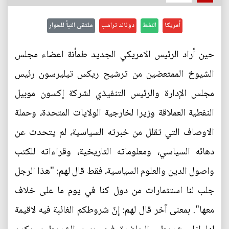
أمريكا
النفط
دونالد ترامب
ملتقى النبأ للحوار
حين أراد الرئيس الامريكي الجديد طمأنة اعضاء مجلس
الشيوخ الممتعضين من ترشيح ريكس تيليرسون رئيس
مجلس الإدارة والرئيس التنفيذي لشركة إكسون موبيل
النفطية العملاقة وزيرا لخارجية الولايات المتحدة، وحملة
الاوصاف التي تقلل من خبرته السياسية، لم يتحدث عن
دهائه السياسي، ومعلوماته التاريخية، وقراءاته للكتب
واصول الدين والعلوم السياسية، فقط قال لهم: "هذا الرجل
جلب لنا استثمارات من دول كنا في يوم ما على خلاف
معها". بمعنى آخر قال لهم: إنّ شروطكم الغائبة فيه لاقيمة