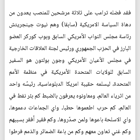
فقد فضله ترامب على ثلاثة مرشحين للمنصب يعدون من
دهاة السياسة الامريكية (سابقا) وهم نيوت جينجريتش
رئاسة مجلس النواب الأمريكي السابق وبوب كوركر العضو
البارز في الحزب الجمهوري ورئيس لجنة العلاقات الخارجية
في مجلس الأعيان الأمريكي وجون بولتون هو السفير
السابق للولايات المتحدة الأمريكية في منظمة الأمم
المتحدة، ليسلمه حقيبة امريكا الدبلوماسية، رئيسُه واحد
من اثرياء العالم، ومعاونوه يعرفون بالضبط كم بئر نفط في
العالم، كم حرب اطعموها حطبا، واي الجماعات دعموها،
واي الاسلحة باعوها ولمن صدّروها، وكم فقير أفقر بسببهم
وكم غني تعاون معهم وكم من باعة الضمائر والذمم فرطوا