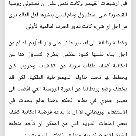
في ارشيفات القيصر وكانت تنص على ان تستولي روسيا
القيصرية على إسطنبول وقام لينين بنشرها لعل العالم يرى
من اجل اي شيء كانت تدور الحرب العالمية الأولى.
وكما اشرنا انفا الى لعب بريطانيا على وتر التأزيم الدائم من
اجل ابقاء نفسها كقوة عظمي، يطرح التساؤل هنا عن
امكانية كشف ملفات سرية عن اتفاقيات وحروب كان
يخطط لها تحت طاولة الديمقراطية الملكية، لكن قد
يختلف وضع بريطانيا عن الثورة الروسية التي افضت الى
تغيير جذري في نظام الحكم وهذا مالم يحدث في
الاستفتاء البريطاني، الا ان ما يدعم فرضية امكانية كشف
بعض الملفات السرية التي من الممكن ان تأخذ منطقة
الشرق الاوسط نصيبها منها هي نقطتين اساسيتين: