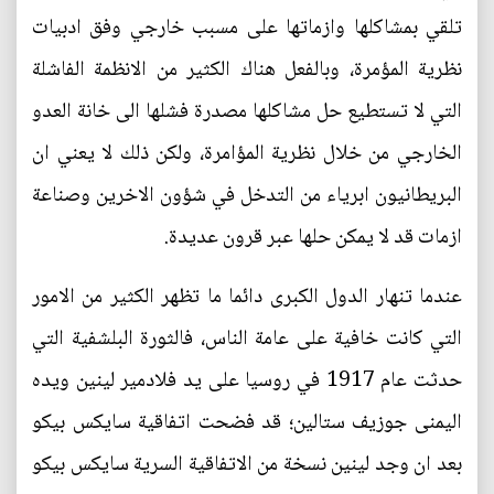
تلقي بمشاكلها وازماتها على مسبب خارجي وفق ادبيات
نظرية المؤمرة، وبالفعل هناك الكثير من الانظمة الفاشلة
التي لا تستطيع حل مشاكلها مصدرة فشلها الى خانة العدو
الخارجي من خلال نظرية المؤامرة، ولكن ذلك لا يعني ان
البريطانيون ابرياء من التدخل في شؤون الاخرين وصناعة
ازمات قد لا يمكن حلها عبر قرون عديدة.
عندما تنهار الدول الكبرى دائما ما تظهر الكثير من الامور
التي كانت خافية على عامة الناس، فالثورة البلشفية التي
حدثت عام 1917 في روسيا على يد فلادمير لينين ويده
اليمنى جوزيف ستالين؛ قد فضحت اتفاقية سايكس بيكو
بعد ان وجد لينين نسخة من الاتفاقية السرية سايكس بيكو