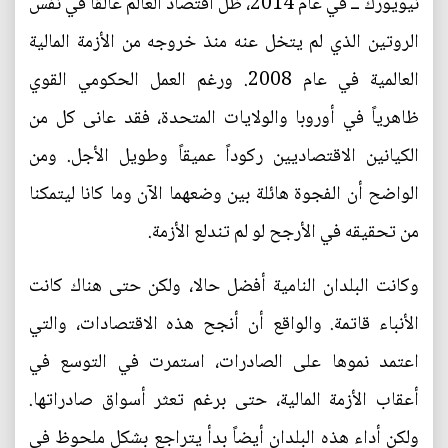
نيويورك ــ في عام 2014، ظل اقتصاد العالم عالقاً في نفس
الروتين الذي لم يتخل عنه منذ خروجه من الأزمة المالية
العالمية في عام 2008. ورغم العمل الحكومي القوي
ظاهرياً في أوروبا والولايات المتحدة، فقد عانى كل من
الكيانين الاقتصاديين ركوداً عميقاً وطويل الأجل. ومن
الواضح أن الفجوة هائلة بين وضعهما الآن وما كانا ليتمكنا
من تحقيقه في الأرجح لو لم تندلع الأزمة.
وكانت البلدان النامية أفضل حالا، ولكن حتى هناك كانت
الأنباء قاتمة. والواقع أن أنجح هذه الاقتصادات، والتي
اعتمد نموها على الصادرات، استمرت في التوسع في
أعقاب الأزمة المالية، حتى برغم تعثر أسواق صادراتها.
ولكن أداء هذه البلدان أيضاً بدأ يتراجع بشكل ملحوظ في