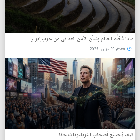
ماذا تَـعَلَّمَ العالَم بشأن الأمن الغذائي من حرب إيران
الثلاثاء 30 حزيران 2026
كيف يُـصـنَع أصحاب التريليونات حقا