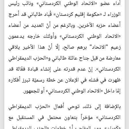
أداء عضو «الاتحاد الوطني الكردستاني» ونائب رئيس
الوزراء لـ «حكومة إقليم كردستان» قُباد طالباني قد أحرج
أعضاء حزبه الآخرين. وبالرغم من أنّ العديد من أعضاء
«الاتحاد الوطني الكردستاني» وأولئك خارجه يدعمون
زعيم "الاتحاد" برهم صالح، إلّا أنّ هذا الأخير يلاقي
معارضة من قبل جناح عائلة طالباني و«الحزب الديمقراطي
الكردستاني». إنّ عدم قدرته على إنشاء قيادة فعّالة قد
ظهرت في فشله في الإعلان عن خطة رسميّة تبرز أفكاره
إمّا داخل «الاتحاد الوطني الكردستاني» أو للجمهور.
بالإضافة إلى ذلك، توحي أفعال «الحزب الديمقراطي
الكردستاني» مؤخراً بتعاون محتمل في المستقبل مع
«كَوران». ومن المفاجئ أنّ خطوات «الحزب الديمقراطي