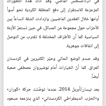
في آب/أغسطس الماضي. وقد أدت هذه التطورات
المزعزعة للاستقرار إلى دفع المنطقة الكردية نحو أسوأ
أيامها خلال العقدين الماضيين. وازدادت الشقة اتساعاً بين
الأحزاب حول مجموعة من المسائل، في حين تستمرّ الأزمة
السياسية كما أن الأطراف المختلفة لا تقترب من التوصل
إلى اتفاقات جوهرية.
وقد صدم الوضع الحالي وحيّر الكثيرين في كردستان
العراق. كما أنّ الخيارات أمام نوشيروان مصطفى صعبة
أيضاً.
بعد نيسان/أبريل 2014، عندما توصّلت حركة «كَوران»
و«الحزب الديمقراطي الكردستاني» الذي يتزعمه مسعود