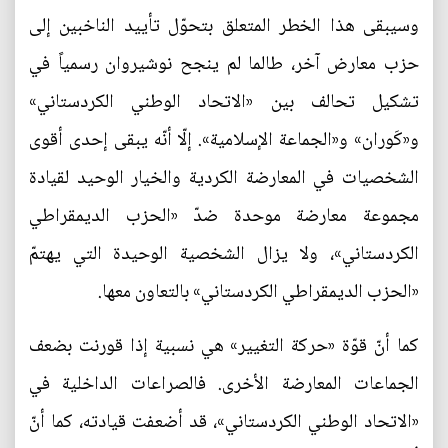
وسيبقى هذا الخطر المتعلق بتحوّل تأييد الناخبين إلى
حزب معارض آخر، طالما لم ينجح نوشيروان رسمياً في
تشكيل تحالف بين «الاتحاد الوطني الكردستاني»
و«كَوران» و«الجماعة الإسلامية». إلّا أنّه يبقى إحدى أقوى
الشخصيات في المعارضة الكردية والخيار الوحيد لقيادة
مجموعة معارضة موحدة ضدّ «الحزب الديمقراطي
الكردستاني»، ولا يزال الشخصية الوحيدة التي يهتمّ
«الحزب الديمقراطي الكردستاني» بالتعاون معها.
كما أنّ قوّة «حركة التغيير» هي نسبية إذا قورنت بضعف
الجماعات المعارضة الأخرى. فالصراعات الداخلية في
«الاتحاد الوطني الكردستاني»، قد أضعفت قيادته، كما أنّ