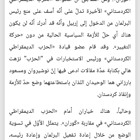
الكردستاني» الأخيرة تدلّ على أنّه آسف على منع رئيس
البرلمان من الدخول إلى إربيل وأنّه قد أدرك أنّه لن يكون
هناك أي حلّ للأزمة السياسية الحالية من دون «حركة
التغيير». وقد قام عضو قيادة «الحزب الديمقراطي
الكردستاني» ورئيس الاستخبارات في "الحزب" نزهت
هالي بكتابة عدّة مقالات ادعى فيها إنّ نوشيروان ومسعود
بارزاني هما الوحيدان اللذان باستطاعتهما وضع حدّ للأزمة
وإنقاذ كردستان.
وحالياً، هناك خياران أمام «الحزب الديمقراطي
الكردستاني» في مقاربة «كَوران». يتمثّل الأوّل في تسوية
الوضع من خلال إعادة تفعيل البرلمان وإعادة رئيسه،