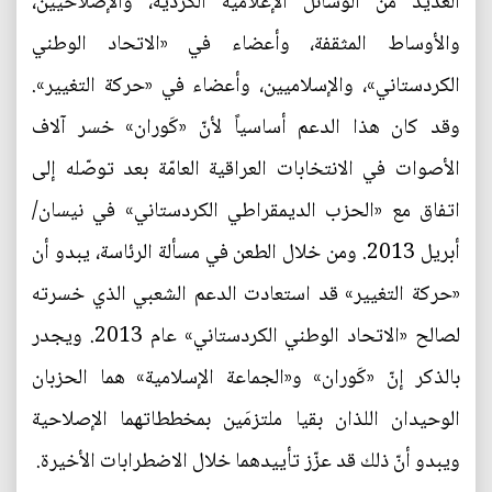
العديد من الوسائل الإعلامية الكردية، والإصلاحيين،
والأوساط المثقفة، وأعضاء في «الاتحاد الوطني
الكردستاني»، والإسلاميين، وأعضاء في «حركة التغيير».
وقد كان هذا الدعم أساسياً لأنّ «كَوران» خسر آلاف
الأصوات في الانتخابات العراقية العامّة بعد توصّله إلى
اتفاق مع «الحزب الديمقراطي الكردستاني» في نيسان/
أبريل 2013. ومن خلال الطعن في مسألة الرئاسة، يبدو أن
«حركة التغيير» قد استعادت الدعم الشعبي الذي خسرته
لصالح «الاتحاد الوطني الكردستاني» عام 2013. ويجدر
بالذكر إنّ «كَوران» و«الجماعة الإسلامية» هما الحزبان
الوحيدان اللذان بقيا ملتزمَين بمخططاتهما الإصلاحية
ويبدو أنّ ذلك قد عزّز تأييدهما خلال الاضطرابات الأخيرة.