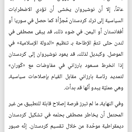
عامّاً، إلا أن نوشيروان يخشى أن تؤدي الاضطرابات
السياسية إلى ترك كردستان مُجزّأة كما حصل في سوريا أو
أفغانستان أو اليمن. في ضوء ذلك، قد يبقى مصطفى في
لندن حتّى تتمّ الإطاحة بـ تنظيم «الدولة الإسلامية» في
الموصل. وكبديل لذلك، قد يعود نوشيروان إلى كردستان
إذا انخرط مسعود بارزاني في مفاوضات مع «كَوران»
لتمديد رئاسة بارزاني مقابل القيام بإصلاحات سياسية،
وهي عمليّة يبدو أنّها قد بدأت.
وفي النهاية، ما لم تبرز فرصة إصلاح قابلة للتطبيق، من غير
المحتمل أن يخاطر مصطفى بحلمه في تشكيل كردستان
ديمقراطية موحّدة من خلال تقسيم كردستان. إنّه صبور