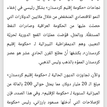
نجاحات «حكومة إقليم كردستان» بشكل رئيسي في إخفاء
النمو الاقتصادي المنخفض من خلال ملايين الدولارات التي
حصلت عليها من الحكومة العراقية وصادرات النفط
المستقلّة. وبالمثل، قوّضت عمليّات القمع الدورية لحريّة
التعبير، وهم الديمقراطية الليبرالية لـ «حكومة إقليم
كردستان»، بكشفها أنّ مطلع القرن الحادي عشر هو عصر
كردستان المموّه بالذهب وليس الذهبي.
والآن، تجاوزت الديون الحالية لـ «حكومة إقليم كردستان»
مبلغ الـ 20 مليار دولار، مما يمثل حوالي 200 بالمائة من
الميزانية السنوية لـ «حكومة الإقليم». وفي هذا الصدد، فإن
الإصلاحات التي أدخلها مسعود بارزاني، رئيس «حكومة