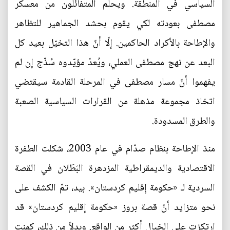
السياسي في المنطقة. ويحلم المتفائلون من معسكر
مصطفى بعودته لكي يقوم بحشد الجماهير للتظاهر
والإطاحة بالأكراد الحاكمين. إلّا أنّ هذا التخيّل بعيد كل
البعد عن نهج مصطفى العملي، ويُعدّ مؤيّدوه سُذّج إن لم
يفهموا أنّ مسار مصطفى في المرحلة القادمة سيقتضي
اتخاذ مجموعة مذهلة من القرارات السياسية الصعبة
والطرق المسدودة.
منذ الإطاحة بنظام صدّام في عام 2003، شكلت الطفرة
الاقتصادية والديمقراطية المزدهرة البَطَلان في القصة
السردية لـ «حكومة إقليم كردستان». بيد، تمّ الكشف على
نحو متزايد أنّ قصة بروز «حكومة إقليم كردستان» قد
ارتكزت على الخيال أكثر من الواقع. وبدلاً من ذلك، كمنت