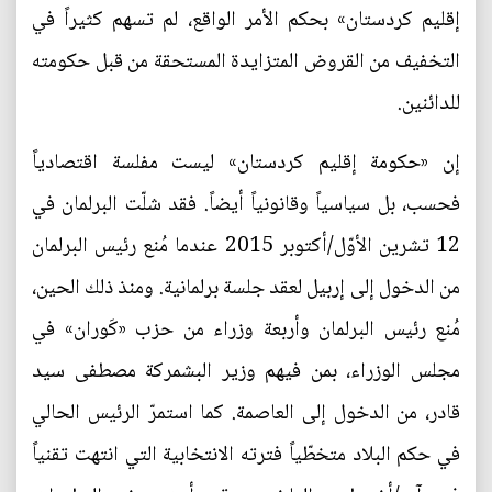
إقليم كردستان» بحكم الأمر الواقع، لم تسهم كثيراً في
التخفيف من القروض المتزايدة المستحقة من قبل حكومته
للدائنين.
إن «حكومة إقليم كردستان» ليست مفلسة اقتصادياً
فحسب، بل سياسياً وقانونياً أيضاً. فقد شلّت البرلمان في
12 تشرين الأوّل/أكتوبر 2015 عندما مُنع رئيس البرلمان
من الدخول إلى إربيل لعقد جلسة برلمانية. ومنذ ذلك الحين،
مُنع رئيس البرلمان وأربعة وزراء من حزب «كَوران» في
مجلس الوزراء، بمن فيهم وزير البشمركة مصطفى سيد
قادر، من الدخول إلى العاصمة. كما استمرّ الرئيس الحالي
في حكم البلاد متخطّياً فترته الانتخابية التي انتهت تقنياً