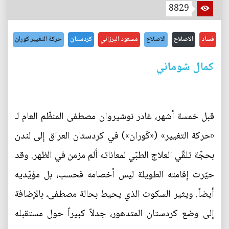
8829
فساد
الاصلاح
الاصلاح
مسعود البرزاني
كردستان
حركة التغيير كَوران
كمال شوماني
قبل خمسة أشهر، غادر نوشيروان مصطفى المنظّم العام لـ
«حركة التغيير» («كَوران») في كردستان العراق إلى لندن
بحجّة تلقّي العلاج الطبّي لمعاناته ألم مزمن في الظهر. وقد
حيّرت إقامته الطويلة ليس أخصامه فحسب، بل مؤيّديه
أيضاً. ويثير السكوت الذي يحيط بحالة مصطفى، بالإضافة
إلى وضع كردستان المتدهور، جدلاً كبيراً حول مستقبله