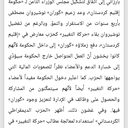
بارزاني إلى اتفاق لتشكيل مجلس الوزراء الثامن لـ «حكومة
إقليم كردستان»، وعد زعيم «كَوران» نوشيروان مصطفى
بأربع سنوات من الاستقرار والنموّ. وبالرغم من تفضيل
نوشيروان بقاء «حركة التغيير» كحزب معارض في «إقليم
كردستان»، دفع زملاؤه «كَوران» إلى داخل الحكومة لأنّهم
كانوا يخشون أنّ العمل المتواصل خارج الحكومة سيؤدّي
إلى خسارة الدعم والأعضاء نظراً للصعوبات المالية التي
يواجهها الحزب. كما اعتُبر دخول الحكومة مفيداً لأعضاء
«حركة التغيير» أيضاً لأنّهم سيتمكّنون من المشاركة
والحصول على وظائف في الإدارة لتعزيز وجود «كَوران»
فيها. وفي غضون ذلك، أظهر «الحزب الديمقراطي
الكردستاني» استعداده لمعالجة مطالب «حركة التغيير» في