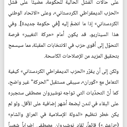
على حالات الفشل الحالية للحكومة، مضيئاً على فشل
«الحزب الديمقراطي الكردستاني»، وعلى «الاتحاد الوطني
الكردستاني» إذا ما انضمّ إليه [في حكومة جديدة]. وفي
هذا السيناريو، قد يكون أمام «حركة التغيير» فرصة
التحوّل إلى أقوى حزب في الانتخابات المقبلة، مما سيسمح
بتحقيق المزيد من الإصلاحات الكاسحة.
ولكن إلى أن يقرّر «الحزب الديمقراطي الكردستاني» كيفية
التعامل مع «كَوران»، سيبقى مستقبل "الحركة" غير واضح،
كما أنّ التحدّيات التي تواجه نوشيروان مصطفى ستجبره
على البقاء في لندن لبضعة أشهر إضافية على الأقل. ولو لم
يكن خطر تنظيم «الدولة الإسلامية في العراق والشام»
(«داعش») قائماً، لقاد نوشيروان مصطفى إضراباً شعبياً