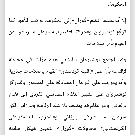
الحكومة.
إلّا أنّه عندما انضم «كَوران» إلى الحكومة، لم تسر الأمور كما
توقّع نوشيروان و«حركة التغيير». فسرعان ما رُدعوا عن
القيام بأي إصلاحات.
وقد اجتمع نوشيروان ببارزاني عدة مرّات في محاولة
لإقناعه بأنّ على «إقليم كردستان» القيام بإصلاحات جذرية
وأنّه يتوجب على البرلمان المصادقة على الدستور. وقد ركّز
نوشيروان على تغيير النظام السياسي الكردي إلى نظام
برلماني، وهو نظام قد يضعف بلا شك الرئاسة وبارزاني. لكن
سرعان ما عارض بارزاني و«الحزب الديمقراطي
الكردستاني» محاولات «كَوران» لتغيير هيكل سلطة