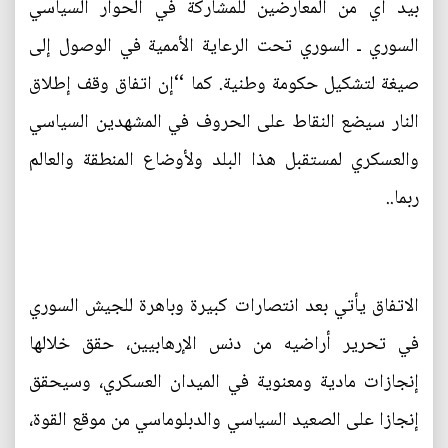
بيد أي من المعارضين للمشاركة في الحوار السياسي
السوري ـ السوري تحت الرعاية الأممية في الوصول إلى
صيغة لتشكيل حكومة وطنية. كما ‘‘إن اتفاق وقف إطلاق
النار سيضع النقاط على الحروف في المشهدين السياسي
والعسكري لمستقبل هذا البلد ولأوضاع المنطقة والعالم
ربما..
الاتفاق يأتي بعد انتصارات كبيرة وباهرة للجيش السوري
في تحرير أراضيه من دنس الإرهابيين، حقق خلالها
إنجازات مادية ومعنوية في الميدان العسكري، وسيحقق
إنجازا على الصعيد السياسي والدبلوماسي من موقع القوة،