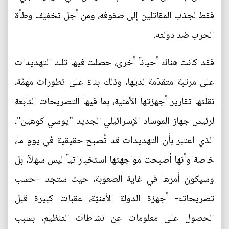
فقط لجذب المقاتلين إلى صفوفه، ومن أجل تخفيف وطأة
الحرب ضد دولته.
فقد كانت هناك أحياناً أخرى، حصلت فيها تلك التهديدات
على مرتبة متقدّمة لديها، وذلك بناءً على تطورات مهمّة،
نقلتها تقارير أجهزتها الأمنية، بما فيها التصريحات التابعة
لرئيس جهاز الموساد الإسرائيلي الجديد "يوسي كوهين"،
الذي اعتبر بأن التهديدات قد تُصبح حقيقية في يومٍ ما،
خاصة وأنها أصبحت مواجهتها استخباراتياً ليس سهلاً، بل
وسيكون أمرها في غاية الصعوبة، حيث ستجد –حسب
تصريحاته- أجهزة الدولة الأمنيّة، عقبات كبيرة قبل
الحصول على معلومات عن نشاطات التنظيم، بسبب