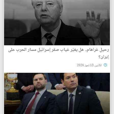
رحيل غراهام.. هل يغيّر غياب صقر إسرائيل مسار الحرب على
إيران؟
الأثنين 13 تموز 2026