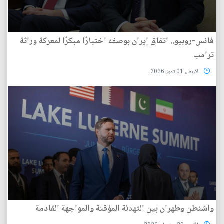
فانس-روبيو.. اتفاق إيران بوصفه اختبارًا مبكرًا لمعركة وراثة
ترامب
الأربعاء 01 تموز 2026
واشنطن وطهران بين التهدئة المؤقتة والمواجهة القادمة