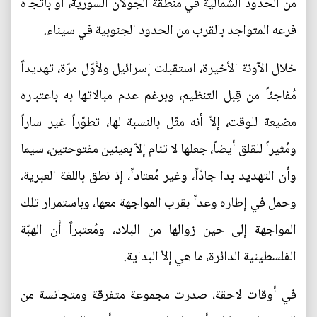
من الحدود الشمالية في منطقة الجولان السورية، أو باتجاه
فرعه المتواجد بالقرب من الحدود الجنوبية في سيناء.
خلال الآونة الأخيرة، استقبلت إسرائيل ولأوّل مرّة، تهديداً
مُفاجئاً من قِبل التنظيم، وبرغم عدم مبالاتها به باعتباره
مضيعة للوقت، إلاّ أنه مثّل بالنسبة لها، تطوّراً غير ساراً
ومُثيراً للقلق أيضاً، جعلها لا تنام إلاّ بعينين مفتوحتين، سيما
وأن التهديد بدا جادّاً، وغير مُعتاداً، إذ نطق باللغة العبرية،
وحمل في إطاره وعداً بقرب المواجهة معها، وباستمرار تلك
المواجهة إلى حين زوالها من البلاد، ومُعتبراً أن الهبّة
الفلسطينية الدائرة، ما هي إلاّ البداية.
في أوقات لاحقة، صدرت مجموعة متفرقة ومتجانسة من