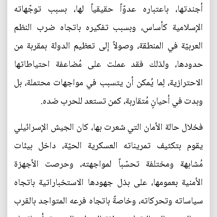
أجندتها، باعتباره عدوّاً حقيقياً لها، بسبب توجّهاته
الإسلامية كأساس، وبسبب تفكيره باتجاه ضرب النظم
العربيّة في المنطقة، وصولاً إلى تعظيم الدولة بمقربة من
حدودها، ولذلك فقد عملت على مُضاعفة احتياطاتها
الاحترازية، لِما يُمكن أن يتسبب في مواجهات محتملة، بل
وبدت في أحيانٍ مُتقاربة، كمن تستعد للحرب ضده.
فخلال حالة الأمان التي شعرت بها، كان الجيش الإسرائيلي
يقوم بتكثيف تمريناته العسكرية الحيّة، داخل بيئات
مُشابهة ومختلفة تحسّباً لمواجهته، وحرصت الأجهزة
الأمنية بعمومها، على بذل جهودها الاستخباراتية باتجاه
سياساته وتحركاته، وخاصةً باتجاه فرعه المتواجد بالقرب