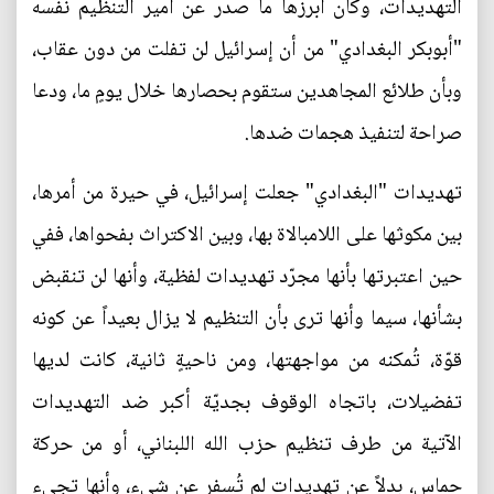
التهديدات، وكان أبرزها ما صدر عن أمير التنظيم نفسه
"أبوبكر البغدادي" من أن إسرائيل لن تفلت من دون عقاب،
وبأن طلائع المجاهدين ستقوم بحصارها خلال يومٍ ما، ودعا
صراحة لتنفيذ هجمات ضدها.
تهديدات "البغدادي" جعلت إسرائيل، في حيرة من أمرها،
بين مكوثها على اللامبالاة بها، وبين الاكتراث بفحواها، ففي
حين اعتبرتها بأنها مجرّد تهديدات لفظية، وأنها لن تنقبض
بشأنها، سيما وأنها ترى بأن التنظيم لا يزال بعيداً عن كونه
قوّة، تُمكنه من مواجهتها، ومن ناحيةٍ ثانية، كانت لديها
تفضيلات، باتجاه الوقوف بجديّة أكبر ضد التهديدات
الآتية من طرف تنظيم حزب الله اللبناني، أو من حركة
حماس، بدلاً عن تهديدات لم تُسفر عن شيء، وأنها تجيء