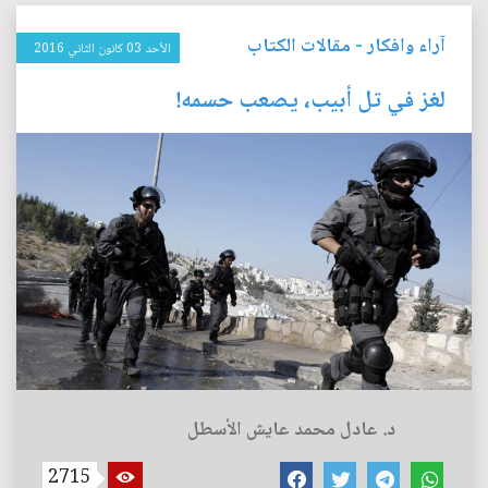
آراء وافكار
-
مقالات الكتاب
الأحد 03 كانون الثاني 2016
لغز في تل أبيب، يصعب حسمه!
د. عادل محمد عايش الأسطل
2715