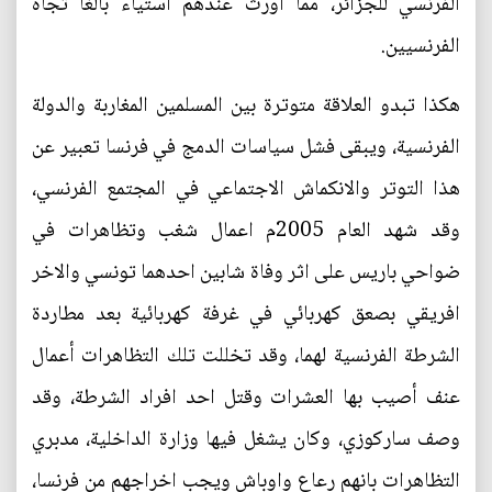
الفرنسي للجزائر، مما اورث عندهم استياء بالغا تجاه
الفرنسيين.
هكذا تبدو العلاقة متوترة بين المسلمين المغاربة والدولة
الفرنسية، ويبقى فشل سياسات الدمج في فرنسا تعبير عن
هذا التوتر والانكماش الاجتماعي في المجتمع الفرنسي،
وقد شهد العام 2005م اعمال شغب وتظاهرات في
ضواحي باريس على اثر وفاة شابين احدهما تونسي والاخر
افريقي بصعق كهربائي في غرفة كهربائية بعد مطاردة
الشرطة الفرنسية لهما، وقد تخللت تلك التظاهرات أعمال
عنف أصيب بها العشرات وقتل احد افراد الشرطة، وقد
وصف ساركوزي، وكان يشغل فيها وزارة الداخلية، مدبري
التظاهرات بانهم رعاع واوباش ويجب اخراجهم من فرنسا،