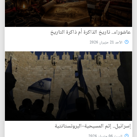
عاشوراء.. تاريخ الذاكرة أم ذاكرة التاريخ
الأحد 21 حزيران 2026
إسرائيل.. إثم المسيحية–البروتستانتية
السبت 06 حزيران 2026