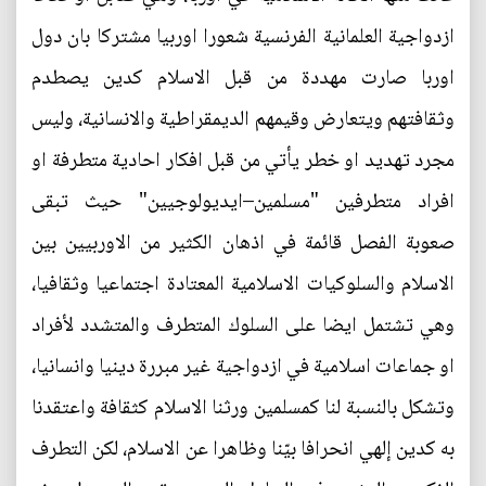
ازدواجية العلمانية الفرنسية شعورا اوربيا مشتركا بان دول
اوربا صارت مهددة من قبل الاسلام كدين يصطدم
وثقافتهم ويتعارض وقيمهم الديمقراطية والانسانية، وليس
مجرد تهديد او خطر يأتي من قبل افكار احادية متطرفة او
افراد متطرفين "مسلمين–ايديولوجيين" حيث تبقى
صعوبة الفصل قائمة في اذهان الكثير من الاوربيين بين
الاسلام والسلوكيات الاسلامية المعتادة اجتماعيا وثقافيا،
وهي تشتمل ايضا على السلوك المتطرف والمتشدد لأفراد
او جماعات اسلامية في ازدواجية غير مبررة دينيا وانسانيا،
وتشكل بالنسبة لنا كمسلمين ورثنا الاسلام كثقافة واعتقدنا
به كدين إلهي انحرافا بيّنا وظاهرا عن الاسلام، لكن التطرف