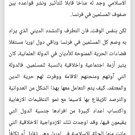
الاسلامي وجد له مناخا قابلا للتأثير ونشر قواعده بين
صفوف المسلمين في فرنسا.
لكن بنفس الوقت، فان التطرف والتشدد الديني الذي يراد
به وصم كل المسلمين في فرنسا وباقي دول اوربا مستغلا
فضاءات الحرية الممنوحة للأديان في الدولة العلمانية، كان
يثير أزمة اجتماعية واخلاقية بالنسبة للمسلمين. فالدولة
التي آوتهم ومنحتهم الاقامة ووفرت لهم حرية الدين
والمعتقد، كيف يتم التعامل معها بهذا الشكل من العدوانية
والترصد للإيقاع بها لاسيما مع نمو التنظيمات الارهابية
واكتساب اعداد كبيرة من افرادها جنسية الدول التي
يقيمون فيها، وقد اوجدت تلك الازدواجية الاخلاقية التي
عانت منها الحالة الاسلامية في اوربا، وهي تقابل أو تكافأ