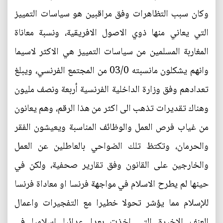
وكان سبب التظاهرات وفق مراقبين هو سياسات التمييز
التي يعاني منها ذوي الاصول الافريقية، ونسبة معاناة
المغاربة المسلمين من سياسات التمييز هي الاكثر لاسيما
وانهم يشكلون مانسبته 03/0 من المجتمع الفرنسي، ويبلغ
تعدادهم وفق وزارة الداخلية الفرنسية أربعة ونصف مليون
وهناك تقديرات تذهب الى اكثر من هذا الرقم، وهم يعانون
من غياب فرص العمل والوظائف المناسبة ويعيشون الفقر
والحرمان، وتكتظ تلك الضواحي بالعاطلين عن العمل
والخارجين على القانون وفق تقارير صحفية، ولكن في
حينها لم يطرح الاسلام في مواجهة فرنسا او معاداة فرنسا
للإسلام مما يؤشر تحولا خطيرا مع التفجيرات واعمال
العنف الاخيرة التي اخذت بعدا عدائيا اسلاميا في