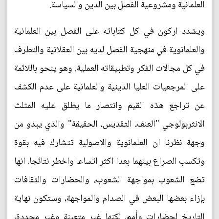
العلمانية ومشروعية الفصل بين الدين والسياسة.
ويشدد اركون في كل كتاباته على الفصل بين العلمانية
والعلمانوية في منهجية الفصل لديه بين العقلانية والتطرف
في كل مجالات الفكر وتطبيقاته العملية. وهو ينحو باللائمة
على المرجعيات العليا الدينية والعلمانية على عدم الكشف
عن تراجع هذه القيم وانتصار ما يطلق عليه المثلث
الانثربولوجي "العنف، التقديس، الحقيقة" والذي يبدو من
وجهة نظرنا ان العلمانوية والاصولية تتشارك فيه بقوة
وتكسب الصراع بينهما بعدا اكثر اتساعا واخطر نتائجا. انها
تضع الشعوب بمواجهة الشعوب، والحضارات والثقافات
بإزاء بعضها البعض في الصدام والمواجهة، وستكون نهاية
التاريخ لحضارات وأمم، لكنها غير متعينة وغير محددة،