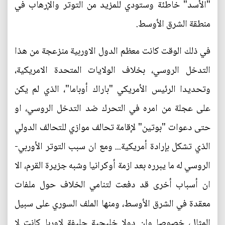
"الأسد" خاطئة وستودي للمزيد من التوتر والإرهاب في
منطقة الشرق الأوسط.
في ذلك الوقت كانت معظم الدول الاوربية منزعجة من هذا
التدخل الروسي، بخلاف الولايات المتحدة الامريكية،
وتحديدا الرئيس الأمريكي "باراك أوباما"، الذي لم يكن
على عجلة من امره في التحرك ضد التدخل الروسي، او
حتى دعوات "بوتين" لإقامة تحالف موازي للتحالف الدولي
الذي تشكل بإرادة أمريكية... ومع ان سبب التوتر الأوربي-
الروسي له ما يبرره بعد ازمة أوكرانيا وشبه جزيرة القرم، الا
ان أسباب أخرى قد دفعت لتنامي الخلاف حول ملفات
معقدة في الشرق الأوسط، ومنها الملف السوري على سبيل
المثال، خصوصا وان دولا خليجية حليفة لاوربا كانت لا