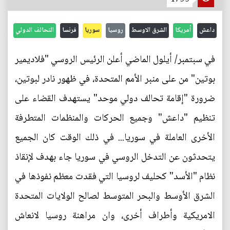
داعش
أمريكا
الشرق الاوسط
روسيا
سوريا
فرنسا
التحالف الدولي
في سبتمبر/ أيلول الماضي أعلن الرئيس الروسي "فلاديمير
بوتين" من على منبر الأمم المتحدة، في ظهور نادر لبوتين،
ضرورة "إقامة تحالف دولي موحد" يستهدف القضاء على
تنظيم "داعش" وجميع الحركات والمنظمات المتطرفة
الأخرى العاملة في سوريا... في ذلك الوقت كان الجميع
يتحدثون عن التدخل الروسي في سوريا جاء بهدف لإنقاذ
نظام "الأسد" كحليف لروسيا التي فقدت معظم نفوذها في
الشرق الأوسط والبحر المتوسط لصالح الولايات المتحدة
الامريكية وأطراف أخرى، وان مراهنة روسيا لانعاش