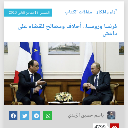
آراء وافكار
-
مقالات الكتاب
الخميس 19 تشرين الثاني 2015
فرنسا وروسيا.. أحلاف ومصالح للقضاء على
داعش
باسم حسين الزيدي
4799