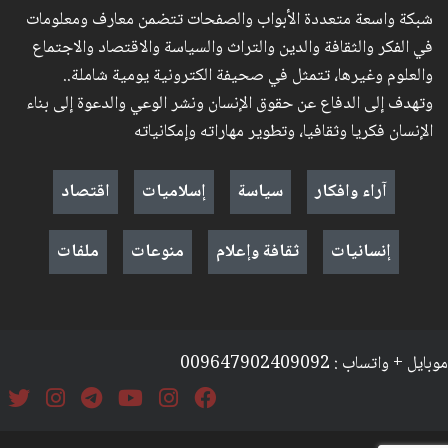
شبكة واسعة متعددة الأبواب والصفحات تتضمن معارف ومعلومات
في الفكر والثقافة والدين والتراث والسياسة والاقتصاد والاجتماع
والعلوم وغيرها، تتمثل في صحيفة الكترونية يومية شاملة..
وتهدف إلى الدفاع عن حقوق الإنسان ونشر الوعي والدعوة إلى بناء
الإنسان فكريا وثقافيا، وتطوير مهاراته وإمكانياته
آراء وافكار
سياسة
إسلاميات
اقتصاد
إنسانيات
ثقافة وإعلام
منوعات
ملفات
موبايل + واتساب : 009647902409092