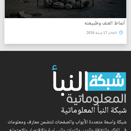
أنماط العنف وطبيعته
الثلاثاء 17 شباط 2026
شبكة النبأ المعلوماتية
شبكة واسعة متعددة الأبواب والصفحات تتضمن معارف ومعلومات
في الفكر والثقافة والدين والتراث والسياسة والاقتصاد والاجتماع