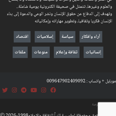
والعلوم وغيرها، تتمثل في صحيفة الكترونية يومية شاملة..
وتهدف إلى الدفاع عن حقوق الإنسان ونشر الوعي والدعوة إلى بناء
الإنسان فكريا وثقافيا، وتطوير مهاراته وإمكانياته
آراء وافكار
سياسة
إسلاميات
اقتصاد
إنسانيات
ثقافة وإعلام
منوعات
ملفات
موبايل + واتساب : 009647902409092
السياسة والخصوصة
جميع الحقوق محفوظة لمؤسسة النبأ للثقافة والإعلامⒸ 2026-1998