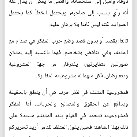
ذوقه، وأميل إلى استحسانه، وأقصى ما يمكن أن يقال عنه
أنه رأي ينسب إلى صاحبه، ويحتمل الخطأ كما يحتمل
الصواب، لكنه ليس ثابتا ولا برهان عليه.
ثالثا: بقصد أو بدون قصد وضع حرب المفكر في صدام مع
المثقف وفي تناقض وتخاصم، فهما بالنسبة إليه يمثلان
صورتين متغايرتين، يفترقان من جهة المشروعية
ويتعارضان، فكل منهما له مشروعيته المغايرة.
فمشروعية المثقف في نظر حرب هي أن ينطق بالحقيقة
ويدافع عن الحقوق والمصالح والحريات، أما المفكر
فمشروعيته تتحدد في القيام بنقد المثقف، مستدلا على
ذلك بهذا الشاهد: فحين يقول المثقف للناس أريد تحريركم