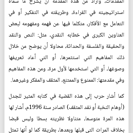
المقدمات، وأراد من هذه المقدمة أن يشرح ما سماه
استراتيجيته في القراءة، وطريقته في التفكير أو في
التعامل مع الأفكار، متكلما فيها عن فهمه ومفهومه لبعض
العناوين الكبرى في خطابه النقدي، مثل: النص والنقد
والحقيقة والفلسفة والحداثة، محاولا أن يوضح من خلال
ذلك المفاهيم التي استثمرها، أو التي أعاد تعريفها
وصوغها، أو التي استخدمها لأول مرة، ومن هذه المفاهيم
وفي مقدمتها: الممنوع والممتنع، المثقف والمفكر وغيرهما.
كما أشار حرب إلى هذه القضية في كتابه المثير للجدل
(أوهام النخبة أو نقد المثقف) الصادر سنة 1996م، أشار لها
هذه المرة متوسعا، متناولا نظريته بسطا وليس قبضا
بخلاف المرات التي قبلها وبعدها، بطريقة كما لو أنها تمثل