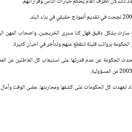
قاد ذلك لان الظرف العام يحكم خيارات الناس وقراراتهم.
اعة سارت بشكل دقيق فهل كنا سنرى الخريجين، واصحاب المهن ال
 الحكومة برواتب قليلة تنقطع عنهم وتتأخر في احيان كثيرة.
تحدث الحكومة عن عدم قدرتها على استيعاب كل العاطلين عن ال
د تعهدت كل الحكومات على كشفها ومحاربتها. مضى الوقت وآمال ال