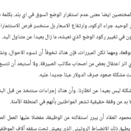
مختصين ايضا معنى عدم استقرار الوضع السوق في اي بلد. بكلمة ب
الوحيد جراء الركود، وارتفاع الاسعار بل سنخسر فرص الاستثمارات
ي تغيير ركود الوضع الذي نعيشه، ما زال بعيدا عن متناول اليد.
متوقعة، ومهما تكن المبررات، فإن هناك تخوفاً أن تسوء الاحوال، 
 اثر اعتقال بعض من اصحاب مكاتب الصيرفة. ولا أستبعد أن تتسع ق
ت مشكلة صعود صرف الدولار عبئا جديدا عليه.
لة ليس بعيدا عن انظارنا. وأن هناك إجراءات ستتخذ من قبل البنك 
 بد من وقفة حقيقية تشعر المواطنين بأنهم في المنطقة الآمنة.
ود العقاد أن يبرر استقالته من الوظيفة، مفضلا عليها العمل ال
ن يطيق ذلك الانضباط الروتيني الذي يعيش تحت سقفه آلاف الموظفي