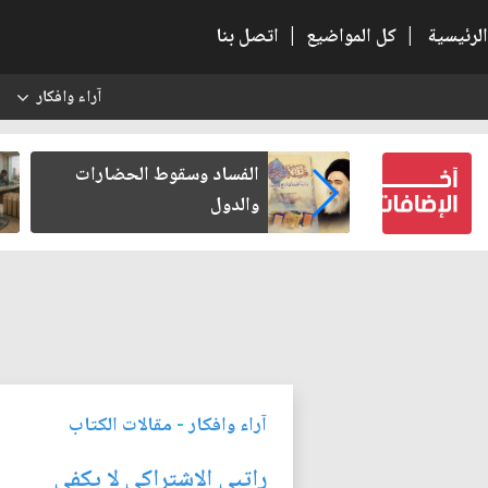
الرئيسية
|
كل المواضيع
|
اتصل بنا
آراء وافكار
س
ين كتب لنفسه
الفساد وسقوط الحضارات
والدول
آراء وافكار
-
مقالات الكتاب
راتبي الاشتراكي لا يكفي