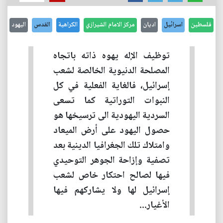
فلسطين
اسرائيل
اديان
مركز الامام الشيرازي
الكراهية
القدس
اليهود
توظيف الإله يهوه ذاته باتجاه
المصلحة الدنيوية الخالصة لشعب
إسرائيل، فالغاية الفعلية في كل
النبوات التوراتية كما تسعى
السردية اليهودية الى ترسيخها هو
حصول اليهود على أرض الميعاد
وامتلاك تلك الجغرافيا الدينية بعد
تصفية وإزاحة الجوهر التوحيدي
فيها لصالح احتكار خاص لشعب
إسرائيل لها ولا يشاركهم فيها
الأغيار...