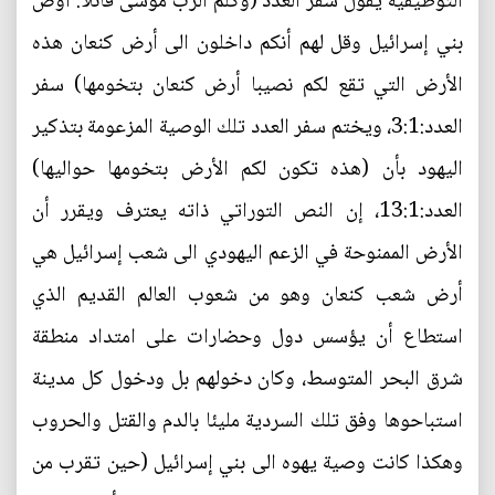
التوظيفية يقول سفر العدد (وكلم الرب موسى قائلا: أوص
بني إسرائيل وقل لهم أنكم داخلون الى أرض كنعان هذه
الأرض التي تقع لكم نصيبا أرض كنعان بتخومها) سفر
العدد:3:1، ويختم سفر العدد تلك الوصية المزعومة بتذكير
اليهود بأن (هذه تكون لكم الأرض بتخومها حواليها)
العدد:13:1، إن النص التوراتي ذاته يعترف ويقرر أن
الأرض الممنوحة في الزعم اليهودي الى شعب إسرائيل هي
أرض شعب كنعان وهو من شعوب العالم القديم الذي
استطاع أن يؤسس دول وحضارات على امتداد منطقة
شرق البحر المتوسط، وكان دخولهم بل ودخول كل مدينة
استباحوها وفق تلك السردية مليئا بالدم والقتل والحروب
وهكذا كانت وصية يهوه الى بني إسرائيل (حين تقرب من