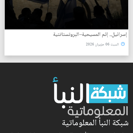
إسرائيل.. إثم المسيحية–البروتستانتية
السبت 06 حزيران 2026
شبكة النبأ المعلوماتية