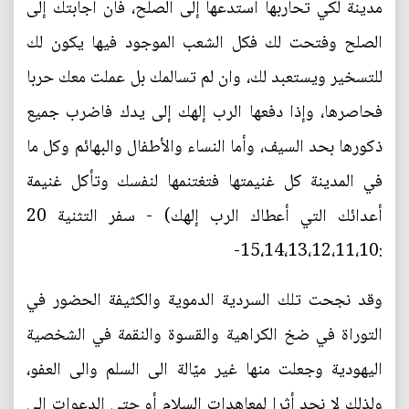
مدينة لكي تحاربها استدعها إلى الصلح، فان أجابتك إلى
الصلح وفتحت لك فكل الشعب الموجود فيها يكون لك
للتسخير ويستعبد لك، وان لم تسالمك بل عملت معك حربا
فحاصرها، وإذا دفعها الرب إلهك إلى يدك فاضرب جميع
ذكورها بحد السيف، وأما النساء والأطفال والبهائم وكل ما
في المدينة كل غنيمتها فتغتنمها لنفسك وتأكل غنيمة
أعدائك التي أعطاك الرب إلهك) - سفر التثنية 20
:15،14،13،12،11،10-
وقد نجحت تلك السردية الدموية والكثيفة الحضور في
التوراة في ضخ الكراهية والقسوة والنقمة في الشخصية
اليهودية وجعلت منها غير ميّالة الى السلم والى العفو،
ولذلك لا نجد أثرا لمعاهدات السلام أو حتى الدعوات الى