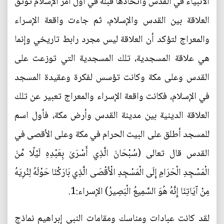
الأنبياء في القدس واتخاذها قبلة في أول أمر الإسلام توثق
العلاقة بين القدس والإسلام، ثم جاءت واقعة الإسراء
والمعراج لتؤكد أن العلاقة ليس مجرد رابط تاريخي وإنما
هي علاقة المسجدية، تلك المسجدية التي توزعت على
القدس وعلى مكة وكانت تؤسس لفكرة وعقيدة المسجد
في الإسلام، فكانت واقعة الإسراء والمعراج تعبير عن تلك
العلاقة الدينية بين مدينة القدس وأرض مكة، فأول اسم
للمسجد أطلق على البيت الحرام في مكة وعلى الأقصى في
القدس قال تعالى (سُبْحَانَ الَّذِي أَسْرَىٰ بِعَبْدِهِ لَيْلًا مِّنَ
الْمَسْجِدِ الْحَرَامِ إِلَى الْمَسْجِدِ الْأَقْصَى الَّذِي بَارَكْنَا حَوْلَهُ لِنُرِيَهُ
مِنْ آيَاتِنَا إِنَّهُ هُوَ السَّمِيعُ الْبَصِيرُ) الإسراء:1.
لقد كانت عبادات ومناسك ومقامات النبي إبراهيم نماذج