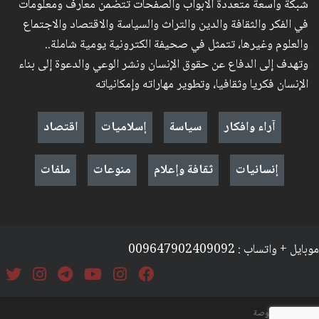
شبكة واسعة متعددة الأبواب والصفحات تتضمن معارف ومعلومات
في الفكر والثقافة والدين والتراث والسياسة والاقتصاد والاجتماع
والعلوم وغيرها، تتمثل في صحيفة الكترونية يومية شاملة..
وتهدف إلى الدفاع عن حقوق الإنسان ونشر الوعي والدعوة إلى بناء
الإنسان فكريا وثقافيا، وتطوير مهاراته وإمكانياته
آراء وافكار
سياسة
إسلاميات
اقتصاد
إنسانيات
ثقافة وإعلام
منوعات
ملفات
موبايل + واتساب : 009647902409092
السياسة والخصوصة