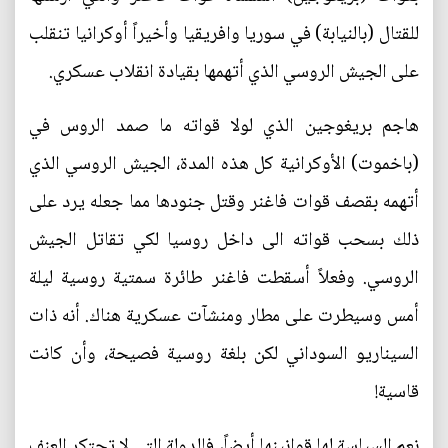
للقتال (بالنيابة) في سوريا وافريقيا وأخيراً أوكرانيا تنقلب
على الجيش الروسي الذي أتهمها بقيادة انقلاب عسكري.
هاجم بريغوجين الذي لولا قواته ما صمد الروس في
(باخموت) الأوكرانية كل هذه المدة، الجيش الروسي الذي
أتهمه بقصف قوات فاغنر وقتل جنودها مما جعله يرد على
ذلك بسحب قواته الى داخل روسيا لكي تقاتل الجيش
الروسي. وفعلاً أسقطت فاغنر طائرة سمتية روسية ليلة
أمس وسيطرت على مطار ومنشآت عسكرية هناك. أنه ذات
السيناريو السوداني لكن بلغة روسية فصيحة، وأن كانت
قاسية!
نعم السياسة لها قوانينها أيضاً، فالدولة التي لا تحتكر العنف