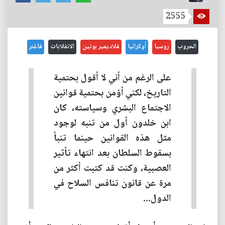
2555
الحروب
روسيا
أوكرانيا
فلاديمير بوتين
الانقلابات
فاغنر
على الرغم من أني لا أقول بحتمية
التاريخ، لكني أؤمن بحتمية قوانين
الاجتماع البشري وسياسته، كان
ابن خلدون أول من تنبه لوجود
مثل هذه القوانين حينما تنبأ
بسقوط السلطان بعد انتهاء تأثير
العصبية، وكنت قد كتبت أكثر من
مرة عن قانون تنافس السلاح في
الدول...