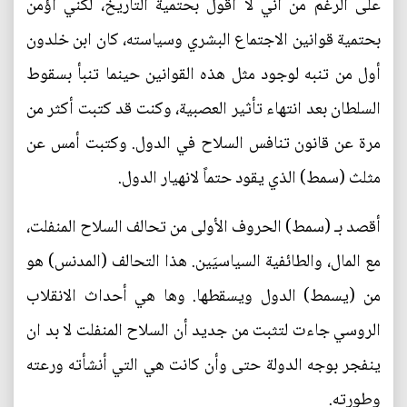
على الرغم من أني لا أقول بحتمية التاريخ، لكني أؤمن
بحتمية قوانين الاجتماع البشري وسياسته، كان ابن خلدون
أول من تنبه لوجود مثل هذه القوانين حينما تنبأ بسقوط
السلطان بعد انتهاء تأثير العصبية، وكنت قد كتبت أكثر من
مرة عن قانون تنافس السلاح في الدول. وكتبت أمس عن
مثلث (سمط) الذي يقود حتماً لانهيار الدول.
أقصد بـ (سمط) الحروف الأولى من تحالف السلاح المنفلت،
مع المال، والطائفية السياسيَين. هذا التحالف (المدنس) هو
من (يسمط) الدول ويسقطها. وها هي أحداث الانقلاب
الروسي جاءت لتثبت من جديد أن السلاح المنفلت لا بد ان
ينفجر بوجه الدولة حتى وأن كانت هي التي أنشأته ورعته
وطورته.