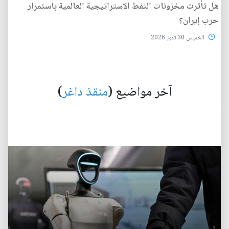
هل تأثرت مخزونات النفط الإستراتيجية العالمية باستمرار
حرب إيران؟
الخميس 30 تموز 2026
آخر مواضيع (
منقذ داغر
)