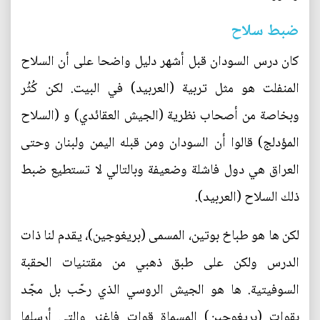
ضبط سلاح
كان درس السودان قبل أشهر دليل واضحا على أن السلاح
المنفلت هو مثل تربية (العربيد) في البيت. لكن كُثُر
وبخاصة من أصحاب نظرية (الجيش العقائدي) و (السلاح
المؤدلج) قالوا أن السودان ومن قبله اليمن ولبنان وحتى
العراق هي دول فاشلة وضعيفة وبالتالي لا تستطيع ضبط
ذلك السلاح (العربيد).
لكن ها هو طباخ بوتين، المسمى (بريغوجين)، يقدم لنا ذات
الدرس ولكن على طبق ذهبي من مقتنيات الحقبة
السوفيتية. ها هو الجيش الروسي الذي رحّب بل مجّد
بقوات (بريغوجين) المسماة قوات فاغنر والتي أرسلها