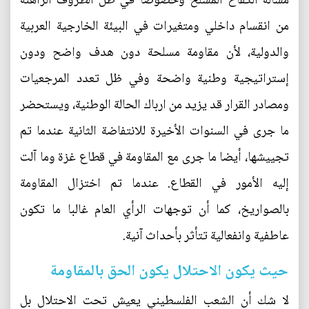
مسألة الكفاح المسلح وخصوصا في ظل الظروف الراهنة
من انقسام داخلي ومتغيرات في البيئة الخارجية العربية
والدولية، لأن مقاومة مسلحة دون هدف واضح ودون
إستراتيجية وطنية واضحة وفي ظل تعدد المرجعيات
ومصادر القرار قد يزيد من ارباك الحالة الوطنية، ويستحضر
ما جرى في السنوات الأخيرة للانتفاضة الثانية عندما تم
تجييشها، أيضا ما جرى مع المقاومة في قطاع غزة وما آلت
إليه الأمور في القطاع. عندما تم اختزال المقاومة
بالصواريخ، كما أن توجهات الرأي العام غالبا ما تكون
عاطفية وانفعالية تتأثر بأحداث آنية.
حيث يكون الاحتلال يكون الحق بالمقاومة
لا شك أن الشعب الفلسطيني يعيش تحت الاحتلال بل