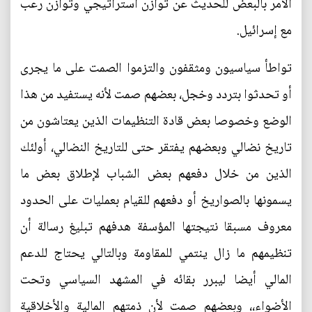
الأمر بالبعض للحديث عن توازن استراتيجي وتوازن رعب
مع إسرائيل.
تواطأ سياسيون ومثقفون والتزموا الصمت على ما يجرى
أو تحدثوا بتردد وخجل، بعضهم صمت لأنه يستفيد من هذا
الوضع وخصوصا بعض قادة التنظيمات الذين يعتاشون من
تاريخ نضالي وبعضهم يفتقر حتى للتاريخ النضالي، أولئك
الذين من خلال دفعهم بعض الشباب لإطلاق بعض ما
يسمونها بالصواريخ أو دفعهم للقيام بعمليات على الحدود
معروف مسبقا نتيجتها المؤسفة هدفهم تبليغ رسالة أن
تنظيمهم ما زال ينتمي للمقاومة وبالتالي يحتاج للدعم
المالي أيضا ليبرر بقائه في المشهد السياسي وتحت
الأضواء،، وبعضهم صمت لأن ذمتهم المالية والأخلاقية