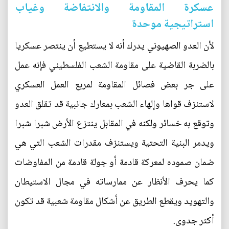
عسكرة المقاومة والانتفاضة وغياب
استراتيجية موحدة
لأن العدو الصهيوني يدرك أنه لا يستطيع أن ينتصر عسكريا
بالضربة القاضية على مقاومة الشعب الفلسطيني فإنه عمل
على جر بعض فصائل المقاومة لمربع العمل العسكري
لاستنزف قواها وإلهاء الشعب بمعارك جانبية قد تقلق العدو
وتوقع به خسائر ولكنه في المقابل ينتزع الأرض شبرا شبرا
ويدمر البنية التحتية ويستنزف مقدرات الشعب التي هي
ضمان صموده لمعركة قادمة أو جولة قادمة من المفاوضات
كما يحرف الأنظار عن ممارساته في مجال الاستيطان
والتهويد ويقطع الطريق عن أشكال مقاومة شعبية قد تكون
أكثر جدوى.