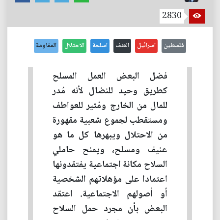
2830
فلسطين
اسرائيل
العنف
اسلحة
الاحتلال
المقاومة
فضل البعض العمل المسلح
كطريق وحيد للنضال لأنه مُدر
للمال من الخارج ومُثير للعواطف
ومستقطب لجموع شعبية مقهورة
من الاحتلال ويبهرها كل ما هو
عنيف ومسلح، ويمنح حاملي
السلاح مكانة اجتماعية يفتقدونها
اعتمادا على مؤهلاتهم الشخصية
أو أصولهم الاجتماعية. اعتقد
البعض بأن مجرد حمل السلاح