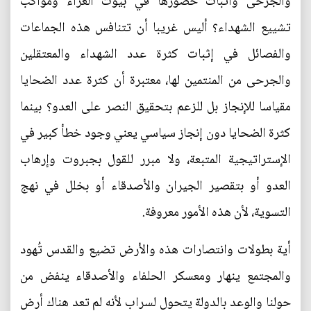
والجرحى واثبات حضورها في بيوت العزاء ومواكب
تشييع الشهداء؟ أليس غريبا أن تتنافس هذه الجماعات
والفصائل في إثبات كثرة عدد الشهداء والمعتقلين
والجرحى من المنتمين لها، معتبرة أن كثرة عدد الضحايا
مقياسا للإنجاز بل للزعم بتحقيق النصر على العدو؟ بينما
كثرة الضحايا دون إنجاز سياسي يعني وجود خطأ كبير في
الإستراتيجية المتبعة، ولا مبرر للقول بجبروت وإرهاب
العدو أو بتقصير الجيران والأصدقاء أو بخلل في نهج
التسوية، لأن هذه الأمور معروفة.
أية بطولات وانتصارات هذه والأرض تضيع والقدس تُهود
والمجتمع ينهار ومعسكر الحلفاء والأصدقاء ينفض من
حولنا والوعد بالدولة يتحول لسراب لأنه لم تعد هناك أرض