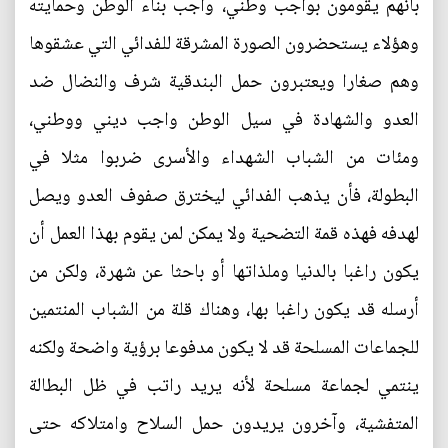
بأنهم يقومون بواجب وطني، واجب بناء الوطن وحمايته
وهؤلاء يستحضرون الصورة المشرقة للفدائي التي عشقوها
وهم صغارا ويعتبرون حمل البندقية شرف والنضال ضد
العدو والشهادة في سيل الوطن واجب ديني ووطني،
ومئات من الشباب الشهداء والأسرى ضربوا مثلا في
البطولة، فأن يذهب الفدائي ليخترق صفوف العدو ويصل
لهدفه فهذه قمة التضحية ولا يمكن لمن يقوم بهذا العمل أن
يكون راغبا بالدنيا وملذاتها أو باحثا عن شهرة، ولكن من
أرسله قد يكون راغبا بها، وهناك قلة من الشباب المنتمين
للجماعات المسلحة قد لا يكون مدفوعا برؤية واضحة ولكنه
ينتمي لجماعة مسلحة لأنه يريد راتب في ظل البطالة
المتفشية، وآخرون يريدون حمل السلاح وامتلاكه حتى