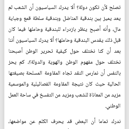
تصلح لأن تكون دولة؟ ألا يدرك السياسيون أن الشعب لم
يعد يميز بين بندقية المناضل وبندقية سلطة قمع وجباية
مال، وأنه أصبح ينظر بازدراء للبندقية وحاملها فيما كان
قبل ذلك يقدس البندقية وحاملها؟ ألا يدرك السياسيون أننا
بعد أن كنا نختلف حول كيفية تحرير الوطن أصبحنا
نختلف حول مفهوم الوطن والهوية والدولة؟، كم يحز
بالنفس أن نمارس النقد تجاه المقاومة المسلحة بصيغتها
الحالية حيث كان نتيجة المقاومة الفصائيلية والموسمية
مزيد من المعاناة للشعب ومزيد من التفسخ في ساحة العمل
الوطني.
ندرك تماما أن البعض قد يحرف الكلم عن مواضعها،