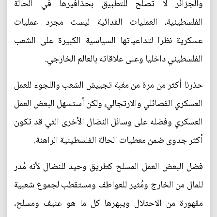
والجزائر لا تصلح للتطبيق بحذافيرها في الحالة
الفلسطينية، العمليات الفدائية ليست مجرد عمليات
عسكرية نظرا لتداعياتها السياسية الكبيرة على الشعب
الفلسطيني داخليا وعلى علاقاته بالعالم الخارجي.
حذرنا أكثر من مرة من مغبة تجييش الشعب واللجوء للعمل
العسكري الفصائلي والارتجالي، ولكن أستسهل البعض العمل
العسكري وفضله على وسائل النضال الأخرى التي قد تكون
أكثر جدوى ضمن معطيات الحالة الفلسطينية الراهنة.
فضل البعض العمل المسلح كطريق وحيد للنضال لأنه مُدر
للمال من الخارج ومُثير للعواطف ومستقطب لجموع شعبية
مقهورة من الاحتلال ويبهرها كل ما هو عنيف ومسلح،