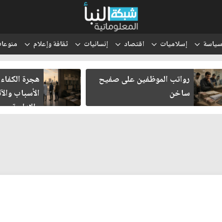
ياسة
إسلاميات
اقتصاد
إنسانيات
ثقافة وإعلام
منوعا
رواتب الموظفين على صفيح
هجرة الكفاءا
ساخن
الأسباب والآث
والإدارية