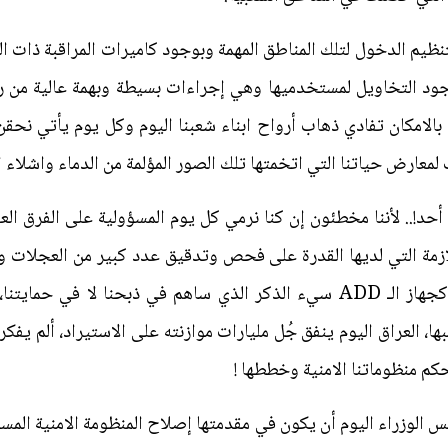
تنظيم الدخول لتلك المناطق المهمة وبوجود كاميرات المراقبة ذات ا
ود التخاويل لمستخدميها وهي إجراءات بسيطة وبهمة عالية من 
لامكان تفادي ذهاب أرواح ابناء شعبنا اليوم وكل يوم يأتي نحقن
ارض حياتنا التي اتخمتها تلك الصور المؤلمة من الدماء واشلاء ال
حد!.. لأننا مخطئون إن كنا نرمي كل يوم المسؤولية على الفرق الع
اللازمة التي لديها القدرة على فحص وتدقيق عدد كبير من العجلات و
من المواد الغذائية.. معدات كفوءة لا كجهاز الـ ADD سيء الذكر الذي ساهم في 
ا، العراق اليوم ينفق جُل مليارات موازنته على الاستيراد، ألم يف
كم منظوماتنا الامنية وخططها !
س الوزراء اليوم أن يكون في مقدمتها إصلاح المنظومة الامنية المسؤ