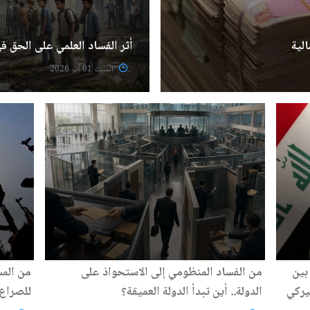
الية
أثر الفساد العلمي على الحق في
السبت 01 آب 2026
بين
من الفساد المنظومي إلى الاستحواذ على
من المس
يركي
الدولة.. أين تبدأ الدولة العميقة؟
للصراع