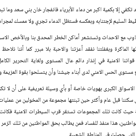
عد تكفي إلا بكمية اكبر من دماء الأبرياء فانفجار خان بني سعد وما تب
ط السليم لإجتنابه وبعكسه فستظل الدماء تجري ولا ممسك لمجراها إل
وب مع الاحداث وتستشعر أماكن الخطر المحدق بنا وبالأخص الاسوا
 الماكرة وبغفلتنا نفقد أعزتنا والاحبة بلا مبرر كما أننا نلاحظ 
واتنا الامنية في إنذار دائم عال المستوى ولغاية التحرير الك
 مستوى الحس الامني لدى أبناء جيشنا وأن يتسلحوا بقوة العزيمة وع
ك الاسواق الكبرى بهويات خاصة أو بأي وسيلة تعريفية على أن لا تك
كننا قبل عام وأكثر حين تبنتها مجموعة من المخولين من عمليات 
 عجلة حيث كانت تلك المجموعات تستقر قرب السيطرات الامنية فكانت 
اطنين، هذا منفذ للفساد فمن يطالب بحق المواطنين من تلك الزمر 
التي حصلت في المناطق الشعبية.