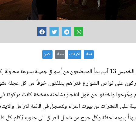
فساد
الارهاب
بغداد
الامن
كعادتهم ومنذ الصباح الباكر لهذا اليوم الخميس 13 آب، بدأ المتبضعون من أسواق جم
 مركون على نواص الشوارع فتراهم يتلفتون خوفاً من كل عجلة متو
م وجُرحوا واختفوا من هول انفجار بشاحنة مفخخة كانت مركونة في
ليلة على العشرات من بيوت العزاء ولنسجل في قائمة الارامل والايتام
يهنأ بيومه لحظة وكل جرح من شمال العراق الى جنوبه يُكلم كل ق