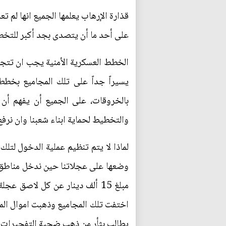
قذارة الإرهاب يعلمها الجميع انها لم ت
على أحد ما أن يتصدى بجد أكبر للتخطي
الخطط العسكرية الأمنية يجب ان تتجا
يسيراً جداً على تلك المجاميع بخططها
بالخروقات، على الجميع أن يفهم أن ق
والتخطيط لحماية ابناء شعبنا وان نرفع
لماذا لا يتم تنظيم عملية الدخول لتل
وضعها على عجلاتنا حين ندخل مناطق س
مبلغ 15 ألف دينار عن كل لاصق
اختفت تلك المجاميع وذهبت اموال المو
يطالب بثأر من ذهب ضحية التفجيرات 