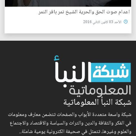
اعدام صوت الحق والحرية الشيخ نمر باقر النمر
الأحد 03 كانون الثاني 2016
شبكة النبأ المعلوماتية
شبكة واسعة متعددة الأبواب والصفحات تتضمن معارف ومعلومات
في الفكر والثقافة والدين والتراث والسياسة والاقتصاد والاجتماع
والعلوم وغيرها، تتمثل في صحيفة الكترونية يومية شاملة..