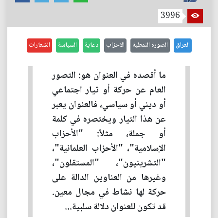
3996
العراق
الصورة النمطية
الاحزاب
دعاية
السياسة
الشعارات
ما أقصده في العنوان هو: التصور
العام عن حركة أو تيار اجتماعي
أو ديني أو سياسي، فالعنوان يعبر
عن هذا التيار ويختصره في كلمة
أو جملة، مثلاً: "الأحزاب
الإسلامية"، "الأحزاب العلمانية"،
"التشرينيون"، "المستقلون"،
وغيرها من العناوين الدالة على
حركة لها نشاط في مجال معين.
قد تكون للعنوان دلالة سلبية...