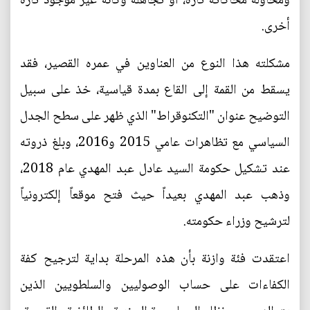
ومحاولة محاكاته تارة، أو تجاهله وكأنه غير موجود تارة
أخرى.
مشكلته هذا النوع من العناوين في عمره القصير، فقد
يسقط من القمة إلى القاع بمدة قياسية، خذ على سبيل
التوضيح عنوان "التكنوقراط" الذي ظهر على سطح الجدل
السياسي مع تظاهرات عامي 2015 و2016، وبلغ ذروته
عند تشكيل حكومة السيد عادل عبد المهدي عام 2018،
وذهب عبد المهدي بعيداً حيث فتح موقعاً إلكترونياً
لترشيح وزراء حكومته.
اعتقدت فئة وازنة بأن هذه المرحلة بداية لترجيح كفة
الكفاءات على حساب الوصوليين والسلطويين الذين