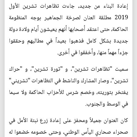
إعادة البناء من جديد، جاءت تظاهرات تشرين الأول
2019 مطلقة العنان لصرخة الجماهير بوجه المنظومة
الحاكمة، حتى اعتقد أصحابها أنهم يعيشون أيام ولادة دولة
جديدة بشكل كامل فذهبوا بعيداً في مطالبهم وحققوا
جزءاً مهماً منها، وأخفقوا في أخرى.
سميت "تظاهرات تشرين"، و "ثورة تشرين"، و "حراك
تشرين"، وصار المشارك والناشط في التظاهرات "تشريني"
يفتخر بثوريته، وخصم شرس للأحزاب الحاكمة ولا سيما
في الوسط والجنوب.
كان العنوان جميلاً ومحفز على إعادة زرع نبتة الأمل في
صحراء صحاري اليأس الوطني، وحتى خصومه خضعوا له