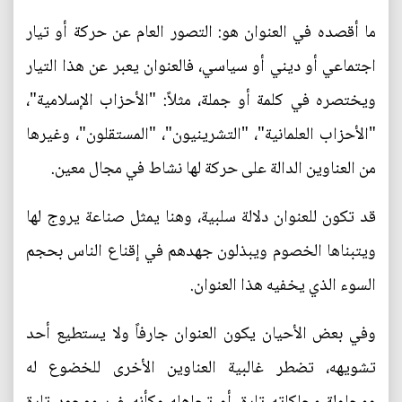
ما أقصده في العنوان هو: التصور العام عن حركة أو تيار
اجتماعي أو ديني أو سياسي، فالعنوان يعبر عن هذا التيار
ويختصره في كلمة أو جملة، مثلاً: "الأحزاب الإسلامية"،
"الأحزاب العلمانية"، "التشرينيون"، "المستقلون"، وغيرها
من العناوين الدالة على حركة لها نشاط في مجال معين.
قد تكون للعنوان دلالة سلبية، وهنا يمثل صناعة يروج لها
ويتبناها الخصوم ويبذلون جهدهم في إقناع الناس بحجم
السوء الذي يخفيه هذا العنوان.
وفي بعض الأحيان يكون العنوان جارفاً ولا يستطيع أحد
تشويهه، تضطر غالبية العناوين الأخرى للخضوع له