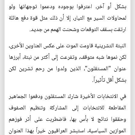
بشكل أو آخر، اعترفوا بوجوده ودعموا توجهاتها ولو
لمحاولات السير مع التيار، إلا أن ذلك مثل قوة دفع هائلة
ارتقت بسقف التوقعات وشحنت الهمم من جديد.
النبتة التشرينية قاومت الموت على عكس العناوين الأخرى،
لكن نموها شبه متوقف، وتفرعت إلى أكثر من نبتة، أبرزها
عنوان "المستقلون"، الذين ولدوا من رحم تشرين لكن
بشكل أقل تأثيراً.
في الانتخابات الأخيرة شارك المستقلون ودفعوا الجماهير
المقاطعة للانتخابات إلى المشاركة وتنظيم الصفوف
وحققوا نتائج لا بأس بها، فاضطربت على أثر فوزهم
الموازين السياسية، استبشر العراقيون خيراً بهذا العنوان