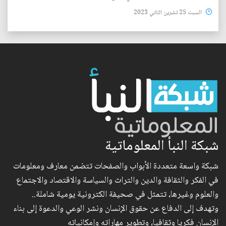
السبت 25 تشرين الثاني 2023
شبكة النبأ المعلوماتية
شبكة واسعة متعددة الأبواب والصفحات تتضمن معارف ومعلومات
في الفكر والثقافة والدين والتراث والسياسة والاقتصاد والاجتماع
والعلوم وغيرها، تتمثل في صحيفة الكترونية يومية شاملة..
وتهدف إلى الدفاع عن حقوق الإنسان ونشر الوعي والدعوة إلى بناء
الإنسان فكريا وثقافيا، وتطوير مهاراته وإمكانياته