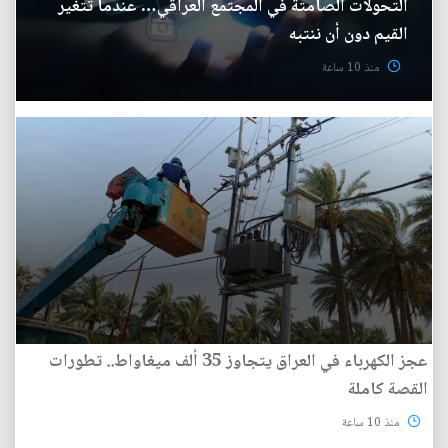
التحولات الصامتة في المجتمع العراقي… عندما تتغير
القيم دون أن ننتبه
منذ 10 ساعة
عجز الكهرباء في العراق يتجاوز 35 ألف ميغاواط.. تطورات
القصة كاملة
منذ 10 ساعة