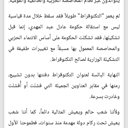
يتوالدون عبر نظام المحاصصة الحزبية والطائفية والقومية.
لم يعمر "التكنوقراط" طويلاً فقد سقط خلال مدة قياسية
ليس مع استقالة حكومة عادل عبد المهدي، إنما قبل
تشكيلها، فقد تشكلت الحكومة على أساس الانتماء الحزبي
والمحاصصة المعمول بها مسبقاً مع تغييرات طفيفة في
التشكيلة الوزارية لصالح التكنوقراط.
النهاية البائسة لعنوان التكنوقراط دفنتها بدون تشييع،
رمتها في مقابر العناوين الجميلة التي فشلت أو أُفشلت
وغادرت بسرعة.
ولأننا شعب حالم ويعيش المثالية دائماً، كما أننا شعب
يعيش تحت ركام دولة مهدمة منذ سنوات، فطموحنا الأول