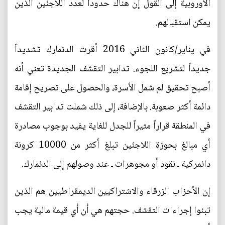
الأوروبية إلى القول إن هناك حدوداً لعدد اللاجئين الذين
يمكن استقبالهم.
في يناير/كانون الثاني 2016 أقرت الدنمارك تشديداً
جديداً لتشريع اللجوء. تدابير التقشف الجديدة تعني أنه
أصبح تحقيق لم شمل الأسرة، والحصول على تصريح إقامة
دائمة أكثر صعوبة. بالإضافة، إلى ذلك شملت تدابير التقشف
في المنطقة قراراً مثيراً للجدل للغاية يفيد بوجوب مصادرة
أي مبالغ بحوزة اللاجئين تبلغ أكثر من 10000 كرونة
دانمركية ـ نقود أو مجوهرات ـ عند وصولهم إلى الدنمارك.
إن الأحزاب الزرقاء والاشتراكيين الديمقراطيين هم الذين
تبنوا إجراءات التقشف. حجتهم هي أن أي قيمة مالية يجب