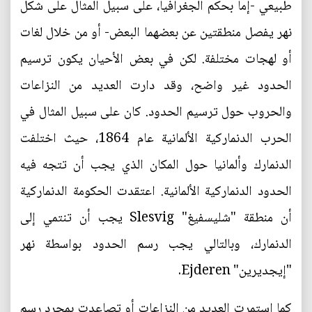
طبيعي -إما بحكم الجغرافيا، على سبيل المثال على شكل
نهر يفصل منطقتين عن بعضهما البعض- أو من خلال لغات
أو لهجات مختلفة. لكن في بعض الأحيان يكون ترسيم
الحدود غير واضح، وقد دارت العديد من النزاعات
والحروب حول ترسيم الحدود. كان على سبيل المثال في
الحرب الدنماركية الألمانية عام 1864، حيث اختلفت
الدنمارك وألمانيا حول المكان الذي يجب أن تتجه فيه
الحدود الدنماركية الألمانية. اعتقدت الحكومة الدنماركية
أن منطقة "شليسفيغ" Slesvig يجب أن تنتمي إلى
الدنمارك، وبالتالي يجب رسم الحدود بواسطة نهر
"إيجديرين" Ejderen.
كما استمرت العديد من النزاعات أو تصاعدت بمجرد رسم