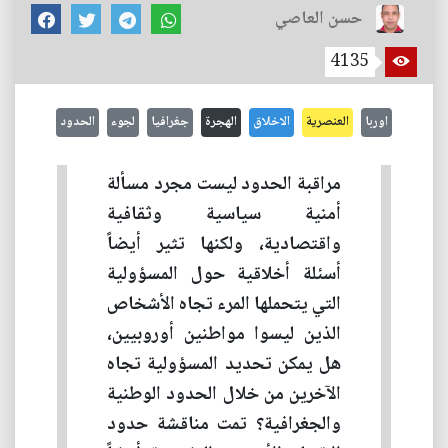
حسن العاصي
4135
اوربا
العنصرية
الاخلاق
الهجرة
جغرافيا
لجوء
الحدود
مراقبة الحدود ليست مجرد مسألة
أمنية سياسية وثقافية
واقتصادية، ولكنها تثير أيضاً
أسئلة أخلاقية حول المسؤولية
التي يتحملها المرء تجاه الأشخاص
الذين ليسوا مواطنين أوروبيين،
هل يمكن تحديد المسؤولية تجاه
الآخرين من خلال الحدود الوطنية
والجغرافية؟ تمت مناقشة حدود