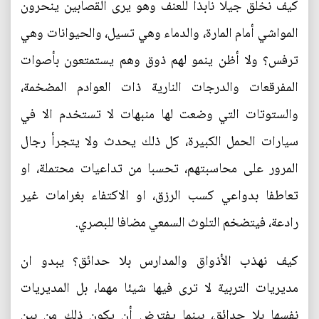
كيف نخلق جيلا نابذا للعنف وهو يرى القصابين ينحرون
المواشي أمام المارة، والدماء وهي تسيل، والحيوانات وهي
ترفس؟ ولا أظن ينمو لهم ذوق وهم يستمتعون بأصوات
المفرقعات والدرجات النارية ذات العوادم المضخمة،
والستوتات التي وضعت لها منبهات لا تستخدم الا في
سيارات الحمل الكبيرة، كل ذلك يحدث ولا يتجرأ رجال
المرور على محاسبتهم، تحسبا من تداعيات محتملة، او
تعاطفا بدواعي كسب الرزق، او الاكتفاء بغرامات غير
رادعة، فيتضخم التلوث السمعي مضافا للبصري.
كيف نهذب الأذواق والمدارس بلا حدائق؟ يبدو ان
مديريات التربية لا ترى فيها شيئا مهما، بل المديريات
نفسها بلا حدائق، بينما يفترض أن يكون ذلك من بين