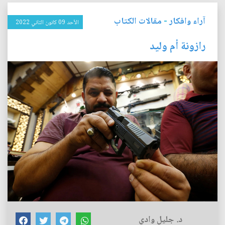
آراء وافكار
-
مقالات الكتاب
الأحد 09 كانون الثاني 2022
رازونة أم وليد
د. جليل وادي