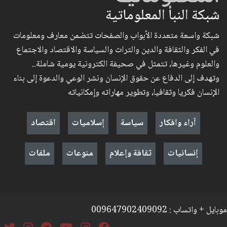
شبكة النبأ المعلوماتية
شبكة واسعة متعددة الأبواب والصفحات تتضمن معارف ومعلومات
في الفكر والثقافة والدين والتراث والسياسة والاقتصاد والاجتماع
والعلوم وغيرها، تتمثل في صحيفة الكترونية يومية شاملة..
وتهدف إلى الدفاع عن حقوق الإنسان ونشر الوعي والدعوة إلى بناء
الإنسان فكريا وثقافيا، وتطوير مهاراته وإمكانياته
آراء وافكار
سياسة
إسلاميات
اقتصاد
إنسانيات
ثقافة وإعلام
منوعات
ملفات
موبايل + واتساب : 009647902409092