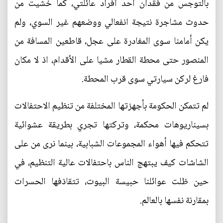
بالتوجس من فقدان أحد أفراد عائلتي، كما خشيت من
حدوث مشاجرة نتيجة انفعالي ووضعهم غير السوي، ولم
يكن أمامنا سوى المغادرة على عجل، قاطعين المسافة من
المنصور حتى محطة القطار مشيا على الأقدام، اذ لا مكان
فارغ لركن سيارتي سوى قرب المحطة.
لم تتمكن الحكومة بأجهزتها المختلفة من تنظيم الاحتفالات
بسيناريوهات محكمة، وتركتها تجري بطريقة عشوائية
تتحكم فيها أهواء المجموعات الشبابية، بينما نرى من على
الشاشات كيف يبتهج الناس باحتفالات عالية التنظيم، في
حين ظلت عوائلنا حبيسة البيوت، تتقاذفها الحسرات
بمقارنة نفسها بالعالم.