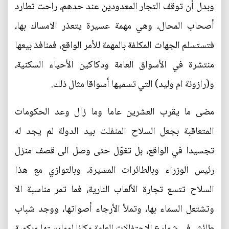
وبدل أن توقف التجار المعدودين عند حدهم، راحت تطارد
أصحاب المحال، وهي مهمة عسيرة يتعذر الامساك بها،
فتستسلم الجهات المكلفة بالمهمة للأمر الواقع، فمنافذ بيعها
منتشرة في الأسواق العامة ودكاكين الأحياء السكنية،
و(رازونة ام وليد) التي تسميها أسواقا مثال ذلك.
مضى ما يقرب العشرين عاما وما زال وعد الحكومات
المتعاقبة بجعل السلاح المنفلت بيد الدولة لم يجد له
تجسيدا في الواقع، بل تغوّل حتى وصل الى قصف منزل
رئيس الوزراء وبالطائرات المسيرة، وبالتوازي مع هذا
السلاح تتسع تجارة الألعاب النارية، فما تمر مناسبة الا
وتشتعل السماء بها، وتملأ الأرجاء أصواتها، ووجد شباب
طائش في شوارع الاحتفالات العامة مكانا لممارستها وبكمية