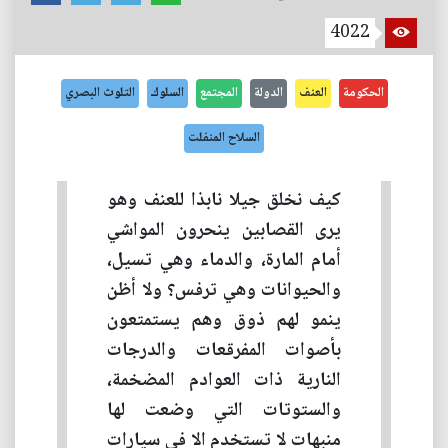
4022
الحكومة
العنف
الدولة
المجتمع
السلوك
التلوث البصري
السلاح المنفلت
كيف نخلق جيلا نابذا للعنف وهو
يرى القصابين ينحرون المواشي
أمام المارة، والدماء وهي تسيل،
والحيوانات وهي ترفس؟ ولا أظن
ينمو لهم ذوق وهم يستمتعون
بأصوات المفرقعات والدرجات
النارية ذات العوادم المضخمة،
والستوتات التي وضعت لها
منبهات لا تستخدم الا في سيارات