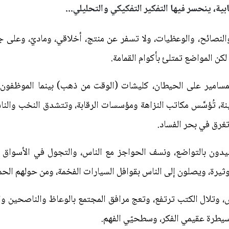
بية، ينحسر فيها التفكير التفكيكي والتحليلي...
والنصائح، والوعظيات، ولا تسفر عن منتج، أخلاقي، وماديّ، وعلى 
لكن المواضع تمتلئ بأكوام القمامة.
سامير على الحيطان، كليشات (الوقت من ذهب) بينما الموظفون 
نة، تُؤسَّس مكاتب النزاهة ومؤسسات الرقابة، وتتشدق النخب والنا
 تغرق في بحر الفساد.
يدون بالتواضع، ونسف الحواجز مع الناس، والتجول في الأسواق وا
لوثيرة، ويصلون إلى الناس بقوافل السيارات الفخمة، ومن حولهم الح
 وتلال الكتب ترتفع، وتعج مرافق المجتمع بالوعاظ والناصحين والزه
سيطرة عقيمي الفكر، وسطحيّي الفهم.