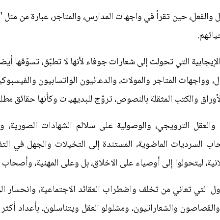
 والفعل، حين تقرأ في واجهات المدارس، والمتاجر، عبارة من مثل "من 
ياتهم.
لإيجابية التي تحولت إلى شعارات جوفاء لأنها لا تطبّق، تسوّقها أيض
ل، وواجهات المتاجر والمولات، والدعائيون الواتسابيون والفيسب
والأوراق والكتب المثقلة بالنصوص، تروّج للبديهيات وكأنها حقائق مطل
ية، والعقل الترويجي، والوصولية على سلالم الشهادات الصورية، 
حاب السرديات الماضوية، المستندة إلى التخيلات والجهل في الت
نية، ليتحولوا إلى أوصياء على الاخلاق، بل وعلى المهنية، وأصحاب ا
لدول التي تعاني من تخلف واضطراب العقائد الاجتماعية، وانحسار الو
لقصاصون والشعاراتيون، ومشلولو العقل ويتناسلون، بأعداد أكثر م