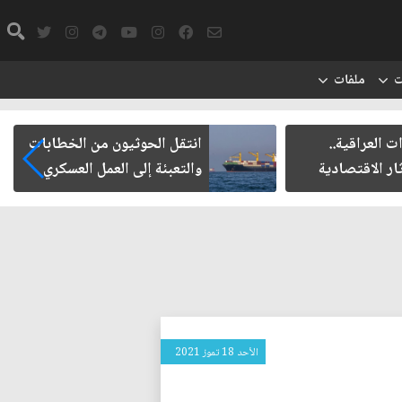
ت
ملفات
يون من الخطابات
مأزق الزيدي مع الميليشيات
 العمل العسكري
الأحد 18 تموز 2021