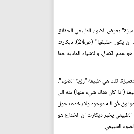
ميزة" يعرض الضوء الطبيعي الحقائق
لديكارت والتي لا يمكن الشك فيها. القاعدة العامة لديكارت هي ان "كل ما اتصوره بوضوح وتميّز يجب ان يكون حقيقيا" (ص24). ديكارت
و عدم الكمال، والاشياء المادية حقا
ومتميزة. تلك هي طبيعة "رؤية الضوء".
يقة (اذا كان هناك شيء منها) منه الى
موثوق لأن الله موجود ولا يخدعه حول
ء الطبيعي يخبر ديكارت ان الخداع هو
لضوء الطبيعي.