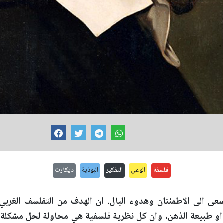
فلسفة
الوعي
التفكير
البوذية
ديكارت
سعى الى الاطمئنان وهدوء البال. ان الهدف من التفلسف الغربي
 او طبيعة الذهن، وان كل نظرية فلسفية هي محاولة لحل مشكلة