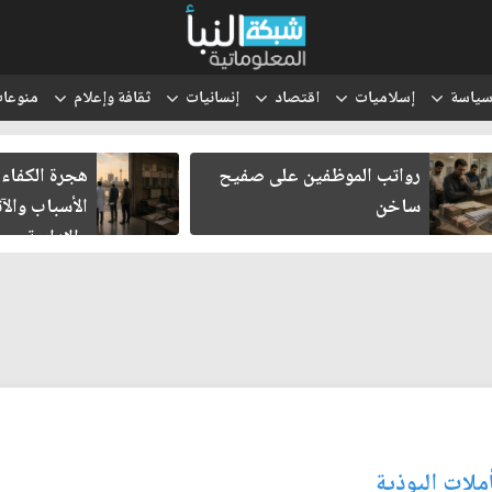
ياسة
إسلاميات
اقتصاد
إنسانيات
ثقافة وإعلام
منوعا
رواتب الموظفين على صفيح
هجرة الكفاءا
ساخن
الأسباب والآث
والإدارية
ملات البوذية