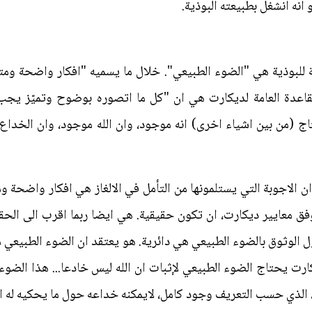
 انه انشغل بطبيعته البوذية.
للبوذية هي "الضوء الطبيعي". خلال ما يسميه "افكار واضحة ومت
ج (من بين اشياء اخرى) انه موجود، وان الله موجود، وان الخداع ه
ن الاجوبة التي يستلمونها من التأمل في الالغاز هي افكار واضحة 
وفق معايير ديكارت، ان تكون حقيقية. هي ايضا ربما اقرب الى الحق
الوثوق بالضوء الطبيعي هي دائرية. هو يعتقد ان الضوء الطبيعي 
كارت يحتاج الضوء الطبيعي لإثبات ان الله ليس خادعا... هذا الضو
، الذي حسب التعريف وجود كامل، لايمكنه خداعه حول ما يحكيه له ا