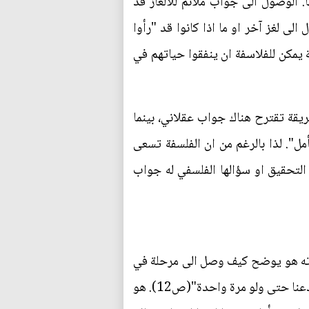
ا. الوصول الى جواب ملائم للالغاز قد
الى لغز آخر او ما اذا كانوا قد "رأوا
ة يمكن للفلاسفة ان ينفقوا حياتهم في
طريقة تقترح هناك جواب عقلاني، بينما
أمل". لذا بالرغم من ان الفلسفة تسعى
لتحقيق او سؤالها الفلسفي له جواب
لاته هو يوضح كيف وصل الى مرحلة في
تفكيره لم يعد فيها متأكدا من اي شيء. الحواس احيانا تخدع، كما يقول "من الحكمة ان لا نثق كليا بمن خدعنا حتى ولو مرة واحدة"(ص12). هو