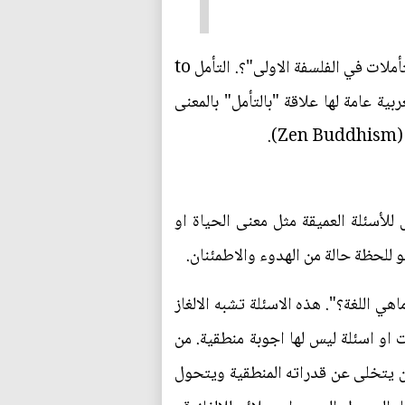
لماذا اطلق ديكارت (1596-1650) على رسالته الشهيرة Meditations on first philosophy بـ "التأملات في الفلسفة الاولى"؟. التأمل to
ربية عامة لها علاقة "بالتأمل" بالمعنى
.
للأسئلة العميقة مثل معنى الحياة او
للحظة حالة من الهدوء والاطمئنان.
ي اللغة؟". هذه الاسئلة تشبه الالغاز
ارقات او اسئلة ليس لها اجوبة منطقية. من
ان يتخلى عن قدراته المنطقية ويتحول