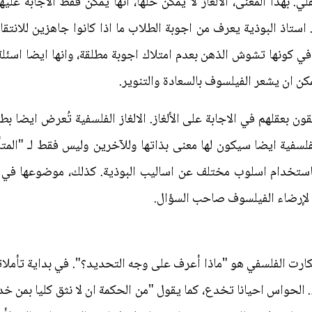
ي. بهذا المعنى، الالغاز لا يمكن حلها، انها يمكن فقط الاجابة عليه
ستاذ البوذية يعرف من اجوبة الطلاب ما اذا كانوا جاهزين للانتقال 
ز في كونها تشوش الذهن بعدم امتلاك اجوبة مطلقة، وانها ايضا اسئل
مكن ان يشعر الفيلسوف بالسعادة والتنوير.
ون بعقلهم في الاجابة على الألغاز. الالغاز الفلسفية تُعرض ايضا ب
لفلسفية ايضا سيكون لها معنى بذاتها وللآخرين وليس فقط لـ "المت
استخدام اسلوب مختلف عن اساليب البوذية. كذلك، موضوعها في ا
 لإرضاء الفيلسوف صاحب السؤال.
كارت الفلسفي هو "ماذا أعرف على وجه التحديد؟". في بداية تأم