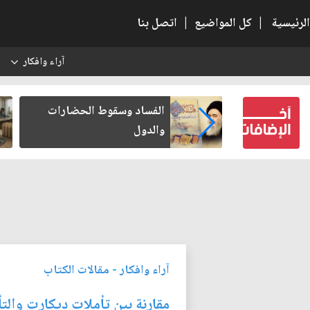
الرئيسية
|
كل المواضيع
|
اتصل بنا
آراء وافكار
س
بعين كتب لنفسه
الفساد وسقوط الحضارات
والدول
آراء وافكار
-
مقالات الكتاب
مقارنة بين تأملات ديكارت والتأ