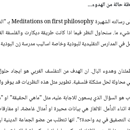
ة حالة من الهدوء...
 حول شيء ما. سنحاول النظر فيما اذا كانت طريقة ديكارت والفلسفة الغ
المدارس التقليدية للبوذية وخاصة اساليب مدرسة زن البوذية (Zen Buddhism)
مئنان وهدوء البال. ان الهدف من التفلسف الغربي هو ايجاد حلول 
 محاولة لحل مشكلة فلسفية. تطوير مثل هذه النظريات قد يوفر ولو 
 هو السؤال الذي يسعون للاجابة عليه، مثل "ماهي الحقيقة" او "ماه
ا البوذية اثناء التأمل. الالغاز هي بيانات محيرة او أمثال غامضة، او مف
ت التصفيق في يد واحدة؟". انها تتطلب من عضو الجماعة الدينية 