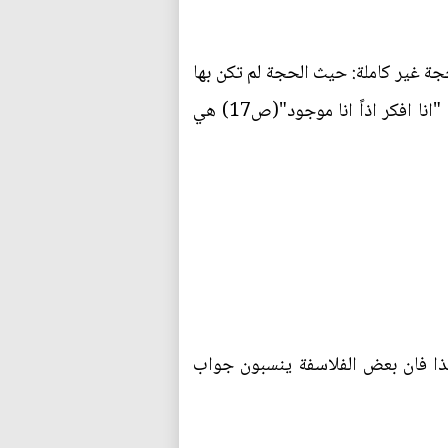
ة غير كاملة: حيث الحجة لم تكن بها
الفرضية واضحة وتسمى هنا (enthmeme). اي، هي استنتاج بدون فرضية عالمية. حجته الشهيرة في "انا افكر اذاً انا موجود"(ص17) هي
 لذا فان بعض الفلاسفة ينسبون جواب