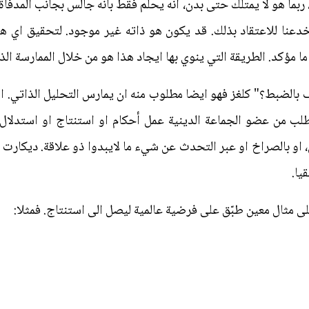
 ربما هو لا يمتلك حتى بدن، انه يحلم فقط بانه جالس بجانب المدفأة 
خدعنا للاعتقاد بذلك. قد يكون هو ذاته غير موجود. لتحقيق اي 
 مؤكد. الطريقة التي ينوي بها ايجاد هذا هو من خلال الممارسة الذا
ف بالضبط؟" كلغز فهو ايضا مطلوب منه ان يمارس التحليل الذاتي. ال
تطلب من عضو الجماعة الدينية عمل أحكام او استنتاج او استدلال
، او بالصراخ او عبر التحدث عن شيء ما لايبدوا ذو علاقة. ديكارت 
يا.
ى مثال معين طبّق على فرضية عالمية ليصل الى استنتاج. فمثلا: