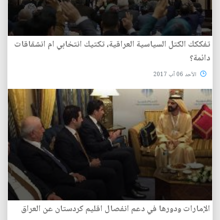
تفككك الكتل السياسية العراقية، تكتيك انتخابي ام انشقاقات
دائمة؟
الأحد 06 آب 2017
الإمارات ودورها في دعم انفصال اقليم كردستان عن العراق