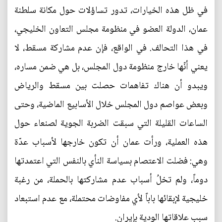
في ظل هذه الخيارات، تدور تساؤلات حول مكانة سلطنة
عمان، الدولة العضو في منظومة مجلس التعاون الخليجي،
في هذا التحالف. في الواقع، فإن عدم مشاركة مسقط، لا
يعني أنّها خارج منظومة دول المجلس، بل هي ضمن مساره،
ويبدو أن هناك تفاهمات حصلت بين مسقط والرياض
وبعض عواصم دول المجلس خلال الأسابيع الماضية، وحتى
الساعات القليلة التي سبقت الضربة الجوية لصنعاء حول
هذه العملية، ورأت عمان أن تكون خارجها لأسباب عدّة
وهي: فضلت الاعتصام بسياسة النأي بالنفس التي اعتمدتها
دوماً، ولم تخلُ أسباب عدم مشاركتها بالحملة، من رغبة
خليجية لإبقائها باباً لأي مفاوضات محتملة، مع عدم استبعاد
سبب علاقاتها الودية بإيران.