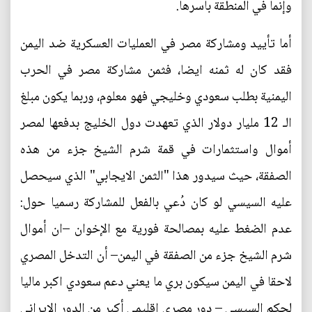
وإنما في المنطقة بأسرها.
أما تأييد ومشاركة مصر في العمليات العسكرية ضد اليمن
فقد كان له ثمنه ايضا، فثمن مشاركة مصر في الحرب
اليمنية بطلب سعودي وخليجي فهو معلوم، وربما يكون مبلغ
الـ 12 مليار دولار الذي تعهدت دول الخليج بدفعها لمصر
أموال واستثمارات في قمة شرم الشيخ جزء من هذه
الصفقة، حيث سيدور هذا "الثمن الايجابي" الذي سيحصل
عليه السيسي لو كان دُعي بالفعل للمشاركة رسميا حول:
عدم الضغط عليه بمصالحة فورية مع الإخوان –ان أموال
شرم الشيخ جزء من الصفقة في اليمن– أن التدخل المصري
لاحقا في اليمن سيكون بري ما يعني دعم سعودي اكبر ماليا
لحكم السيسي – دور مصري إقليمي أكبر من الدور الايراني