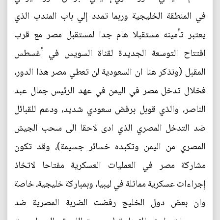
في المنطقة الخليجية وربما تمدد إلي باب المندب الذي
يعتبر تأمينه مستقبلا هام جدا لمستقبل مصر مع قرب
افتتاح التوسعة الجديدة لقناة السويس في أغسطس
المقبل (ونذكر هنا ان السعودية لن تعطي مصر هذا الدور،
فخلال تدخل مصر في اليمن في عهد الرئيس جمال عبد
الناصر، والذي قوبل برفض سعودي شديد، ودعم للقبائل
ضد التدخل المصري الذي ادى لاحقا الى سحب الجيش
المصري من اليمن وتكبده خسائر جسيمة)، وقد تكون
مشاركة مصر في العمليات العسكرية مفتاحا لاتخاذ
إجراءات عسكرية مماثلة في ليبيا، وبمباركة خليجية، خاصة
وان بعض دول الخليج رفضت الضربة المصرية ضد