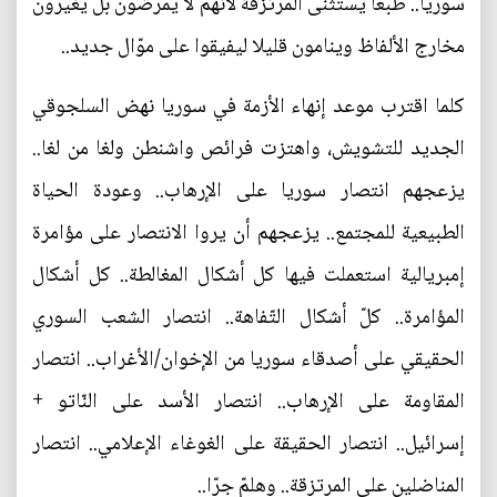
سوريا.. طبعا يستثنى المرتزقة لأنهم لا يمرضون بل يغيرون
مخارج الألفاظ وينامون قليلا ليفيقوا على موّال جديد..
كلما اقترب موعد إنهاء الأزمة في سوريا نهض السلجوقي
الجديد للتشويش، واهتزت فرائص واشنطن ولغا من لغا..
يزعجهم انتصار سوريا على الإرهاب.. وعودة الحياة
الطبيعية للمجتمع.. يزعجهم أن يروا الانتصار على مؤامرة
إمبريالية استعملت فيها كل أشكال المغالطة.. كل أشكال
المؤامرة.. كلّ أشكال التّفاهة.. انتصار الشعب السوري
الحقيقي على أصدقاء سوريا من الإخوان/الأغراب.. انتصار
المقاومة على الإرهاب.. انتصار الأسد على النّاتو +
إسرائيل.. انتصار الحقيقة على الغوغاء الإعلامي.. انتصار
المناضلين على المرتزقة.. وهلمّ جرّا..