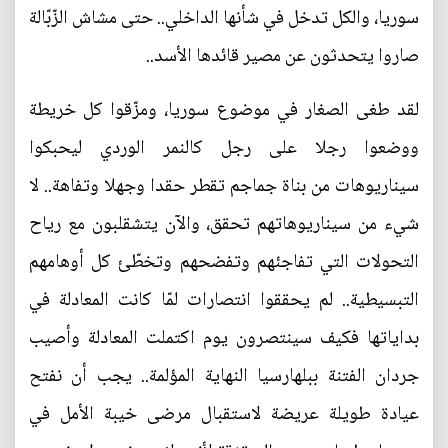
سوريا، والكل تدخل في شأنها الداخلي.. حتى مشاش الزّبّالة
صاروا يتحدثون عن مصير قائدها الأسد..
لقد طغى الصغار في موضوع سوريا، ومزّقوا كل خريطة
ووضعوا رجلا على رجل كالنمر الوردي ليحبكوا
سيناريوهات من بناة جماجم تقطر حقدا وجهلا وتفاهة.. لا
شيء من سيناريوهاتهم تحقق، والآن يتشقلبون مع رياح
التحولات التي تفاجئهم وتفضحهم وتخطّئ كل أوهامهم
التبسيطية.. لم يحققوا انتصارات لمّا كانت المعادلة في
بداياتها فكيف سينتصرون يوم اكتملت المعادلة وأصيب
جردان الفتنة ببلهارسيا النهاية المؤلمة.. يجب أن نفتح
عيادة طويلة عريضة لاستقبال مرضى خيبة الأمل في