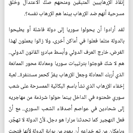
إنقاذ الإرهابيين المتبقين ومنحهم صكّ الاعتدال وخلق
مسرحية أنهم ضد الإرهاب بينما هم الإرهاب نفسه؟.
لقد أرادوا أن يحولوا سوريا إلى دولة فاشلة أو يطيحوا
بالدولة مثلما فعلوا في أماكن أخرى، ولا زالوا يعملون لهذا
الغرض، خارج العرف الدولي وأبسط مبادئ القانون الدولي..
هم لا شكّ فوجئوا بترتيبات سوريا ومعادلة محور الممانعة
الذي أربك المعادلة وجعل الإرهاب يفرّ كحمر مستنفرة.. لعبة
إخفاء الإرهاب الذي نشأ باسم البكائية الممسرحة على شعب
سوري طحنوه في الداخل بينما حولوا شرذمة من مهاجريه
إلى شحادين في عواصم أصدقاء الشعب السوري.. مع أنّ
فعل التهجير كما تحدثنا مرارا هو دجل، لأنّ الدولة لا تهجّر،
وبإمكان من تم خداعه أن يعود من بوابة الدولة لأنها فتحت