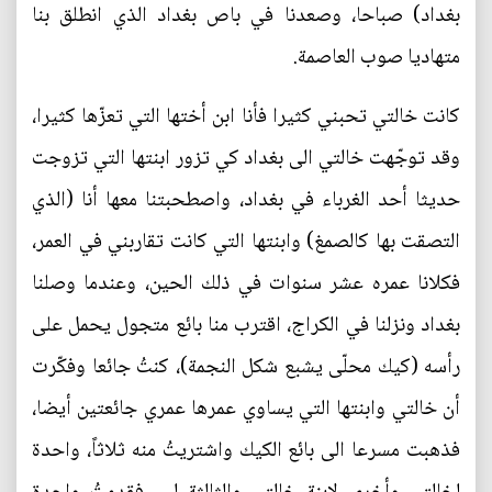
بغداد) صباحا، وصعدنا في باص بغداد الذي انطلق بنا
متهاديا صوب العاصمة.
كانت خالتي تحبني كثيرا فأنا ابن أختها التي تعزّها كثيرا،
وقد توجّهت خالتي الى بغداد كي تزور ابنتها التي تزوجت
حديثا أحد الغرباء في بغداد، واصطحبتنا معها أنا (الذي
التصقت بها كالصمغ) وابنتها التي كانت تقاربني في العمر،
فكلانا عمره عشر سنوات في ذلك الحين، وعندما وصلنا
بغداد ونزلنا في الكراج، اقترب منا بائع متجول يحمل على
رأسه (كيك محلّى يشبع شكل النجمة)، كنتُ جائعا وفكّرت
أن خالتي وابنتها التي يساوي عمرها عمري جائعتين أيضا،
فذهبت مسرعا الى بائع الكيك واشتريتُ منه ثلاثاً، واحدة