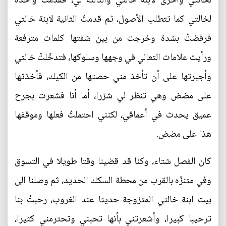
لخالتي وأخرى لابنة خالتي والثالثة لي، فقدمتُ واحدة
لخالتي كما تتطلب الأصول، ثم قدمتُ الثانية لابنة خالتي
فرفضتْ بشدة وخرجت من بين شفتها كلمات مترفعة
ورأيت علامات التعالي في وجهها وسلوكها، فتدخّلتْ خالتي
وأجبرتها على أن تأخذ مني حصتها من الكيك، فأخذتها
على مضض وهي تنظر لي شزرا، أما أنا فشعرت بجرح
عميق يحدث في أعماقي، لكنني احتملتُ فعلها وموقفها
هذا على مضض.
كان الفصل شتاء، وكنا قد قضينا وقتا طويلا في التسوق
وفي متنزّه بالقرب من محطة السكك الحديد، ثم وصلنا الى
بيت ابنة خالتي المتزوجة حديثا عند الغروب، رحبتْ بنا
ترحيبا كبيرا، وأشعرتني بأنها تحبني وتحترمني كثيرا،