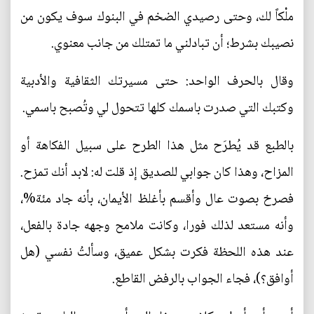
ملْكاً لك، وحتى رصيدي الضخم في البنوك سوف يكون من
نصيبك بشرط؛ أن تبادلني ما تمتلك من جانب معنوي.
وقال بالحرف الواحد: حتى مسيرتك الثقافية والأدبية
وكتبك التي صدرت باسمك كلها تتحول لي وتُصبح باسمي.
بالطبع قد يُطرَح مثل هذا الطرح على سبيل الفكاهة أو
المزاح، وهذا كان جوابي للصديق إذ قلت له: لابد أنك تمزح.
فصرخ بصوت عال وأقسم بأغلظ الأيمان، بأنه جاد مئة%،
وأنه مستعد لذلك فورا، وكانت ملامح وجهه جادة بالفعل،
عند هذه اللحظة فكرت بشكل عميق، وسألتُ نفسي (هل
أوافق؟)، فجاء الجواب بالرفض القاطع.