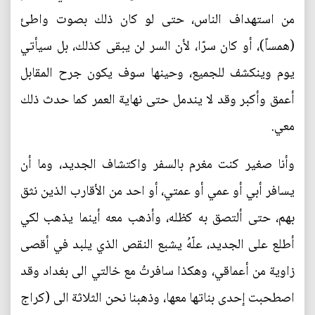
من استهداف الناس، حتى لو كان ذلك بصوت واطئ
(همساً)، أو كان سرّا، لأن السر لن يبقى كذلك، بل سيأتي
يوم وينكشف للجميع، وحينها سوف يكون جرح المقابل
أعمق وأكبر وقد لا يندمل حتى نهاية العمر كما حدث ذلك
معي.
وأنا صغير كنت مغرم بالسفر واكتشاف الجديد، وما أن
يسافر أبي أو عمي أو عمتي، أو احد من الأقارب الذين نثق
بهم، حتى ألتصق به كظله، وأذهب معه أينما يذهب لكي
أطلع على الجديد، علّهُ يشبع النقص الذي يلبد في أقصى
زاوية من أعماقي، وهكذا سافرتُ مع خالتي الى بغداد وقد
اصطحبت إحدى بناتها معها، وذهبنا نحن الثلاثة الى (كراج