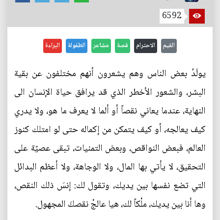
6592
القيم
الاحترام
قصة
مشاعر
الطفولة
البراءة
يولَدُ بعض الناس وهم يشعرون أنهم مختلفون عن بقية
البشر، والشعور الأخطر الذي قد يرافق حياة الإنسان الى
النهاية، عندما يعاني نقصاً أو ألما لا يعرف ما هو، ولا يدري
كيف يعالجه، أو كيف يتمكن من إكماله حتى لو امتلك كنوز
العالم، فبعض النواقص، وبعض التمنيات، تبقى عصيّة على
التحقيق، لا يأتي بها المال، ولا الوجاهة، ولا أعظم البدائل
التي تضع نفسها بين يديك، وتقول لك: إنسَ ذلك النقص،
وها أنا بين يديك، ملْكاً لك، هيا عالجْ نقصكَ المجهول.