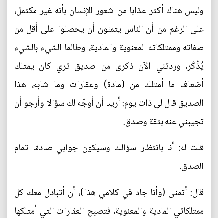
وليس هناك أكثر عذابا من شعور الإنسان بأنه غير مكتمل،
على الرغم من أن الناس يتمنون أن يحصلوا على أقل من
صفاته وممتلكاته المعنوية والمادية، وطالما الشيء بالشيء
يُذْكَر، وردتني الآن ذكرى من صديق ثري كان يمتلك
أضعاف ما أمتلك من (مادة) وعقارات وما شابه، هذا
الصديق قال لي ذات يوم: أريد أن أوجّه لك سؤالا وأرجو أن
تجيبني عنه بثقة وصدق.
قلت له: أنا بانتظار سؤالك وسيكون جوابي صادقا تمام
الصدق.
قال: أتمنى (وأنا جاد في كلامي هذا)، أن أتبادل معك كل
ممتلكاتي المادية والمعنوية، فتصبح العقارات التي أمتلكها