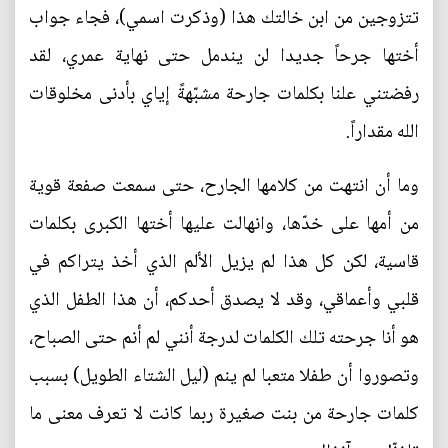
تتزوجين من ابن خالتك هذا (وذكرت اسمي)، فجاء جواب
أختها جرحاً جديدا لن يندمل حتى نهاية عمري، لقد
رفضتني علنا بكلمات جارحة مشبّهةً إياي بأدنى مخلوقات
الله مقداراً.
وما أن انتهت من كلامها الجارح، حتى سمعت صفعة قوية
من أمها على خدّها، وانهالت عليها أختها الكبرى بكلمات
قاسية، لكن كل هذا لم يزيل الألم الذي أخذ يتراكم في
قلبي وأعماقي، وقد لا يصدق أحدكم، أن هذا الطفل الذي
هو أنا جرحته تلك الكلمات لدرجة أنني لم أنم حتى الصباح،
وتصوروا أن طفلا متعبا لم ينم (ليل الشتاء الطويل) بسبب
كلمات جارحة من بنت صغيرة ربما كانت لا تعرف معنى ما