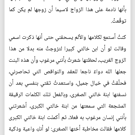
بأنها نادمة على هذا الزواج لاسيما أن زوجها لم يكن كما
توقّعتْ.
كنتُ أستمع لكلامها والألم يسحقني حتى أنها ذكرت اسمي
وقالت لو أن ابن خالتي كبيرا لتزوجتُ منه بدلا من هذا
الزوج الغريب، لحظتها شعرتُ بأنني مرغوب وأن هذه البنت
جعلها الله دواءً ناجعا للعقد والنواقص التي تحاصرني،
فحلّقتُ في خيال جميل، واستعدتُ ثقتي بنفسي بعد أن
نسفتها ابنة خالتي الصغرى، وبالفعل تلك الكلمات الرقيقة
المشجعة التي سمعتها من ابنة خالتي الكبرى، أشعرتني
بأنني إنسان مرغوب به فعلا، ثم أكملت ابنة خالتي الكبرى
كلامها فقالت مخاطبة أختها الصغرى: لو أنكِ واعية وذكية