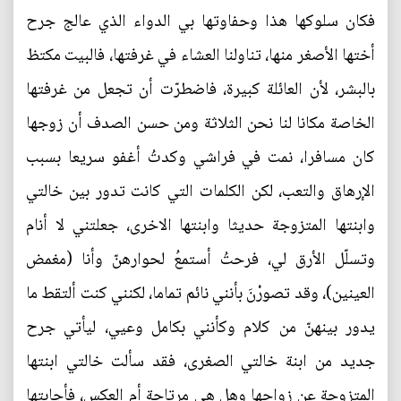
فكان سلوكها هذا وحفاوتها بي الدواء الذي عالج جرح
أختها الأصغر منها، تناولنا العشاء في غرفتها، فالبيت مكتظ
بالبشر، لأن العائلة كبيرة، فاضطرّت أن تجعل من غرفتها
الخاصة مكانا لنا نحن الثلاثة ومن حسن الصدف أن زوجها
كان مسافرا، نمت في فراشي وكدتُ أغفو سريعا بسبب
الإرهاق والتعب، لكن الكلمات التي كانت تدور بين خالتي
وابنتها المتزوجة حديثا وابنتها الاخرى، جعلتني لا أنام
وتسلّل الأرق لي، فرحتُ أستمعُ لحوارهنّ وأنا (مغمض
العينين)، وقد تصورْنَ بأنني نائم تماما، لكنني كنت ألتقط ما
يدور بينهنّ من كلام وكأنني بكامل وعيي، ليأتي جرح
جديد من ابنة خالتي الصغرى، فقد سألت خالتي ابنتها
المتزوجة عن زواجها وهل هي مرتاحة أم العكس، فأجابتها