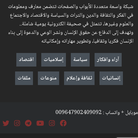
شبكة واسعة متعددة الأبواب والصفحات تتضمن معارف ومعلومات
في الفكر والثقافة والدين والتراث والسياسة والاقتصاد والاجتماع
والعلوم وغيرها، تتمثل في صحيفة الكترونية يومية شاملة..
وتهدف إلى الدفاع عن حقوق الإنسان ونشر الوعي والدعوة إلى بناء
الإنسان فكريا وثقافيا، وتطوير مهاراته وإمكانياته
آراء وافكار
سياسة
إسلاميات
اقتصاد
إنسانيات
ثقافة وإعلام
منوعات
ملفات
موبايل + واتساب : 009647902409092