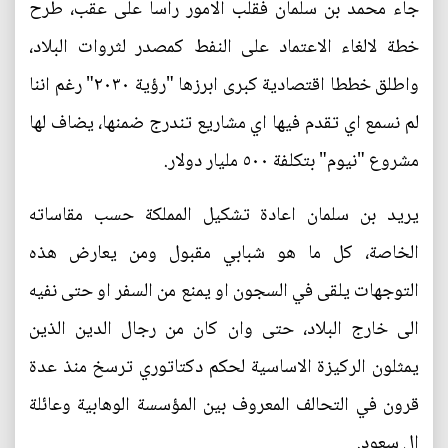
جاء محمد بن سلمان فقلب الامور رأسا على عقب، طرح
خطة لالغاء الاعتماد على النفط كمصدر لثروات البلاد،
واطلق خططا اقتصادية كبرى ابرزها "رؤية ٢٠٣٠" رغم اننا
لم نسمع اي تقدم فيها اي مشاريع تندرج ضمنها، يضاف لها
مشروع "نيوم" بتكلفة ٥٠٠ مليار دولار.
يريد بن سلمان اعادة تشكيل المملكة حسب مقاساته
الخاصة، كل ما هو شبابي مقبول ومن يعارض هذه
التوجهات يلقى في السجون او يمنع من السفر او حتى نفيه
الى خارج البلاد، حتى وان كان من رجال الدين الذين
يمثلون الركيزة الاساسية لحكم دكتاتوري ترسخ منذ عدة
قرون في التحالف المعروف بين المؤسسة الوهابية وعائلة
ال سعود.