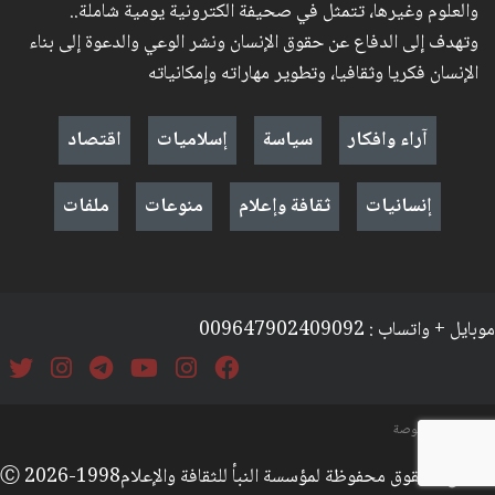
والعلوم وغيرها، تتمثل في صحيفة الكترونية يومية شاملة..
وتهدف إلى الدفاع عن حقوق الإنسان ونشر الوعي والدعوة إلى بناء
الإنسان فكريا وثقافيا، وتطوير مهاراته وإمكانياته
آراء وافكار
سياسة
إسلاميات
اقتصاد
إنسانيات
ثقافة وإعلام
منوعات
ملفات
موبايل + واتساب : 009647902409092
السياسة والخصوصة
جميع الحقوق محفوظة لمؤسسة النبأ للثقافة والإعلامⒸ 2026-1998