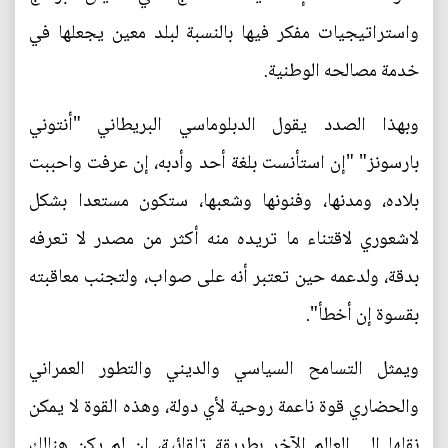
واستراتيجيات مفكر فيها بالنسبة لبلد معين يجعلها في
خدمة مصالحه الوطنية.
وبهذا الصدد يقول الدبلوماسي البريطاني "أنتوني
بارسونز" "إن استأنست بلغة أحد وأدبه، إن عرفت واحببت
بلاده، ومدنها، وفنونها وشعبها، ستكون مستعدا بشكل
لاشعوري لاقتناء ما تريده منه أكثر من مصدر لا تعرفه
بدقة، ولدعمه حين تعتبر أنه على صواب، ولتجنب معاقبته
بقسوة إن أخطأ".
ويمثل التسامح السياسي والديني والتطور العمراني
والحضاري قوة ناعمة روحية لأي دولة، وهذه القوة لا يمكن
نقلها إلى العالم الآخر بطريقة تلقائية، ان لم يكن هنالك