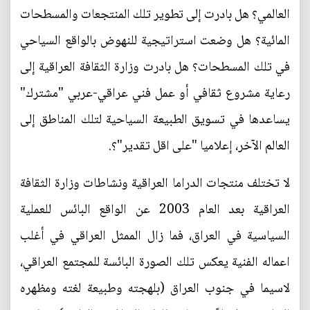
العالمي؟ هل بادرت إلى تطوير تلك المنتجعات والمسطحات
المائية؟ هل وضعت استراتيجية للنهوض بالواقع السياحي
في تلك المسطحات؟ هل بادرت وزارة الثقافة العراقية إلى
رعاية مشروع ثقافي أو عمل فني عراقي-عربي "مشترك"
يساعدها في تسويق الطبيعة السياحية لتلك المناطق إلى
العالم الآخر، إعلاميا "على اقل تقدير"؟.
لا تختلف منتجات الدراما العراقية ونشاطات وزارة الثقافة
العراقية بعد العام 2003 عن الواقع البائس للعملية
السياسية في العراق، فما زال الممثل العراقي في أغلب
اعماله الفنية يعكس تلك الصورة البائسة للمجتمع العراقي،
لاسيما في جنوب العراق (بلهجته وطبيعة لغته ومظهره