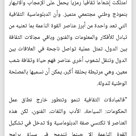
امتلكت إشعاعا ثقافيا رمزيا يحمل على الإعجاب والانبهار
بنموذج وطني مجتمعي متميز. وأن الدبلوماسية الثقافية
التي تعد واحدة من أبرز عناصر القوة الناعمة بما تعنيه من
تبادل للأفكار والمعلومات والفنون وباقي مجالات الثقافة
بين الدول، تمثل عملية تواصل ناجحة في العلاقات بين
الدول وتنقل لشعوب أخرى عناصر فهم حياة وثقافة شعب
معين، وهي مرتبطة بحلقة أكبر، يمكن أن نسميها بالمصلحة
الوطنية للدولة.
"فالمبادلات الثقافية تنمو وتتطور خارج نطاق عمل
الحكومات: السياحة، الأدب واللغات، الفنون، لكن هذه
العناصر لا تكتسي صفة الدبلوماسية ولا تدخل في تشكيل
القوة الناعمة إلا حينما تندمج في سياق برامج