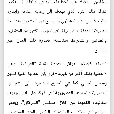
الخارجي، فضلاً عن انحطاطه الثقافي والعلمي)، تعكس
ثقافة ذلك الفرد الذي يهدف إلى رعاية اغنامه وابقاره
والباحث عن الثأر العشائري وترسيخ دور العشيرة، متناسية
الطبيعة المثقفة لتلك البيئة التي انجبت الكثير من المثقفين
والفنانين والشعراء!، متناسية حضارة تلك المدن عبر
التاريخ!.
فشبكة الإعلام العراقي متمثلة بقناة "العراقية" وهي
-المعنية بذلك أكثر من غيرها- نرى بأن اعمالها الفنية لشهر
رمضان الحالي كما في السابق مقتصرة على منتجاتها
التمثيلية والمشاهد التصويرية التي تركز على ابن الجنوب
بتقاليده القديمة من خلال مسلسل "السركال"، وبعض
البرامج التي تعكس حالة التخلف الفكري والعنف المجتمعي