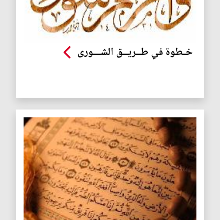
خـطوة في طــريــق الشـــورى