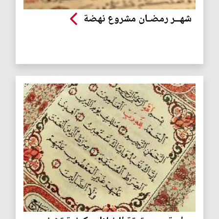
شهــر رمضـان مشروع نهضة