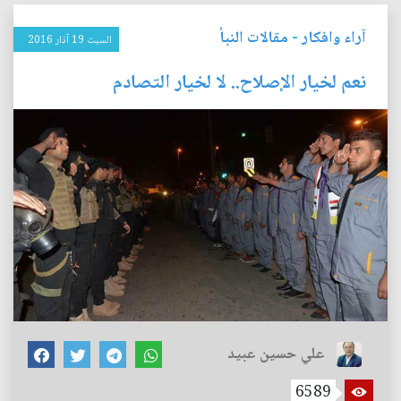
آراء وافكار
-
مقالات النبأ
السبت 19 آذار 2016
نعم لخيار الإصلاح.. لا لخيار التصادم
علي حسين عبيد
6589