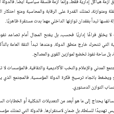
 أزمة هياكل إدارية فقط، وإنما أزمة فلسفة سياسية أيضًا. فالدولة 
 ومتوازنة، تمتلك القدرة على الرقابة والمحاسبة ومنع احتكار ال
ولة نفسها تبدأ بفقدان توازنها الداخلي مهما بدت مستقرة ظاهريًا.
 يخلق فراغًا إداريًا فحسب، بل يفتح المجال أمام تصاعد نفوذ 
 التي تتحرك خارج منطق الدولة. وعندها تبدأ الثقة العامة بالتآكل
، بل ساحة نفوذ تخضع لموازين القوى والمصالح.
جتمع المدني والإعلام والنخب الأكاديمية والثقافية. فالمؤسسات لا ت
 ويضغط باتجاه ترسيخ فكرة الدولة المؤسسية. فالمجتمع الذي 
ساب التوازن الدستوري.
اتها يحتاج إلى ما هو أبعد من التعديلات الشكلية أو الخطابات السي
س تهديدًا للسلطة، بل ضمان لاستقرارها. فالدولة التي تمتلك مؤس