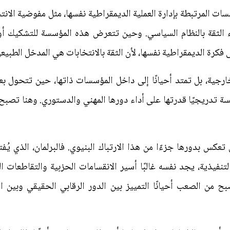
 المرتبطة بإدارة العملية الديمقراطية نفسها، مثل مفوضية الانتخابا
ناء الثقة بالنظام السياسي. وحين تتعرض هذه المؤسسة للتشكيك أ
كرة الديمقراطية نفسها، لأن الثقة بالانتخابات هي المدخل الطبيعي
ارجية، بل تمتد أحيانًا إلى داخل المؤسسات ذاتها، حين تتحول بع
ة تدريجيًا قدرتها على أداء دورها المهني والدستوري. وهنا تصبح
تعكس بدورها جزءًا من هذا الارتباك البنيوي. فالبرلمان، الذي يُ
 التنفيذية، يجد نفسه غالبًا أسير الانقسامات الحزبية والتقاطعات
ح من الصعب أحيانًا التمييز بين الدور الرقابي الحقيقي وبين 