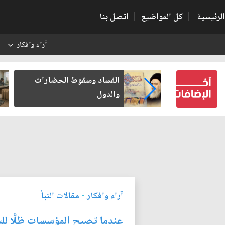
الرئيسية
|
كل المواضيع
|
اتصل بنا
آراء وافكار
س
عين كتب لنفسه
الفساد وسقوط الحضارات
والدول
آراء وافكار
-
مقالات النبأ
عندما تصبح المؤسسات ظلًّا لل