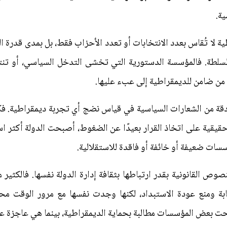
ية.
طية لا تُقاس بعدد الانتخابات أو تعدد الأحزاب فقط، بل بمدى قدر
لطة. فالمؤسسة الدستورية التي تخشى التدخل السياسي، أو تنتظ
من ضامن للديمقراطية إلى عبء عليها.
دقة من الشعارات السياسية في قياس نضج أي تجربة ديمقراطية. فكلم
حقيقية على اتخاذ القرار بعيدًا عن الضغوط، أصبحت الدولة أكثر است
سات ضعيفة أو خائفة أو فاقدة للاستقلالية.
لنصوص القانونية بقدر ارتباطها بثقافة إدارة الدولة نفسها. فالكثير
ابة ومنع عودة الاستبداد، لكنها وجدت نفسها مع مرور الوقت محا
ت بعض المؤسسات مطالبة بحماية الديمقراطية، بينما هي عاجزة عن ح