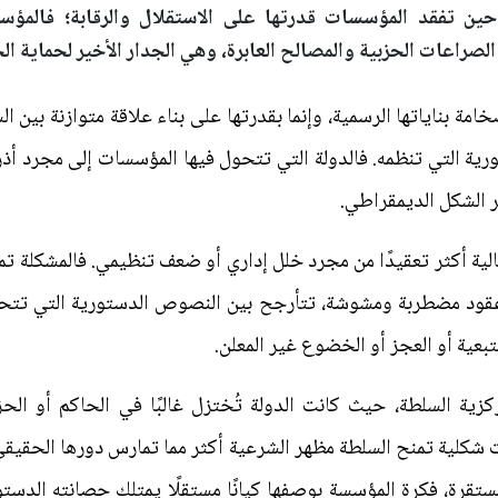
 حين تفقد المؤسسات قدرتها على الاستقلال والرقابة؛ فالمؤ
الصراعات الحزبية والمصالح العابرة، وهي الجدار الأخير لحماية الح
مة بناياتها الرسمية، وإنما بقدرتها على بناء علاقة متوازنة بين ال
ية التي تنظمه. فالدولة التي تتحول فيها المؤسسات إلى مجرد أذرع
الشكل الديمقراطي.
الية أكثر تعقيدًا من مجرد خلل إداري أو ضعف تنظيمي. فالمشكلة تمتد
ود مضطربة ومشوشة، تتأرجح بين النصوص الدستورية التي تتحدث
تبعية أو العجز أو الخضوع غير المعلن.
ركزية السلطة، حيث كانت الدولة تُختزل غالبًا في الحاكم أو الح
شكلية تمنح السلطة مظهر الشرعية أكثر مما تمارس دورها الحقيقي ف
قرة، فكرة المؤسسة بوصفها كيانًا مستقلًا يمتلك حصانته الدستوري