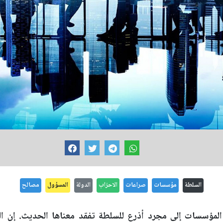
السلطة
مؤسسات
صراعات
الاحزاب
الدولة
المسؤول
مصالح
المؤسسات إلى مجرد أذرع للسلطة تفقد معناها الحديث. إن الد