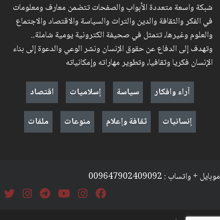
شبكة واسعة متعددة الأبواب والصفحات تتضمن معارف ومعلومات
في الفكر والثقافة والدين والتراث والسياسة والاقتصاد والاجتماع
والعلوم وغيرها، تتمثل في صحيفة الكترونية يومية شاملة..
وتهدف إلى الدفاع عن حقوق الإنسان ونشر الوعي والدعوة إلى بناء
الإنسان فكريا وثقافيا، وتطوير مهاراته وإمكانياته
آراء وافكار
سياسة
إسلاميات
اقتصاد
إنسانيات
ثقافة وإعلام
منوعات
ملفات
موبايل + واتساب : 009647902409092