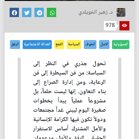
د. زهير الخويلدي
978
المسؤولية
الامل
الخوف
السياسة
القمع
العدالة الاجتماعية
الرفق
تحول جذري في النظر إلى
السياسة: من فن السيطرة إلى فن
الرعاية، ومن إدارة الصراع إلى
بناء التعاون. إنها ليست حلماً، بل
مشروعاً عملياً يبدأ بخطوات
صغيرة اليوم ليبني غداً مجتمعات
ودولاً تكون فيها الكرامة الإنسانية
والأمل المشترك أساس الاستقرار
الحقيقي. الرفق والأمل، مدعومان