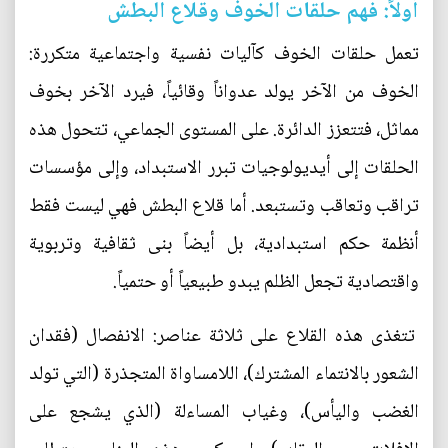
أولاً: فهم حلقات الخوف وقلاع البطش
تعمل حلقات الخوف كآليات نفسية واجتماعية متكررة:
الخوف من الآخر يولد عدواناً وقائياً، فيرد الآخر بخوف
مماثل، فتتعزز الدائرة. على المستوى الجماعي، تتحول هذه
الحلقات إلى أيديولوجيات تبرر الاستبداد، وإلى مؤسسات
تراقب وتعاقب وتستبعد. أما قلاع البطش فهي ليست فقط
أنظمة حكم استبدادية، بل أيضاً بنى ثقافية وتربوية
واقتصادية تجعل الظلم يبدو طبيعياً أو حتمياً.
تتغذى هذه القلاع على ثلاثة عناصر: الانفصال (فقدان
الشعور بالانتماء المشترك)، اللامساواة المتجذرة (التي تولد
الغضب واليأس)، وغياب المساءلة (الذي يشجع على